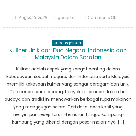
Posted
Author
on
August 3, 2026
gacorkali
Comments Off
on
Liga
Bola
Desa:
Uncategorized
Meningka
Kuliner Unik dari Dua Negara: Indonesia dan
Kebersa
Malaysia Dalam Sorotan
di
Tengah
Kuliner adalah aspek yang sangat penting dalam
Korupsi
kebudayaan sebuah negara, dan Indonesia serta Malaysia
memiliki kekayaan kuliner yang sangat beragam dan unik.
Dua negara yang berbagi banyak kesamaan dalam hal
budaya dan tradisi ini menawarkan berbagai rupa makanan
yang menggugah selera. Dari desa-desa kecil yang
menyimpan resep turun-temurun hingga kampung-
kampung yang dikenal dengan pasar malamnya, […]