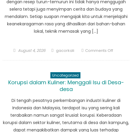
dengan resep turun-temurun ini tidak hanya menggugah
selera tetapi juga menyimpan cerita dan budaya yang
mendalam. Setiap suapan mengajak kita untuk menjelajahi
keanekaragaman rasa yang dihasilkan dari bahan-bahan
lokal, teknik memasak yang […]
Posted
Author
on
August 4, 2026
gacorkali
Comments Off
on
Kuliner
Unik
dari
Uncategorized
Kampung
Korupsi dalam Kuliner: Menggali Isu di Desa-
Makanan
desa
Tradisiona
Indonesia
Di tengah pesatnya perkembangan industri kuliner di
dan
Indonesia dan Malaysia, terdapat isu yang sering kali
Malaysia
terabaikan namun sangat krusial: korupsi. Keberadaan
korupsi dalam sektor kuliner, terutama di desa dan kampung,
dapat mengakibatkan dampak yang luas terhadap