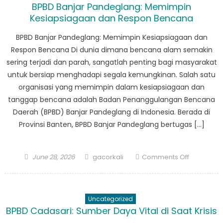
BPBD Banjar Pandeglang: Memimpin
Dekat
Kesiapsiagaan dan Respon Bencana
Strategi
Penanggu
BPBD Banjar Pandeglang: Memimpin Kesiapsiagaan dan
Bencanan
Respon Bencana Di dunia dimana bencana alam semakin
sering terjadi dan parah, sangatlah penting bagi masyarakat
untuk bersiap menghadapi segala kemungkinan. Salah satu
organisasi yang memimpin dalam kesiapsiagaan dan
tanggap bencana adalah Badan Penanggulangan Bencana
Daerah (BPBD) Banjar Pandeglang di Indonesia. Berada di
Provinsi Banten, BPBD Banjar Pandeglang bertugas […]
Posted
Author
on
June 28, 2026
gacorkali
Comments Off
on
BPBD
Banjar
Pandeglan
Uncategorized
Memimpin
BPBD Cadasari: Sumber Daya Vital di Saat Krisis
Kesiapsia