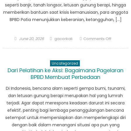
seperti banjir, tanah longsor, letusan gunung berapi, hingga
memberikan bantuan saat krisis kemanusiaan, para anggota
BPBD Patia menunjukkan keberanian, ketangguhan, […]
Posted
Author
on
June 20, 2026
gacorkali
Comments Off
on
The
Untold
Stories
Uncategorized
BPBD
Dari Pelatihan ke Aksi: Bagaimana Pagelaran
Patia:
BPBD Membuat Perbedaan
Keberania
Ketangguh
Di Indonesia, bencana alam seperti gempa bumi, tsunami,
dan
dan letusan gunung berapi merupakan hal yang lumrah
Pelayana
terjadi. Agar dapat merespons keadaan darurat ini secara
Menghada
efektif, penting bagi lembaga penanggulangan bencana
Kesulitan
setempat untuk mempersiapkan dan memperlengkapi diri
dengan baik dalam menangani situasi apa pun yang