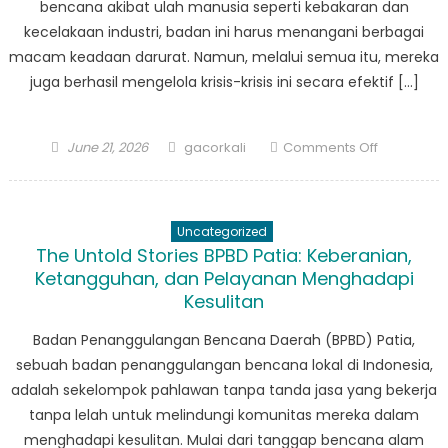
bencana akibat ulah manusia seperti kebakaran dan
Krisis
kecelakaan industri, badan ini harus menangani berbagai
macam keadaan darurat. Namun, melalui semua itu, mereka
juga berhasil mengelola krisis-krisis ini secara efektif […]
Posted
Author
on
June 21, 2026
gacorkali
Comments Off
on
Pembelaja
Kisah
Sukses
Uncategorized
dan
The Untold Stories BPBD Patia: Keberanian,
Tantangan
Ketangguhan, dan Pelayanan Menghadapi
BPBD
Kesulitan
Cimanggu
Badan Penanggulangan Bencana Daerah (BPBD) Patia,
sebuah badan penanggulangan bencana lokal di Indonesia,
adalah sekelompok pahlawan tanpa tanda jasa yang bekerja
tanpa lelah untuk melindungi komunitas mereka dalam
menghadapi kesulitan. Mulai dari tanggap bencana alam