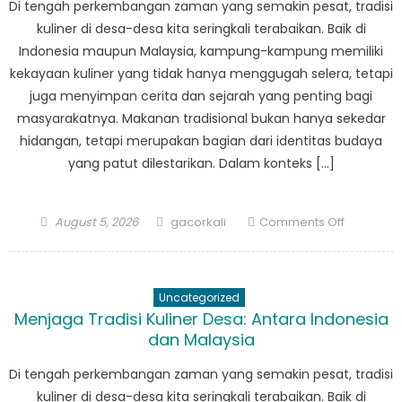
Di tengah perkembangan zaman yang semakin pesat, tradisi
kuliner di desa-desa kita seringkali terabaikan. Baik di
Indonesia maupun Malaysia, kampung-kampung memiliki
kekayaan kuliner yang tidak hanya menggugah selera, tetapi
juga menyimpan cerita dan sejarah yang penting bagi
masyarakatnya. Makanan tradisional bukan hanya sekedar
hidangan, tetapi merupakan bagian dari identitas budaya
yang patut dilestarikan. Dalam konteks […]
Posted
Author
on
August 5, 2026
gacorkali
Comments Off
on
Menjaga
Tradisi
Kuliner
Uncategorized
Desa:
Menjaga Tradisi Kuliner Desa: Antara Indonesia
Antara
dan Malaysia
Indonesia
dan
Di tengah perkembangan zaman yang semakin pesat, tradisi
Malaysia
kuliner di desa-desa kita seringkali terabaikan. Baik di