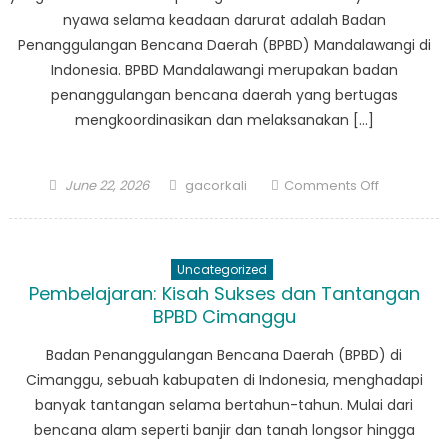
nyawa selama keadaan darurat adalah Badan
Penanggulangan Bencana Daerah (BPBD) Mandalawangi di
Indonesia. BPBD Mandalawangi merupakan badan
penanggulangan bencana daerah yang bertugas
mengkoordinasikan dan melaksanakan […]
Posted
Author
on
June 22, 2026
gacorkali
Comments Off
on
Dari
Pelatihan
ke
Uncategorized
Aksi:
Pembelajaran: Kisah Sukses dan Tantangan
Bagaiman
BPBD Cimanggu
BPBD
Mandalaw
Badan Penanggulangan Bencana Daerah (BPBD) di
Menyelam
Cimanggu, sebuah kabupaten di Indonesia, menghadapi
Nyawa
banyak tantangan selama bertahun-tahun. Mulai dari
di
bencana alam seperti banjir dan tanah longsor hingga
Saat