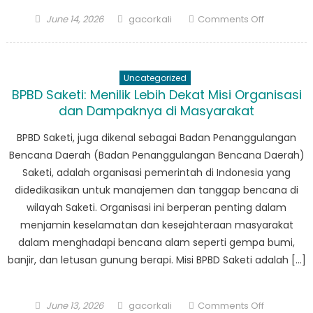
Posted
Author
on
June 14, 2026
gacorkali
Comments Off
on
Dari
Pelatihan
ke
Uncategorized
Aksi:
BPBD Saketi: Menilik Lebih Dekat Misi Organisasi
Di
dan Dampaknya di Masyarakat
Dalam
BPBD Saketi, juga dikenal sebagai Badan Penanggulangan
Pekerjaan
Bencana Daerah (Badan Penanggulangan Bencana Daerah)
BPBD
Saketi, adalah organisasi pemerintah di Indonesia yang
Cibaliung
didedikasikan untuk manajemen dan tanggap bencana di
wilayah Saketi. Organisasi ini berperan penting dalam
menjamin keselamatan dan kesejahteraan masyarakat
dalam menghadapi bencana alam seperti gempa bumi,
banjir, dan letusan gunung berapi. Misi BPBD Saketi adalah […]
Posted
Author
on
June 13, 2026
gacorkali
Comments Off