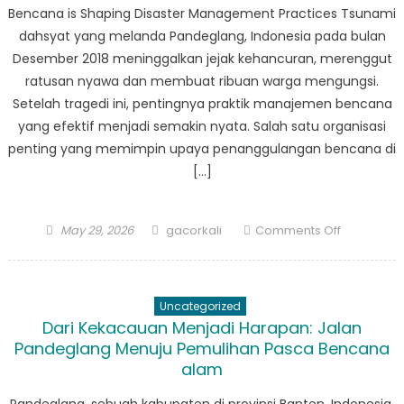
Bencana is Shaping Disaster Management Practices Tsunami
dahsyat yang melanda Pandeglang, Indonesia pada bulan
Desember 2018 meninggalkan jejak kehancuran, merenggut
ratusan nyawa dan membuat ribuan warga mengungsi.
Setelah tragedi ini, pentingnya praktik manajemen bencana
yang efektif menjadi semakin nyata. Salah satu organisasi
penting yang memimpin upaya penanggulangan bencana di
[…]
Posted
Author
on
May 29, 2026
gacorkali
Comments Off
on
Lessons
Learned
from
Uncategorized
Pandeglan
Dari Kekacauan Menjadi Harapan: Jalan
How
Pandeglang Menuju Pemulihan Pasca Bencana
Penanggu
alam
Bencana
is