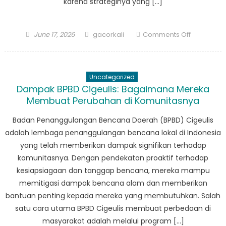
karena strateginya yang […]
Posted
Author
on
June 17, 2026
gacorkali
Comments Off
on
Sekilas
Pendekat
Inovatif
Uncategorized
BPBD
Dampak BPBD Cigeulis: Bagaimana Mereka
Panimban
Membuat Perubahan di Komunitasnya
dalam
Penanggu
Badan Penanggulangan Bencana Daerah (BPBD) Cigeulis
Bencana
adalah lembaga penanggulangan bencana lokal di Indonesia
yang telah memberikan dampak signifikan terhadap
komunitasnya. Dengan pendekatan proaktif terhadap
kesiapsiagaan dan tanggap bencana, mereka mampu
memitigasi dampak bencana alam dan memberikan
bantuan penting kepada mereka yang membutuhkan. Salah
satu cara utama BPBD Cigeulis membuat perbedaan di
masyarakat adalah melalui program […]