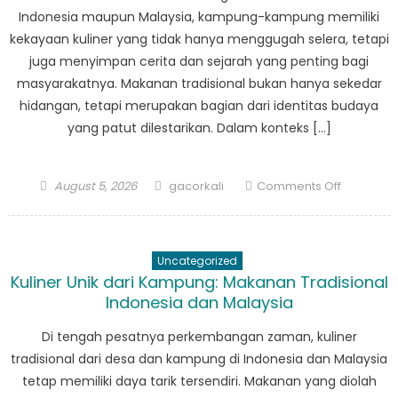
Indonesia maupun Malaysia, kampung-kampung memiliki
kekayaan kuliner yang tidak hanya menggugah selera, tetapi
juga menyimpan cerita dan sejarah yang penting bagi
masyarakatnya. Makanan tradisional bukan hanya sekedar
hidangan, tetapi merupakan bagian dari identitas budaya
yang patut dilestarikan. Dalam konteks […]
Posted
Author
on
August 5, 2026
gacorkali
Comments Off
on
Menjaga
Tradisi
Kuliner
Uncategorized
Desa:
Kuliner Unik dari Kampung: Makanan Tradisional
Antara
Indonesia dan Malaysia
Indonesia
dan
Di tengah pesatnya perkembangan zaman, kuliner
Malaysia
tradisional dari desa dan kampung di Indonesia dan Malaysia
tetap memiliki daya tarik tersendiri. Makanan yang diolah