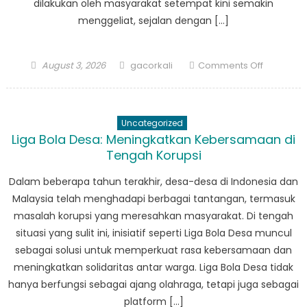
dilakukan oleh masyarakat setempat kini semakin
menggeliat, sejalan dengan […]
Posted
Author
on
August 3, 2026
gacorkali
Comments Off
on
Berita
Nasional:
Inovasi
Uncategorized
Kuliner
Liga Bola Desa: Meningkatkan Kebersamaan di
di
Tengah Korupsi
Kampung
Kampung
Dalam beberapa tahun terakhir, desa-desa di Indonesia dan
Indonesia
Malaysia telah menghadapi berbagai tantangan, termasuk
dan
masalah korupsi yang meresahkan masyarakat. Di tengah
Malaysia
situasi yang sulit ini, inisiatif seperti Liga Bola Desa muncul
sebagai solusi untuk memperkuat rasa kebersamaan dan
meningkatkan solidaritas antar warga. Liga Bola Desa tidak
hanya berfungsi sebagai ajang olahraga, tetapi juga sebagai
platform […]