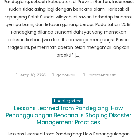
Pandeglang, sebuah kabupaten di Provinsi Banten, Indonesia,
sudah tidak asing lagi dengan bencana alam. Terletak di
sepanjang Selat Sunda, wilayah ini rawan terhadap tsunami,
gempa bumi, dan letusan gunung berapi. Pada tahun 2018,
Pandeglang dilanda tsunami dahsyat yang memakan
ratusan korban jiwa dan ribuan warga mengungsi. Pasca
tragedi ini, pemerintah daerah telah mengambil langkah
proaktif […]
Posted
Author
on
May 30, 2026
gacorkali
Comments Off
on
Membang
Ketahanan
Rencana
Uncategorized
Kesiapsia
Lessons Learned from Pandeglang: How
Bencana
Penanggulangan Bencana is Shaping Disaster
Komprehen
Management Practices
Pandegla
Lessons Learned from Pandeglang: How Penanggulangan