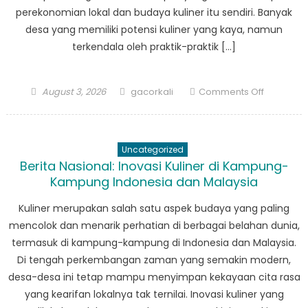
perekonomian lokal dan budaya kuliner itu sendiri. Banyak
desa yang memiliki potensi kuliner yang kaya, namun
terkendala oleh praktik-praktik […]
Posted
Author
on
August 3, 2026
gacorkali
Comments Off
on
Korupsi
dalam
Kuliner:
Uncategorized
Menggali
Berita Nasional: Inovasi Kuliner di Kampung-
Isu
Kampung Indonesia dan Malaysia
di
Desa-
Kuliner merupakan salah satu aspek budaya yang paling
desa
mencolok dan menarik perhatian di berbagai belahan dunia,
termasuk di kampung-kampung di Indonesia dan Malaysia.
Di tengah perkembangan zaman yang semakin modern,
desa-desa ini tetap mampu menyimpan kekayaan cita rasa
yang kearifan lokalnya tak ternilai. Inovasi kuliner yang