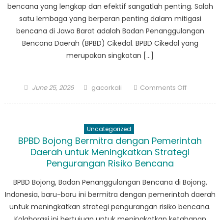
bencana yang lengkap dan efektif sangatlah penting. Salah
satu lembaga yang berperan penting dalam mitigasi
bencana di Jawa Barat adalah Badan Penanggulangan
Bencana Daerah (BPBD) Cikedal. BPBD Cikedal yang
merupakan singkatan […]
Posted
Author
on
June 25, 2026
gacorkali
Comments Off
on
Peran
Penting
BPBD
Uncategorized
Cikedal
BPBD Bojong Bermitra dengan Pemerintah
Dalam
Daerah untuk Meningkatkan Strategi
Mitigasi
Pengurangan Risiko Bencana
Bencana
di
BPBD Bojong, Badan Penanggulangan Bencana di Bojong,
Jawa
Indonesia, baru-baru ini bermitra dengan pemerintah daerah
Barat
untuk meningkatkan strategi pengurangan risiko bencana.
Kolaborasi ini bertujuan untuk meningkatkan ketahanan