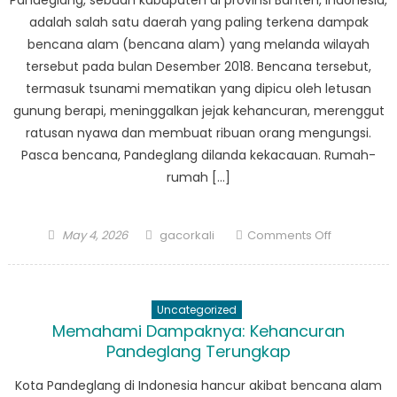
Pandeglang, sebuah kabupaten di provinsi Banten, Indonesia,
Shaping
adalah salah satu daerah yang paling terkena dampak
Disaster
bencana alam (bencana alam) yang melanda wilayah
Manageme
tersebut pada bulan Desember 2018. Bencana tersebut,
Practices
termasuk tsunami mematikan yang dipicu oleh letusan
gunung berapi, meninggalkan jejak kehancuran, merenggut
ratusan nyawa dan membuat ribuan orang mengungsi.
Pasca bencana, Pandeglang dilanda kekacauan. Rumah-
rumah […]
Posted
Author
on
May 4, 2026
gacorkali
Comments Off
on
Dari
Kekacauan
Menjadi
Uncategorized
Harapan:
Memahami Dampaknya: Kehancuran
Jalan
Pandeglang Terungkap
Pandeglan
Menuju
Kota Pandeglang di Indonesia hancur akibat bencana alam
Pemulihan