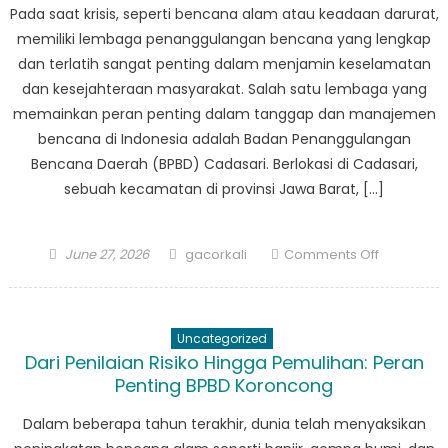
dan
Pada saat krisis, seperti bencana alam atau keadaan darurat,
Respon
memiliki lembaga penanggulangan bencana yang lengkap
Bencana
dan terlatih sangat penting dalam menjamin keselamatan
dan kesejahteraan masyarakat. Salah satu lembaga yang
memainkan peran penting dalam tanggap dan manajemen
bencana di Indonesia adalah Badan Penanggulangan
Bencana Daerah (BPBD) Cadasari. Berlokasi di Cadasari,
sebuah kecamatan di provinsi Jawa Barat, […]
Posted
Author
on
June 27, 2026
gacorkali
Comments Off
on
BPBD
Cadasari:
Sumber
Uncategorized
Daya
Dari Penilaian Risiko Hingga Pemulihan: Peran
Vital
Penting BPBD Koroncong
di
Saat
Dalam beberapa tahun terakhir, dunia telah menyaksikan
Krisis