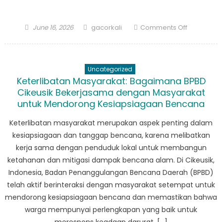
Posted
Author
on
June 16, 2026
gacorkali
Comments Off
on
Dampak
BPBD
Cigeulis:
Uncategorized
Bagaiman
Keterlibatan Masyarakat: Bagaimana BPBD
Mereka
Cikeusik Bekerjasama dengan Masyarakat
Membuat
untuk Mendorong Kesiapsiagaan Bencana
Perubaha
di
Keterlibatan masyarakat merupakan aspek penting dalam
Komunitas
kesiapsiagaan dan tanggap bencana, karena melibatkan
kerja sama dengan penduduk lokal untuk membangun
ketahanan dan mitigasi dampak bencana alam. Di Cikeusik,
Indonesia, Badan Penanggulangan Bencana Daerah (BPBD)
telah aktif berinteraksi dengan masyarakat setempat untuk
mendorong kesiapsiagaan bencana dan memastikan bahwa
warga mempunyai perlengkapan yang baik untuk