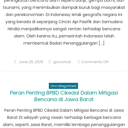
peningkatan bencana alam seperti banjir, gempa bumi, dan
tsunami, yang menimbulkan dampak buruk bagi masyarakat
dan perekonomian. Di Indonesia, letak geografis negara ini
yang berada di sepanjang Cincin Api Pasifik dan Samudera
Hindia menjadikannya sangat rentan terhadap bencana
alam. Oleh karena itu, pemerintah Indonesia telah
membentuk Badan Penanggulangan […]
Posted
Author
on
June 26, 2026
gacorkali
Comments Off
on
Dari
Penilaian
Risiko
Uncategorized
Hingga
Peran Penting BPBD Cikedal Dalam Mitigasi
Pemulihan
Bencana di Jawa Barat
Peran
Penting
Peran Penting BPBD Cikedal Dalam Mitigasi Bencana di Jawa
BPBD
Barat Di wilayah yang rawan terhadap berbagai bencana
Koroncon
alam, seperti Jawa Barat, memiliki lembaga penanggulangan