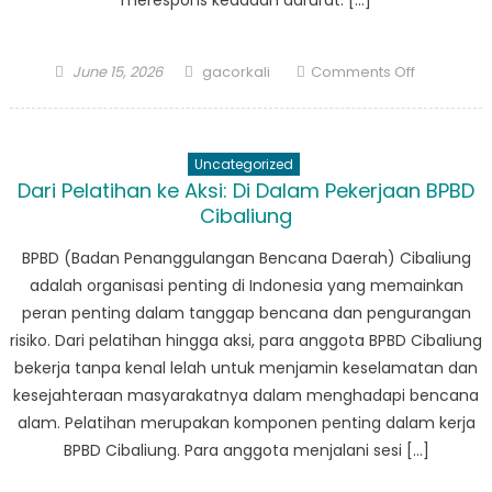
merespons keadaan darurat. […]
Posted
Author
on
June 15, 2026
gacorkali
Comments Off
on
Keterlibat
Masyaraka
Bagaiman
Uncategorized
BPBD
Dari Pelatihan ke Aksi: Di ​​Dalam Pekerjaan BPBD
Cikeusik
Cibaliung
Bekerjas
dengan
BPBD (Badan Penanggulangan Bencana Daerah) Cibaliung
Masyaraka
adalah organisasi penting di Indonesia yang memainkan
untuk
peran penting dalam tanggap bencana dan pengurangan
Mendoron
risiko. Dari pelatihan hingga aksi, para anggota BPBD Cibaliung
Kesiapsia
bekerja tanpa kenal lelah untuk menjamin keselamatan dan
Bencana
kesejahteraan masyarakatnya dalam menghadapi bencana
alam. Pelatihan merupakan komponen penting dalam kerja
BPBD Cibaliung. Para anggota menjalani sesi […]