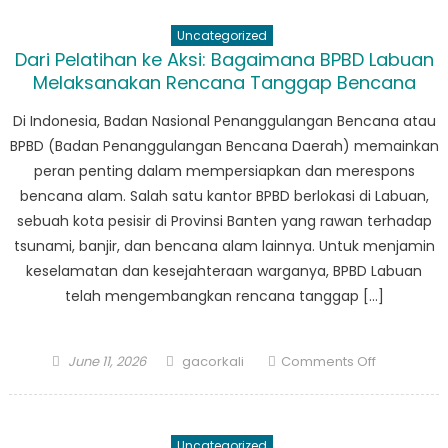
Tanda
Uncategorized
Jasa
Dari Pelatihan ke Aksi: Bagaimana BPBD Labuan
BPBD
Melaksanakan Rencana Tanggap Bencana
Menes:
Kisah
Di Indonesia, Badan Nasional Penanggulangan Bencana atau
Keberania
BPBD (Badan Penanggulangan Bencana Daerah) memainkan
dan
peran penting dalam mempersiapkan dan merespons
Ketanggu
bencana alam. Salah satu kantor BPBD berlokasi di Labuan,
sebuah kota pesisir di Provinsi Banten yang rawan terhadap
tsunami, banjir, dan bencana alam lainnya. Untuk menjamin
keselamatan dan kesejahteraan warganya, BPBD Labuan
telah mengembangkan rencana tanggap […]
Posted
Author
on
June 11, 2026
gacorkali
Comments Off
on
Dari
Pelatihan
ke
Uncategorized