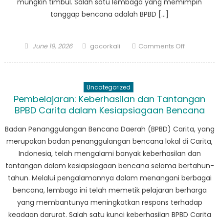
mungkin timbul. Salah satu lembaga yang memimpin
tanggap bencana adalah BPBD […]
Posted
Author
on
June 19, 2026
gacorkali
Comments Off
on
Dari
Pelatihan
ke
Uncategorized
Aksi:
Pembelajaran: Keberhasilan dan Tantangan
Bagaiman
BPBD Carita dalam Kesiapsiagaan Bencana
Pagelaran
BPBD
Badan Penanggulangan Bencana Daerah (BPBD) Carita, yang
Membuat
merupakan badan penanggulangan bencana lokal di Carita,
Perbedaa
Indonesia, telah mengalami banyak keberhasilan dan
tantangan dalam kesiapsiagaan bencana selama bertahun-
tahun. Melalui pengalamannya dalam menangani berbagai
bencana, lembaga ini telah memetik pelajaran berharga
yang membantunya meningkatkan respons terhadap
keadaan darurat. Salah satu kunci keberhasilan BPBD Carita