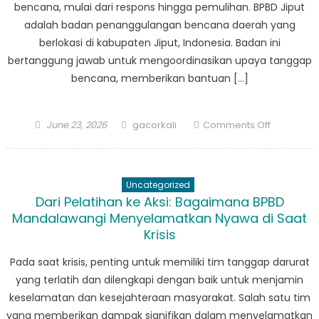
bencana, mulai dari respons hingga pemulihan. BPBD Jiput
Bencana
adalah badan penanggulangan bencana daerah yang
berlokasi di kabupaten Jiput, Indonesia. Badan ini
bertanggung jawab untuk mengoordinasikan upaya tanggap
bencana, memberikan bantuan […]
Posted
Author
on
June 23, 2026
gacorkali
Comments Off
on
From
Response
to
Uncategorized
Recovery:
Dari Pelatihan ke Aksi: Bagaimana BPBD
Peran
Mandalawangi Menyelamatkan Nyawa di Saat
BPBD
Krisis
Jiput
dalam
Pada saat krisis, penting untuk memiliki tim tanggap darurat
Penanggu
yang terlatih dan dilengkapi dengan baik untuk menjamin
Bencana
keselamatan dan kesejahteraan masyarakat. Salah satu tim
yang memberikan dampak signifikan dalam menyelamatkan