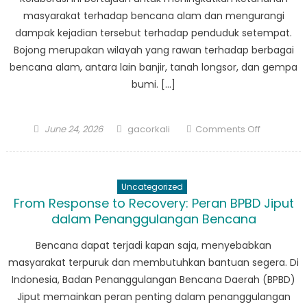
masyarakat terhadap bencana alam dan mengurangi
dampak kejadian tersebut terhadap penduduk setempat.
Bojong merupakan wilayah yang rawan terhadap berbagai
bencana alam, antara lain banjir, tanah longsor, dan gempa
bumi. […]
Posted
Author
on
June 24, 2026
gacorkali
Comments Off
on
BPBD
Bojong
Bermitra
Uncategorized
dengan
From Response to Recovery: Peran BPBD Jiput
Pemerinta
dalam Penanggulangan Bencana
Daerah
untuk
Bencana dapat terjadi kapan saja, menyebabkan
Meningkat
masyarakat terpuruk dan membutuhkan bantuan segera. Di
Strategi
Indonesia, Badan Penanggulangan Bencana Daerah (BPBD)
Penguran
Jiput memainkan peran penting dalam penanggulangan
Risiko