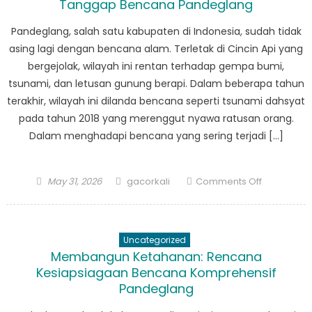
Tanggap Bencana Pandeglang
Pemulihan
Pandeglan
Pandeglang, salah satu kabupaten di Indonesia, sudah tidak
asing lagi dengan bencana alam. Terletak di Cincin Api yang
bergejolak, wilayah ini rentan terhadap gempa bumi,
tsunami, dan letusan gunung berapi. Dalam beberapa tahun
terakhir, wilayah ini dilanda bencana seperti tsunami dahsyat
pada tahun 2018 yang merenggut nyawa ratusan orang.
Dalam menghadapi bencana yang sering terjadi […]
Posted
Author
on
May 31, 2026
gacorkali
Comments Off
on
Pentingnya
Sistem
Peringatan
Uncategorized
Dini
Membangun Ketahanan: Rencana
Dalam
Kesiapsiagaan Bencana Komprehensif
Tanggap
Pandeglang
Bencana
Pandeglan