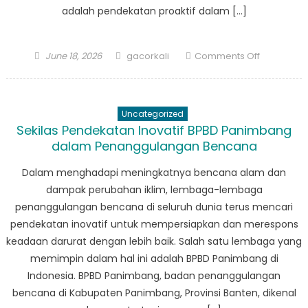
adalah pendekatan proaktif dalam […]
Posted
Author
on
June 18, 2026
gacorkali
Comments Off
on
Pembelaja
Keberhasi
dan
Uncategorized
Tantangan
Sekilas Pendekatan Inovatif BPBD Panimbang
BPBD
dalam Penanggulangan Bencana
Carita
dalam
Dalam menghadapi meningkatnya bencana alam dan
Kesiapsia
dampak perubahan iklim, lembaga-lembaga
Bencana
penanggulangan bencana di seluruh dunia terus mencari
pendekatan inovatif untuk mempersiapkan dan merespons
keadaan darurat dengan lebih baik. Salah satu lembaga yang
memimpin dalam hal ini adalah BPBD Panimbang di
Indonesia. BPBD Panimbang, badan penanggulangan
bencana di Kabupaten Panimbang, Provinsi Banten, dikenal