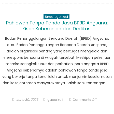
on
Kuliner
Unik
dari
Uncategorized
Dua
Pahlawan Tanpa Tanda Jasa BPBD Angsana:
Negara:
Kisah Keberanian dan Dedikasi
Indonesia
dan
Badan Penanggulangan Bencana Daerah (BPBD) Angsana,
Malaysia
atau Badan Penanggulangan Bencana Daerah Angsana,
Dalam
adalah organisasi penting yang bertugas mengelola dan
Sorotan
merespons bencana di wilayah tersebut. Meskipun pekerjaan
mereka seringkali luput dari perhatian, para anggota BPBD
Angsana sebenarnya adalah pahlawan tanpa tanda jasa
yang bekerja tanpa kenal lelah untuk menjamin keselamatan
dan kesejahteraan masyarakatnya. Salah satu tantangan […]
Posted
Author
on
June 30, 2026
gacorkali
Comments Off
on
Pahlawan
Tanpa