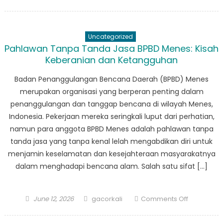
on
BPBD
Saketi:
Menilik
Uncategorized
Lebih
Pahlawan Tanpa Tanda Jasa BPBD Menes: Kisah
Dekat
Keberanian dan Ketangguhan
Misi
Organisasi
Badan Penanggulangan Bencana Daerah (BPBD) Menes
dan
merupakan organisasi yang berperan penting dalam
Dampakn
penanggulangan dan tanggap bencana di wilayah Menes,
di
Indonesia. Pekerjaan mereka seringkali luput dari perhatian,
Masyaraka
namun para anggota BPBD Menes adalah pahlawan tanpa
tanda jasa yang tanpa kenal lelah mengabdikan diri untuk
menjamin keselamatan dan kesejahteraan masyarakatnya
dalam menghadapi bencana alam. Salah satu sifat […]
Posted
Author
on
June 12, 2026
gacorkali
Comments Off
on
Pahlawan
Tanpa