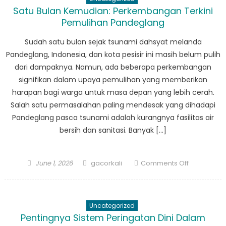
Aksi:
Satu Bulan Kemudian: Perkembangan Terkini
Bagaiman
Pemulihan Pandeglang
BPBD
Labuan
Sudah satu bulan sejak tsunami dahsyat melanda
Melaksana
Pandeglang, Indonesia, dan kota pesisir ini masih belum pulih
Rencana
dari dampaknya. Namun, ada beberapa perkembangan
Tanggap
signifikan dalam upaya pemulihan yang memberikan
Bencana
harapan bagi warga untuk masa depan yang lebih cerah.
Salah satu permasalahan paling mendesak yang dihadapi
Pandeglang pasca tsunami adalah kurangnya fasilitas air
bersih dan sanitasi. Banyak […]
Posted
Author
on
June 1, 2026
gacorkali
Comments Off
on
Satu
Bulan
Kemudian:
Uncategorized
Perkemba
Pentingnya Sistem Peringatan Dini Dalam
Terkini