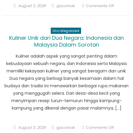
Posted
Author
on
August 3, 2026
gacorkali
Comments Off
on
Kuliner
Unik
dari
Uncategorized
Dua
Kuliner Unik dari Dua Negara: Indonesia dan
Negara:
Malaysia Dalam Sorotan
Indonesia
dan
Kuliner adalah aspek yang sangat penting dalam
Malaysia
kebudayaan sebuah negara, dan Indonesia serta Malaysia
Dalam
memiliki kekayaan kuliner yang sangat beragam dan unik.
Sorotan
Dua negara yang berbagi banyak kesamaan dalam hal
budaya dan tradisi ini menawarkan berbagai rupa makanan
yang menggugah selera. Dari desa-desa kecil yang
menyimpan resep turun-temurun hingga kampung-
kampung yang dikenal dengan pasar malamnya, […]
Posted
Author
on
August 3, 2026
gacorkali
Comments Off