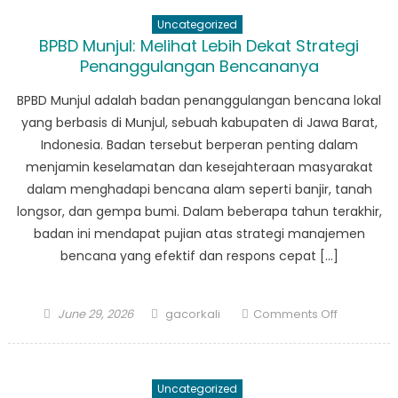
Tanda
Uncategorized
Jasa
BPBD Munjul: Melihat Lebih Dekat Strategi
BPBD
Penanggulangan Bencananya
Angsana:
Kisah
BPBD Munjul adalah badan penanggulangan bencana lokal
Keberani
yang berbasis di Munjul, sebuah kabupaten di Jawa Barat,
dan
Indonesia. Badan tersebut berperan penting dalam
Dedikasi
menjamin keselamatan dan kesejahteraan masyarakat
dalam menghadapi bencana alam seperti banjir, tanah
longsor, dan gempa bumi. Dalam beberapa tahun terakhir,
badan ini mendapat pujian atas strategi manajemen
bencana yang efektif dan respons cepat […]
Posted
Author
on
June 29, 2026
gacorkali
Comments Off
on
BPBD
Munjul:
Melihat
Uncategorized
Lebih