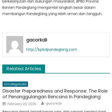
berkelanjutan dan dukungan masyarakat, BPBD Provinsi
Banten Pandeglang mengambil langkah besar dalam
membangun Pandeglang yang lebih aman dan tangguh.
gacorkali
http://bpbdpandeglang.com
Related Articles
Uncategorized
Disaster Preparedness and Response: The Role
of Penanggulangan Bencana in Pandeglang
Author
Posted
gacorkali
February 20, 2026
on
Bencana dapat terjadi kapan saja, dan sangat penting bagi