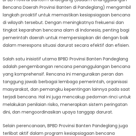
Banten
Bencana Daerah Provinsi Banten di Pandeglang) mengambil
Pandeglang
Takes
langkah proaktif untuk memastikan kesiapsiagaan bencana
Proactive
di wilayah tersebut. Dengan meningkatnya frekuensi dan
Steps
tingkat keparahan bencana alam di Indonesia, penting bagi
to
pemerintah daerah untuk mempersiapkan diri dengan baik
Ensure
dalam merespons situasi darurat secara efektif dan efisien.
Disaster
Preparednes
Salah satu inisiatif utama BPBD Provinsi Banten Pandeglang
adalah pengembangan rencana penanggulangan bencana
yang komprehensif. Rencana ini menguraikan peran dan
tanggung jawab berbagai lembaga pemerintah, organisasi
masyarakat, dan pemangku kepentingan lainnya pada saat
terjadi bencana. Hal ini juga mencakup pedoman rinci untuk
melakukan penilaian risiko, menerapkan sistem peringatan
dini, dan mengoordinasikan upaya tanggap darurat.
Selain perencanaan, BPBD Provinsi Banten Pandeglang juga
terlibat aktif dalam program kesiapsiagaan bencana