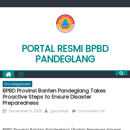
Skip
to
content
PORTAL RESMI BPBD
PANDEGLANG
Uncategorized
BPBD Provinsi Banten Pandeglang Takes
Proactive Steps to Ensure Disaster
Preparedness
Posted
Author
on
December 5, 2025
gacorkali
Comments Off
on
BPBD
Provinsi
BPBD Provinsi Banten Pandeglang (Badan Penanggulangan