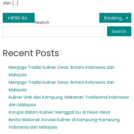
dan […]
Post
BPBD Banten Pandeglang: Memimpin dalam Tanggap dan Kesiapsiagaan Bencana
Breaking News: Pandeglang Dilanda Bencana Alam – Tetap Terinformasi
Search
navigation
Search
Recent Posts
Menjaga Tradisi Kuliner Desa: Antara Indonesia dan
Malaysia
Menjaga Tradisi Kuliner Desa: Antara Indonesia dan
Malaysia
Kuliner Unik dari Kampung: Makanan Tradisional Indonesia
dan Malaysia
Korupsi dalam Kuliner: Menggali Isu di Desa-desa
Berita Nasional: Inovasi Kuliner di Kampung-Kampung
Indonesia dan Malaysia