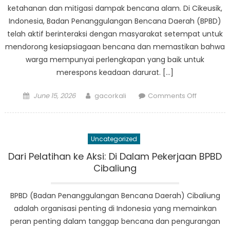
ketahanan dan mitigasi dampak bencana alam. Di Cikeusik,
Indonesia, Badan Penanggulangan Bencana Daerah (BPBD)
telah aktif berinteraksi dengan masyarakat setempat untuk
mendorong kesiapsiagaan bencana dan memastikan bahwa
warga mempunyai perlengkapan yang baik untuk
merespons keadaan darurat. […]
Posted
Author
on
June 15, 2026
gacorkali
Comments Off
on
Keterliba
Masyaraka
Bagaima
Uncategorized
BPBD
Cikeusik
Dari Pelatihan ke Aksi: Di ​​Dalam Pekerjaan BPBD
Bekerjas
Cibaliung
dengan
Masyarak
BPBD (Badan Penanggulangan Bencana Daerah) Cibaliung
untuk
adalah organisasi penting di Indonesia yang memainkan
Mendoro
peran penting dalam tanggap bencana dan pengurangan
Kesiapsi