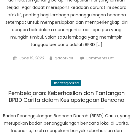
dan letusan gunung berapi merupakan hal yang lumrah
Menghad
terjadi. Agar dapat merespons keadaan darurat ini secara
Kesulitan
efektif, penting bagi lembaga penanggulangan bencana
setempat untuk mempersiapkan dan memperlengkapi diri
dengan baik dalam menangani situasi apa pun yang
mungkin timbul. Salah satu lembaga yang memimpin
tanggap bencana adalah BPBD […]
Posted
Author
on
June 19, 2026
gacorkali
Comments Off
on
Dari
Pelatihan
ke
Uncategorized
Aksi:
Bagaima
Pembelajaran: Keberhasilan dan Tantangan
Pagelara
BPBD Carita dalam Kesiapsiagaan Bencana
BPBD
Membuat
Badan Penanggulangan Bencana Daerah (BPBD) Carita, yang
Perbeda
merupakan badan penanggulangan bencana lokal di Carita,
Indonesia, telah mengalami banyak keberhasilan dan