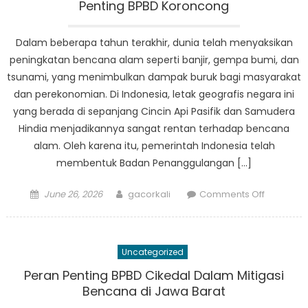
di
Penting BPBD Koroncong
Saat
Krisis
Dalam beberapa tahun terakhir, dunia telah menyaksikan
peningkatan bencana alam seperti banjir, gempa bumi, dan
tsunami, yang menimbulkan dampak buruk bagi masyarakat
dan perekonomian. Di Indonesia, letak geografis negara ini
yang berada di sepanjang Cincin Api Pasifik dan Samudera
Hindia menjadikannya sangat rentan terhadap bencana
alam. Oleh karena itu, pemerintah Indonesia telah
membentuk Badan Penanggulangan […]
Posted
Author
on
June 26, 2026
gacorkali
Comments Off
on
Dari
Penilaian
Risiko
Uncategorized
Hingga
Pemuliha
Peran Penting BPBD Cikedal Dalam Mitigasi
Peran
Bencana di Jawa Barat
Penting