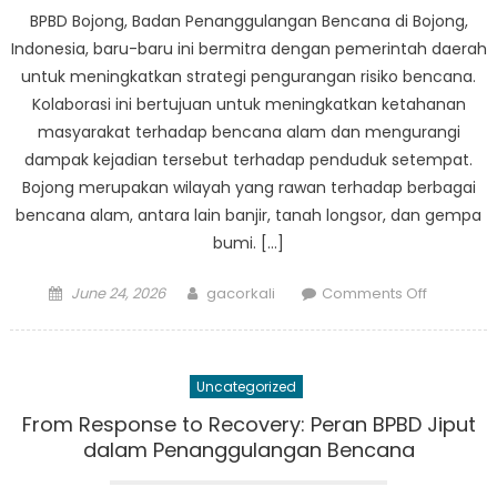
Jawa
BPBD Bojong, Badan Penanggulangan Bencana di Bojong,
Barat
Indonesia, baru-baru ini bermitra dengan pemerintah daerah
untuk meningkatkan strategi pengurangan risiko bencana.
Kolaborasi ini bertujuan untuk meningkatkan ketahanan
masyarakat terhadap bencana alam dan mengurangi
dampak kejadian tersebut terhadap penduduk setempat.
Bojong merupakan wilayah yang rawan terhadap berbagai
bencana alam, antara lain banjir, tanah longsor, dan gempa
bumi. […]
Posted
Author
on
June 24, 2026
gacorkali
Comments Off
on
BPBD
Bojong
Bermitra
Uncategorized
dengan
Pemerint
From Response to Recovery: Peran BPBD Jiput
Daerah
dalam Penanggulangan Bencana
untuk
Meningka