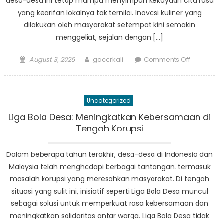
desa-desa ini tetap mampu menyimpan kekayaan cita rasa
yang kearifan lokalnya tak ternilai. Inovasi kuliner yang
dilakukan oleh masyarakat setempat kini semakin
menggeliat, sejalan dengan […]
Posted
Author
on
August 3, 2026
gacorkali
Comments Off
on
Berita
Nasional:
Inovasi
Uncategorized
Kuliner
di
Liga Bola Desa: Meningkatkan Kebersamaan di
Kampun
Tengah Korupsi
Kampun
Indonesi
Dalam beberapa tahun terakhir, desa-desa di Indonesia dan
dan
Malaysia telah menghadapi berbagai tantangan, termasuk
Malaysia
masalah korupsi yang meresahkan masyarakat. Di tengah
situasi yang sulit ini, inisiatif seperti Liga Bola Desa muncul
sebagai solusi untuk memperkuat rasa kebersamaan dan
meningkatkan solidaritas antar warga. Liga Bola Desa tidak