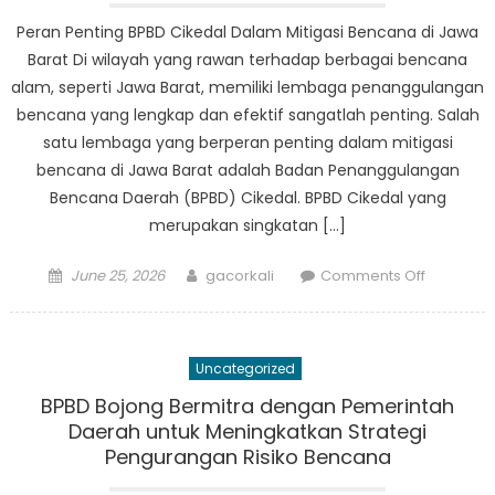
BPBD
Peran Penting BPBD Cikedal Dalam Mitigasi Bencana di Jawa
Koronco
Barat Di wilayah yang rawan terhadap berbagai bencana
alam, seperti Jawa Barat, memiliki lembaga penanggulangan
bencana yang lengkap dan efektif sangatlah penting. Salah
satu lembaga yang berperan penting dalam mitigasi
bencana di Jawa Barat adalah Badan Penanggulangan
Bencana Daerah (BPBD) Cikedal. BPBD Cikedal yang
merupakan singkatan […]
Posted
Author
on
June 25, 2026
gacorkali
Comments Off
on
Peran
Penting
BPBD
Uncategorized
Cikedal
Dalam
BPBD Bojong Bermitra dengan Pemerintah
Mitigasi
Daerah untuk Meningkatkan Strategi
Bencana
Pengurangan Risiko Bencana
di