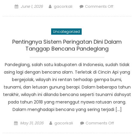
Posted
Author
on
June 1, 2026
gacorkali
Comments Off
on
Satu
Bulan
Kemudian:
Uncategorized
Perkemba
Terkini
Pentingnya Sistem Peringatan Dini Dalam
Pemulihan
Tanggap Bencana Pandeglang
Pandegla
Pandeglang, salah satu kabupaten di Indonesia, sudah tidak
asing lagi dengan bencana alam. Terletak di Cincin Api yang
bergejolak, wilayah ini rentan terhadap gempa bumi,
tsunami, dan letusan gunung berapi. Dalam beberapa tahun
terakhir, wilayah ini dilanda bencana seperti tsunami dahsyat
pada tahun 2018 yang merenggut nyawa ratusan orang.
Dalam menghadapi bencana yang sering terjadi […]
Posted
Author
on
May 31, 2026
gacorkali
Comments Off
on
Pentingny