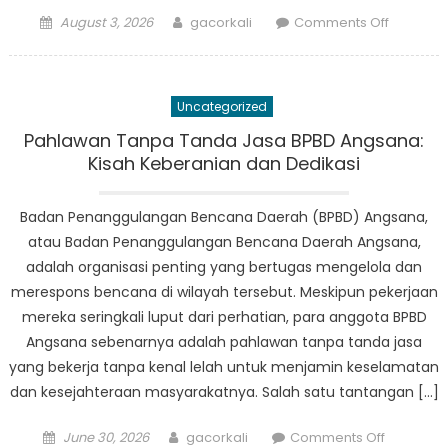
Posted
Author
on
August 3, 2026
gacorkali
Comments Off
on
Kuliner
Unik
dari
Uncategorized
Dua
Negara:
Pahlawan Tanpa Tanda Jasa BPBD Angsana:
Indonesi
Kisah Keberanian dan Dedikasi
dan
Malaysia
Badan Penanggulangan Bencana Daerah (BPBD) Angsana,
Dalam
atau Badan Penanggulangan Bencana Daerah Angsana,
Sorotan
adalah organisasi penting yang bertugas mengelola dan
merespons bencana di wilayah tersebut. Meskipun pekerjaan
mereka seringkali luput dari perhatian, para anggota BPBD
Angsana sebenarnya adalah pahlawan tanpa tanda jasa
yang bekerja tanpa kenal lelah untuk menjamin keselamatan
dan kesejahteraan masyarakatnya. Salah satu tantangan […]
Posted
Author
on
June 30, 2026
gacorkali
Comments Off