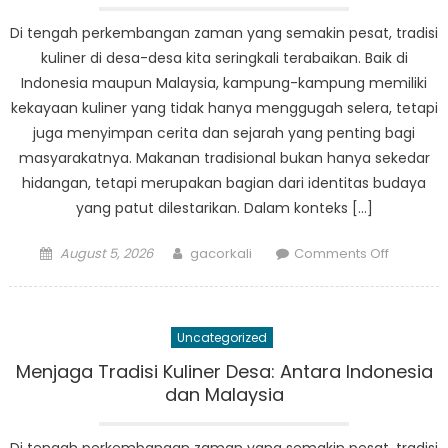
Di tengah perkembangan zaman yang semakin pesat, tradisi
kuliner di desa-desa kita seringkali terabaikan. Baik di
Indonesia maupun Malaysia, kampung-kampung memiliki
kekayaan kuliner yang tidak hanya menggugah selera, tetapi
juga menyimpan cerita dan sejarah yang penting bagi
masyarakatnya. Makanan tradisional bukan hanya sekedar
hidangan, tetapi merupakan bagian dari identitas budaya
yang patut dilestarikan. Dalam konteks […]
Posted
Author
on
August 5, 2026
gacorkali
Comments Off
on
Menjaga
Tradisi
Kuliner
Uncategorized
Desa:
Antara
Menjaga Tradisi Kuliner Desa: Antara Indonesia
Indonesi
dan Malaysia
dan
Malaysia