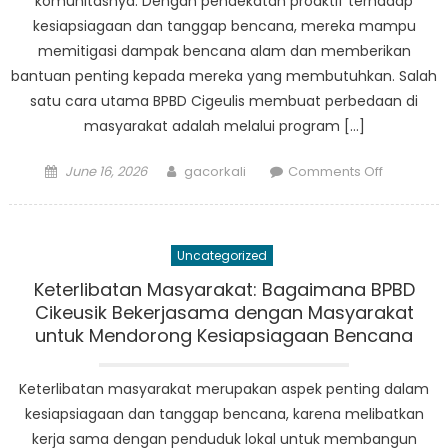
komunitasnya. Dengan pendekatan proaktif terhadap
kesiapsiagaan dan tanggap bencana, mereka mampu
memitigasi dampak bencana alam dan memberikan
bantuan penting kepada mereka yang membutuhkan. Salah
satu cara utama BPBD Cigeulis membuat perbedaan di
masyarakat adalah melalui program […]
Posted
Author
on
June 16, 2026
gacorkali
Comments Off
on
Dampak
BPBD
Cigeulis:
Uncategorized
Bagaima
Mereka
Keterlibatan Masyarakat: Bagaimana BPBD
Membuat
Cikeusik Bekerjasama dengan Masyarakat
Perubaha
untuk Mendorong Kesiapsiagaan Bencana
di
Komunita
Keterlibatan masyarakat merupakan aspek penting dalam
kesiapsiagaan dan tanggap bencana, karena melibatkan
kerja sama dengan penduduk lokal untuk membangun