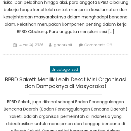
risiko. Dari pelatihan hingga aksi, para anggota BPBD Cibaliung
Bencana
bekerja tanpa kenal lelah untuk menjamin keselamatan dan
kesejahteraan masyarakatnya dalam menghadapi bencana
alam. Pelatihan merupakan komponen penting dalam kerja
BPBD Cibaliung. Para anggota menjalani sesi […]
Posted
Author
on
June 14, 2026
gacorkali
Comments Off
on
Dari
Pelatihan
ke
Uncategorized
Aksi:
Di
BPBD Saketi: Menilik Lebih Dekat Misi Organisasi
dan Dampaknya di Masyarakat
Dalam
Pekerjaa
BPBD Saketi, juga dikenal sebagai Badan Penanggulangan
BPBD
Bencana Daerah (Badan Penanggulangan Bencana Daerah)
Cibaliung
Saketi, adalah organisasi pemerintah di Indonesia yang
didedikasikan untuk manajemen dan tanggap bencana di