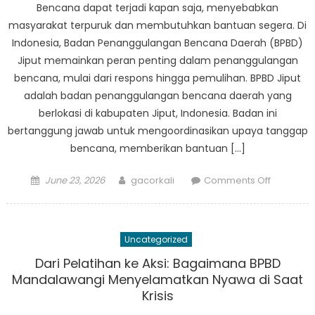
Bencana dapat terjadi kapan saja, menyebabkan
Strategi
masyarakat terpuruk dan membutuhkan bantuan segera. Di
Pengura
Indonesia, Badan Penanggulangan Bencana Daerah (BPBD)
Risiko
Jiput memainkan peran penting dalam penanggulangan
Bencana
bencana, mulai dari respons hingga pemulihan. BPBD Jiput
adalah badan penanggulangan bencana daerah yang
berlokasi di kabupaten Jiput, Indonesia. Badan ini
bertanggung jawab untuk mengoordinasikan upaya tanggap
bencana, memberikan bantuan […]
Posted
Author
on
June 23, 2026
gacorkali
Comments Off
on
From
Respons
to
Uncategorized
Recovery
Peran
Dari Pelatihan ke Aksi: Bagaimana BPBD
BPBD
Mandalawangi Menyelamatkan Nyawa di Saat
Jiput
Krisis
dalam