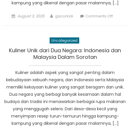
kampung yang dikenal dengan pasar malamnya, […]
Posted
Author
on
August 3, 2026
gacorkali
Comments Off
on
Kuliner
Unik
dari
Uncategorized
Dua
Negara:
Kuliner Unik dari Dua Negara: Indonesia dan
Indonesi
Malaysia Dalam Sorotan
dan
Malaysia
Kuliner adalah aspek yang sangat penting dalam
Dalam
kebudayaan sebuah negara, dan Indonesia serta Malaysia
Sorotan
memiliki kekayaan kuliner yang sangat beragam dan unik.
Dua negara yang berbagi banyak kesamaan dalam hal
budaya dan tradisi ini menawarkan berbagai rupa makanan
yang menggugah selera. Dari desa-desa kecil yang
menyimpan resep turun-temurun hingga kampung-
kampung yang dikenal dengan pasar malamnya, […]