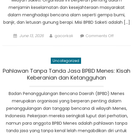
wilayah Saketi. Organisasi ini berperan penting dalam
menjamin keselamatan dan kesejahteraan masyarakat
dalam menghadapi bencana alam seperti gempa bumi,
banjir, dan letusan gunung berapi. Misi BPBD Saketi adalah […]
Posted
Author
on
June 13, 2026
gacorkali
Comments Off
on
BPBD
Saketi:
Menilik
Uncategorized
Lebih
Dekat
Pahlawan Tanpa Tanda Jasa BPBD Menes: Kisah
Misi
Keberanian dan Ketangguhan
Organisas
dan
Badan Penanggulangan Bencana Daerah (BPBD) Menes
Dampakn
merupakan organisasi yang berperan penting dalam
di
penanggulangan dan tanggap bencana di wilayah Menes,
Masyarak
Indonesia. Pekerjaan mereka seringkali luput dari perhatian,
namun para anggota BPBD Menes adalah pahlawan tanpa
tanda jasa yang tanpa kenal lelah mengabdikan diri untuk