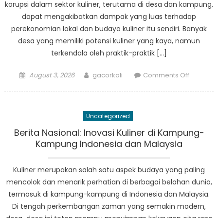
korupsi dalam sektor kuliner, terutama di desa dan kampung,
dapat mengakibatkan dampak yang luas terhadap
perekonomian lokal dan budaya kuliner itu sendiri. Banyak
desa yang memiliki potensi kuliner yang kaya, namun
terkendala oleh praktik-praktik […]
Posted
Author
on
August 3, 2026
gacorkali
Comments Off
on
Korupsi
dalam
Kuliner:
Uncategorized
Menggal
Isu
Berita Nasional: Inovasi Kuliner di Kampung-
di
Kampung Indonesia dan Malaysia
Desa-
desa
Kuliner merupakan salah satu aspek budaya yang paling
mencolok dan menarik perhatian di berbagai belahan dunia,
termasuk di kampung-kampung di Indonesia dan Malaysia.
Di tengah perkembangan zaman yang semakin modern,