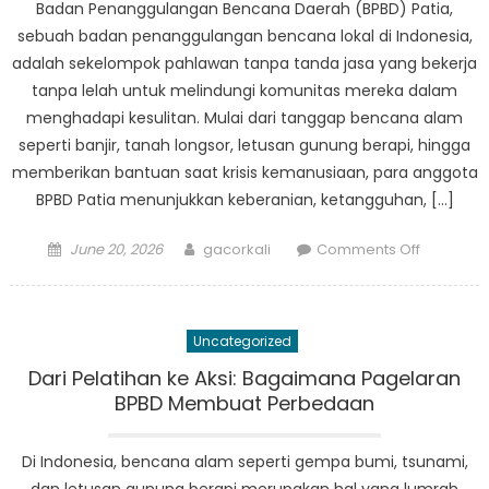
Badan Penanggulangan Bencana Daerah (BPBD) Patia,
sebuah badan penanggulangan bencana lokal di Indonesia,
adalah sekelompok pahlawan tanpa tanda jasa yang bekerja
tanpa lelah untuk melindungi komunitas mereka dalam
menghadapi kesulitan. Mulai dari tanggap bencana alam
seperti banjir, tanah longsor, letusan gunung berapi, hingga
memberikan bantuan saat krisis kemanusiaan, para anggota
BPBD Patia menunjukkan keberanian, ketangguhan, […]
Posted
Author
on
June 20, 2026
gacorkali
Comments Off
on
The
Untold
Stories
Uncategorized
BPBD
Patia:
Dari Pelatihan ke Aksi: Bagaimana Pagelaran
Keberani
BPBD Membuat Perbedaan
Ketanggu
dan
Di Indonesia, bencana alam seperti gempa bumi, tsunami,
Pelayana