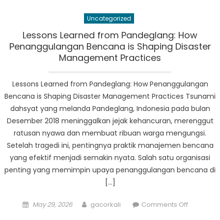
Rencana
Uncategorized
Kesiapsi
Bencana
Lessons Learned from Pandeglang: How
Komprehe
Penanggulangan Bencana is Shaping Disaster
Pandegla
Management Practices
Lessons Learned from Pandeglang: How Penanggulangan
Bencana is Shaping Disaster Management Practices Tsunami
dahsyat yang melanda Pandeglang, Indonesia pada bulan
Desember 2018 meninggalkan jejak kehancuran, merenggut
ratusan nyawa dan membuat ribuan warga mengungsi.
Setelah tragedi ini, pentingnya praktik manajemen bencana
yang efektif menjadi semakin nyata. Salah satu organisasi
penting yang memimpin upaya penanggulangan bencana di
[…]
Posted
Author
on
May 29, 2026
gacorkali
Comments Off
on
Lessons