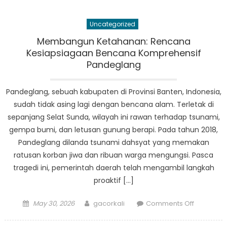
Sistem
Peringata
Uncategorized
Dini
Dalam
Membangun Ketahanan: Rencana
Tanggap
Kesiapsiagaan Bencana Komprehensif
Bencana
Pandeglang
Pandegla
Pandeglang, sebuah kabupaten di Provinsi Banten, Indonesia,
sudah tidak asing lagi dengan bencana alam. Terletak di
sepanjang Selat Sunda, wilayah ini rawan terhadap tsunami,
gempa bumi, dan letusan gunung berapi. Pada tahun 2018,
Pandeglang dilanda tsunami dahsyat yang memakan
ratusan korban jiwa dan ribuan warga mengungsi. Pasca
tragedi ini, pemerintah daerah telah mengambil langkah
proaktif […]
Posted
Author
on
May 30, 2026
gacorkali
Comments Off
on
Membang
Ketahana