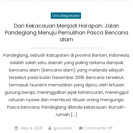
Learned
from
Uncategorized
Pandegla
How
Dari Kekacauan Menjadi Harapan: Jalan
Penanggu
Pandeglang Menuju Pemulihan Pasca Bencana
Bencana
alam
is
Shaping
Pandeglang, sebuah kabupaten di provinsi Banten, Indonesia,
Disaster
adalah salah satu daerah yang paling terkena dampak
Managem
bencana alam (bencana alam) yang melanda wilayah
Practices
tersebut pada bulan Desember 2018. Bencana tersebut,
termasuk tsunami mematikan yang dipicu oleh letusan
gunung berapi, meninggalkan jejak kehancuran, merenggut
ratusan nyawa dan membuat ribuan orang mengungsi.
Pasca bencana, Pandeglang dilanda kekacauan. Rumah-
rumah […]
Posted
Author
on
May 4, 2026
gacorkali
Comments Off