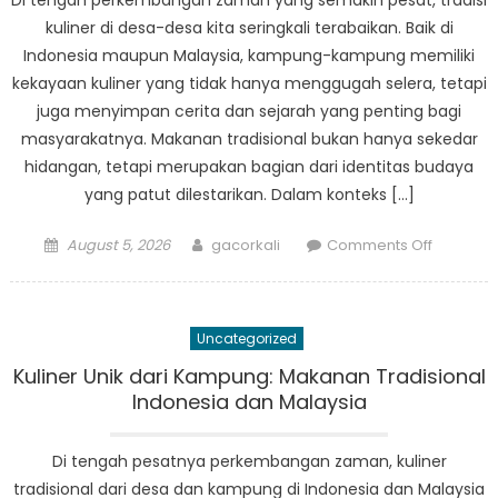
Di tengah perkembangan zaman yang semakin pesat, tradisi
kuliner di desa-desa kita seringkali terabaikan. Baik di
Indonesia maupun Malaysia, kampung-kampung memiliki
kekayaan kuliner yang tidak hanya menggugah selera, tetapi
juga menyimpan cerita dan sejarah yang penting bagi
masyarakatnya. Makanan tradisional bukan hanya sekedar
hidangan, tetapi merupakan bagian dari identitas budaya
yang patut dilestarikan. Dalam konteks […]
Posted
Author
on
August 5, 2026
gacorkali
Comments Off
on
Menjaga
Tradisi
Kuliner
Uncategorized
Desa:
Antara
Kuliner Unik dari Kampung: Makanan Tradisional
Indonesi
Indonesia dan Malaysia
dan
Malaysia
Di tengah pesatnya perkembangan zaman, kuliner
tradisional dari desa dan kampung di Indonesia dan Malaysia