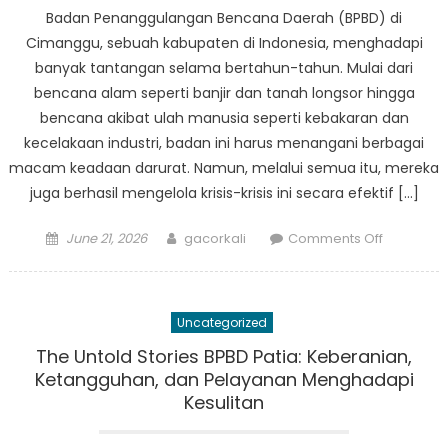
Menyela
Badan Penanggulangan Bencana Daerah (BPBD) di
Nyawa
Cimanggu, sebuah kabupaten di Indonesia, menghadapi
di
banyak tantangan selama bertahun-tahun. Mulai dari
Saat
bencana alam seperti banjir dan tanah longsor hingga
Krisis
bencana akibat ulah manusia seperti kebakaran dan
kecelakaan industri, badan ini harus menangani berbagai
macam keadaan darurat. Namun, melalui semua itu, mereka
juga berhasil mengelola krisis-krisis ini secara efektif […]
Posted
Author
on
June 21, 2026
gacorkali
Comments Off
on
Pembelaj
Kisah
Sukses
Uncategorized
dan
Tantanga
The Untold Stories BPBD Patia: Keberanian,
BPBD
Ketangguhan, dan Pelayanan Menghadapi
Cimangg
Kesulitan