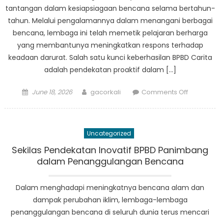
tantangan dalam kesiapsiagaan bencana selama bertahun-
tahun. Melalui pengalamannya dalam menangani berbagai
bencana, lembaga ini telah memetik pelajaran berharga
yang membantunya meningkatkan respons terhadap
keadaan darurat. Salah satu kunci keberhasilan BPBD Carita
adalah pendekatan proaktif dalam […]
Posted
Author
on
June 18, 2026
gacorkali
Comments Off
on
Pembelaj
Keberhasi
dan
Uncategorized
Tantanga
BPBD
Sekilas Pendekatan Inovatif BPBD Panimbang
Carita
dalam Penanggulangan Bencana
dalam
Kesiapsi
Dalam menghadapi meningkatnya bencana alam dan
Bencana
dampak perubahan iklim, lembaga-lembaga
penanggulangan bencana di seluruh dunia terus mencari