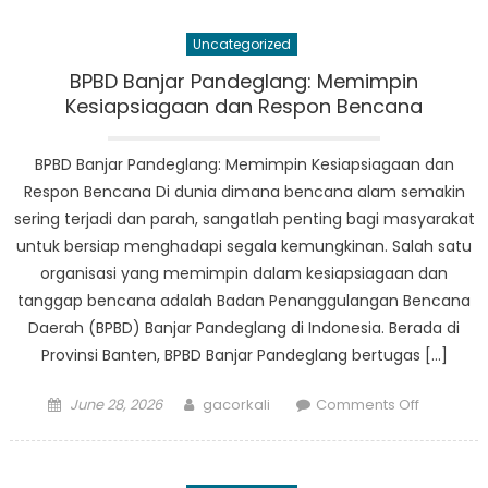
Munjul:
Melihat
Uncategorized
Lebih
Dekat
BPBD Banjar Pandeglang: Memimpin
Strategi
Kesiapsiagaan dan Respon Bencana
Penangg
Bencana
BPBD Banjar Pandeglang: Memimpin Kesiapsiagaan dan
Respon Bencana Di dunia dimana bencana alam semakin
sering terjadi dan parah, sangatlah penting bagi masyarakat
untuk bersiap menghadapi segala kemungkinan. Salah satu
organisasi yang memimpin dalam kesiapsiagaan dan
tanggap bencana adalah Badan Penanggulangan Bencana
Daerah (BPBD) Banjar Pandeglang di Indonesia. Berada di
Provinsi Banten, BPBD Banjar Pandeglang bertugas […]
Posted
Author
on
June 28, 2026
gacorkali
Comments Off
on
BPBD
Banjar
Pandegla