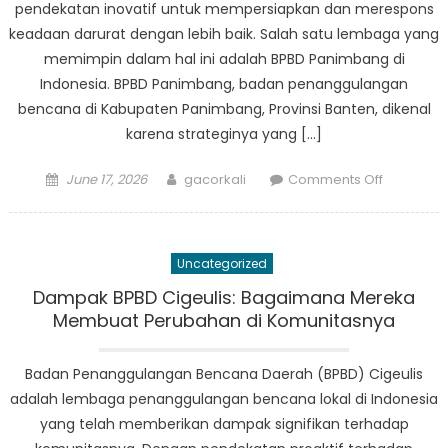
pendekatan inovatif untuk mempersiapkan dan merespons
keadaan darurat dengan lebih baik. Salah satu lembaga yang
memimpin dalam hal ini adalah BPBD Panimbang di
Indonesia. BPBD Panimbang, badan penanggulangan
bencana di Kabupaten Panimbang, Provinsi Banten, dikenal
karena strateginya yang […]
Posted
Author
on
June 17, 2026
gacorkali
Comments Off
on
Sekilas
Pendekat
Inovatif
Uncategorized
BPBD
Panimba
Dampak BPBD Cigeulis: Bagaimana Mereka
dalam
Membuat Perubahan di Komunitasnya
Penanggu
Bencana
Badan Penanggulangan Bencana Daerah (BPBD) Cigeulis
adalah lembaga penanggulangan bencana lokal di Indonesia
yang telah memberikan dampak signifikan terhadap