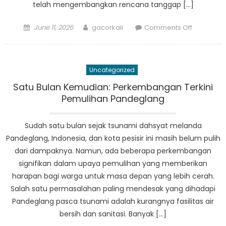
telah mengembangkan rencana tanggap […]
Posted
Author
on
June 11, 2026
gacorkali
Comments Off
on
Dari
Pelatihan
ke
Uncategorized
Aksi:
Bagaima
Satu Bulan Kemudian: Perkembangan Terkini
BPBD
Pemulihan Pandeglang
Labuan
Melaksan
Sudah satu bulan sejak tsunami dahsyat melanda
Rencana
Pandeglang, Indonesia, dan kota pesisir ini masih belum pulih
Tanggap
dari dampaknya. Namun, ada beberapa perkembangan
Bencana
signifikan dalam upaya pemulihan yang memberikan
harapan bagi warga untuk masa depan yang lebih cerah.
Salah satu permasalahan paling mendesak yang dihadapi
Pandeglang pasca tsunami adalah kurangnya fasilitas air
bersih dan sanitasi. Banyak […]