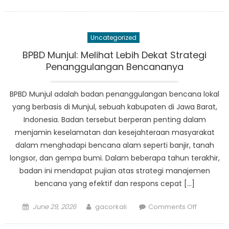
on
Pahlawa
Tanpa
Tanda
Uncategorized
Jasa
BPBD
BPBD Munjul: Melihat Lebih Dekat Strategi
Angsana:
Penanggulangan Bencananya
Kisah
Keberani
BPBD Munjul adalah badan penanggulangan bencana lokal
dan
yang berbasis di Munjul, sebuah kabupaten di Jawa Barat,
Dedikasi
Indonesia. Badan tersebut berperan penting dalam
menjamin keselamatan dan kesejahteraan masyarakat
dalam menghadapi bencana alam seperti banjir, tanah
longsor, dan gempa bumi. Dalam beberapa tahun terakhir,
badan ini mendapat pujian atas strategi manajemen
bencana yang efektif dan respons cepat […]
Posted
Author
on
June 29, 2026
gacorkali
Comments Off
on
BPBD