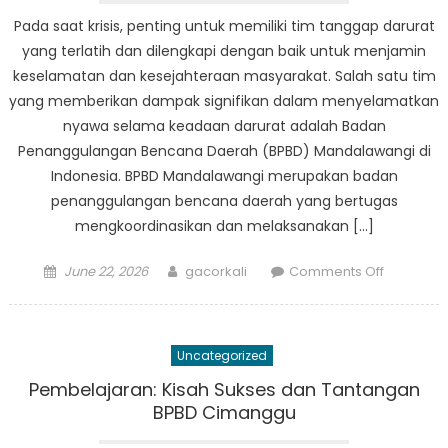
Penangg
Pada saat krisis, penting untuk memiliki tim tanggap darurat
Bencana
yang terlatih dan dilengkapi dengan baik untuk menjamin
keselamatan dan kesejahteraan masyarakat. Salah satu tim
yang memberikan dampak signifikan dalam menyelamatkan
nyawa selama keadaan darurat adalah Badan
Penanggulangan Bencana Daerah (BPBD) Mandalawangi di
Indonesia. BPBD Mandalawangi merupakan badan
penanggulangan bencana daerah yang bertugas
mengkoordinasikan dan melaksanakan […]
Posted
Author
on
June 22, 2026
gacorkali
Comments Off
on
Dari
Pelatihan
ke
Uncategorized
Aksi:
Bagaima
Pembelajaran: Kisah Sukses dan Tantangan
BPBD
BPBD Cimanggu
Mandala