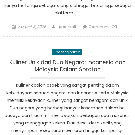
hanya berfungsi sebagai ajang olahraga, tetapi juga sebagai
platform […]
Posted
Author
on
August 3, 2026
gacorkali
Comments Off
on
Liga
Bola
Desa:
Uncategorized
Meningk
Kebersa
Kuliner Unik dari Dua Negara: Indonesia dan
di
Malaysia Dalam Sorotan
Tengah
Korupsi
Kuliner adalah aspek yang sangat penting dalam
kebudayaan sebuah negara, dan Indonesia serta Malaysia
memiliki kekayaan kuliner yang sangat beragam dan unik.
Dua negara yang berbagi banyak kesamaan dalam hal
budaya dan tradisi ini menawarkan berbagai rupa makanan
yang menggugah selera. Dari desa-desa kecil yang
menyimpan resep turun-temurun hingga kampung-