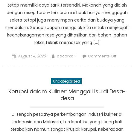
tetap memiliki daya tarik tersendiri. Makanan yang diolah
dengan resep turun-temurun ini tidak hanya menggugah
selera tetapi juga menyimpan cerita dan budaya yang
mendalam. Setiap suapan mengajak kita untuk menjelajahi
keanekaragaman rasa yang dihasilkan dari bahan-bahan
lokal, teknik memasak yang […]
Posted
Author
on
August 4, 2026
gacorkali
Comments Off
on
Kuliner
Unik
dari
Uncategorized
Kampung
Makana
Korupsi dalam Kuliner: Menggali Isu di Desa-
Tradision
desa
Indonesi
dan
Di tengah pesatnya perkembangan industri kuliner di
Malaysia
Indonesia dan Malaysia, terdapat isu yang sering kali
terabaikan namun sangat krusial: korupsi. Keberadaan