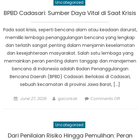
Uncategorized
Memimpi
Kesiapsi
BPBD Cadasari: Sumber Daya Vital di Saat Krisis
dan
Respon
Pada saat krisis, seperti bencana alam atau keadaan darurat,
Bencana
memiliki lembaga penanggulangan bencana yang lengkap
dan terlatih sangat penting dalam menjamin keselamatan
dan kesejahteraan masyarakat. Salah satu lembaga yang
memainkan peran penting dalam tanggap dan manajemen
bencana di Indonesia adalah Badan Penanggulangan
Bencana Daerah (BPBD) Cadasari. Berlokasi di Cadasari,
sebuah kecamatan di provinsi Jawa Barat, […]
Posted
Author
on
June 27, 2026
gacorkali
Comments Off
on
BPBD
Cadasari:
Sumber
Uncategorized
Daya
Vital
Dari Penilaian Risiko Hingga Pemulihan: Peran