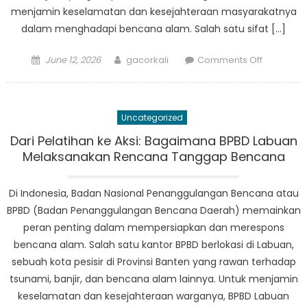
menjamin keselamatan dan kesejahteraan masyarakatnya
dalam menghadapi bencana alam. Salah satu sifat […]
Posted
Author
on
June 12, 2026
gacorkali
Comments Off
on
Pahlawan
Tanpa
Tanda
Uncategorized
Jasa
BPBD
Dari Pelatihan ke Aksi: Bagaimana BPBD Labuan
Menes:
Melaksanakan Rencana Tanggap Bencana
Kisah
Keberani
Di Indonesia, Badan Nasional Penanggulangan Bencana atau
dan
BPBD (Badan Penanggulangan Bencana Daerah) memainkan
Ketanggu
peran penting dalam mempersiapkan dan merespons
bencana alam. Salah satu kantor BPBD berlokasi di Labuan,
sebuah kota pesisir di Provinsi Banten yang rawan terhadap
tsunami, banjir, dan bencana alam lainnya. Untuk menjamin
keselamatan dan kesejahteraan warganya, BPBD Labuan