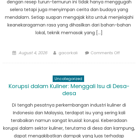
dengan resep turun-temurun ini tidak hanya menggugah
selera tetapi juga menyimpan cerita dan budaya yang
mendalam. Setiap suapan mengajak kita untuk menjelajahi
keanekaragaman rasa yang dihasilkan dari bahan-bahan
lokal, teknik memasak yang […]
Posted
Author
on
August 4, 2026
gacorkali
Comments Off
on
Kuliner
Unik
dari
Uncategorized
Kampung
Korupsi dalam Kuliner: Menggali Isu di Desa-
Makana
desa
Tradision
Indonesi
Di tengah pesatnya perkembangan industri kuliner di
dan
Indonesia dan Malaysia, terdapat isu yang sering kali
Malaysia
terabaikan namun sangat krusial: korupsi. Keberadaan
korupsi dalam sektor kuliner, terutama di desa dan kampung,
dapat mengakibatkan dampak yang luas terhadap