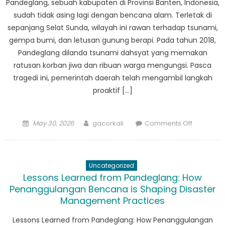
Pandeglang, sebuah kabupaten di Provinsi Banten, Indonesia,
sudah tidak asing lagi dengan bencana alam. Terletak di
sepanjang Selat Sunda, wilayah ini rawan terhadap tsunami,
gempa bumi, dan letusan gunung berapi. Pada tahun 2018,
Pandeglang dilanda tsunami dahsyat yang memakan
ratusan korban jiwa dan ribuan warga mengungsi. Pasca
tragedi ini, pemerintah daerah telah mengambil langkah
proaktif […]
Posted
Author
on
May 30, 2026
gacorkali
Comments Off
on
Membang
Ketahana
Rencana
Uncategorized
Kesiapsi
Lessons Learned from Pandeglang: How
Bencana
Penanggulangan Bencana is Shaping Disaster
Komprehe
Management Practices
Pandegla
Lessons Learned from Pandeglang: How Penanggulangan