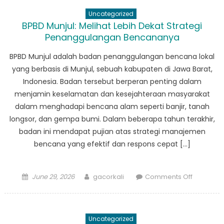
Tanda
Uncategorized
Jasa
BPBD Munjul: Melihat Lebih Dekat Strategi
BPBD
Penanggulangan Bencananya
Angsana:
Kisah
BPBD Munjul adalah badan penanggulangan bencana lokal
Keberani
yang berbasis di Munjul, sebuah kabupaten di Jawa Barat,
dan
Indonesia. Badan tersebut berperan penting dalam
Dedikasi
menjamin keselamatan dan kesejahteraan masyarakat
dalam menghadapi bencana alam seperti banjir, tanah
longsor, dan gempa bumi. Dalam beberapa tahun terakhir,
badan ini mendapat pujian atas strategi manajemen
bencana yang efektif dan respons cepat […]
Posted
Author
on
June 29, 2026
gacorkali
Comments Off
on
BPBD
Munjul:
Melihat
Uncategorized
Lebih