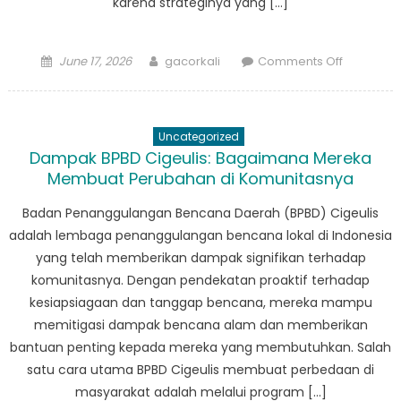
karena strateginya yang […]
Posted
Author
on
June 17, 2026
gacorkali
Comments Off
on
Sekilas
Pendekat
Inovatif
Uncategorized
BPBD
Dampak BPBD Cigeulis: Bagaimana Mereka
Panimba
Membuat Perubahan di Komunitasnya
dalam
Penanggu
Badan Penanggulangan Bencana Daerah (BPBD) Cigeulis
Bencana
adalah lembaga penanggulangan bencana lokal di Indonesia
yang telah memberikan dampak signifikan terhadap
komunitasnya. Dengan pendekatan proaktif terhadap
kesiapsiagaan dan tanggap bencana, mereka mampu
memitigasi dampak bencana alam dan memberikan
bantuan penting kepada mereka yang membutuhkan. Salah
satu cara utama BPBD Cigeulis membuat perbedaan di
masyarakat adalah melalui program […]