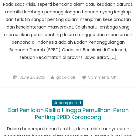
dan
Pada saat krisis, seperti bencana alam atau keadaan darurat,
Respon
memiliki lembaga penanggulangan bencana yang lengkap
Bencana
dan terlatih sangat penting dalam menjamin keselamatan
dan kesejahteraan masyarakat. Salah satu lembaga yang
memainkan peran penting dalam tanggap dan manajemen
bencana di Indonesia adalah Badan Penanggulangan
Bencana Daerah (BPBD) Cadasari. Berlokasi di Cadasari,
sebuah kecamatan di provinsi Jawa Barat, […]
Posted
Author
on
June 27, 2026
gacorkali
Comments Off
on
BPBD
Cadasari:
Sumber
Uncategorized
Daya
Dari Penilaian Risiko Hingga Pemulihan: Peran
Vital
Penting BPBD Koroncong
di
Saat
Dalam beberapa tahun terakhir, dunia telah menyaksikan
Krisis