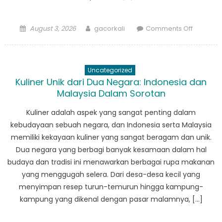
Posted
Author
on
August 3, 2026
gacorkali
Comments Off
on
Liga
Bola
Desa:
Uncategorized
Meningk
Kuliner Unik dari Dua Negara: Indonesia dan
Kebersa
Malaysia Dalam Sorotan
di
Tengah
Kuliner adalah aspek yang sangat penting dalam
Korupsi
kebudayaan sebuah negara, dan Indonesia serta Malaysia
memiliki kekayaan kuliner yang sangat beragam dan unik.
Dua negara yang berbagi banyak kesamaan dalam hal
budaya dan tradisi ini menawarkan berbagai rupa makanan
yang menggugah selera. Dari desa-desa kecil yang
menyimpan resep turun-temurun hingga kampung-
kampung yang dikenal dengan pasar malamnya, […]