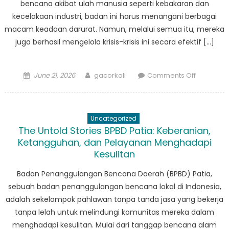
bencana akibat ulah manusia seperti kebakaran dan
Krisis
kecelakaan industri, badan ini harus menangani berbagai
macam keadaan darurat. Namun, melalui semua itu, mereka
juga berhasil mengelola krisis-krisis ini secara efektif […]
Posted
Author
on
June 21, 2026
gacorkali
Comments Off
on
Pembelaj
Kisah
Sukses
Uncategorized
dan
The Untold Stories BPBD Patia: Keberanian,
Tantanga
Ketangguhan, dan Pelayanan Menghadapi
BPBD
Kesulitan
Cimangg
Badan Penanggulangan Bencana Daerah (BPBD) Patia,
sebuah badan penanggulangan bencana lokal di Indonesia,
adalah sekelompok pahlawan tanpa tanda jasa yang bekerja
tanpa lelah untuk melindungi komunitas mereka dalam
menghadapi kesulitan. Mulai dari tanggap bencana alam