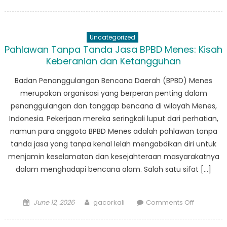
on
BPBD
Saketi:
Menilik
Uncategorized
Lebih
Pahlawan Tanpa Tanda Jasa BPBD Menes: Kisah
Dekat
Keberanian dan Ketangguhan
Misi
Organisas
Badan Penanggulangan Bencana Daerah (BPBD) Menes
dan
merupakan organisasi yang berperan penting dalam
Dampakn
penanggulangan dan tanggap bencana di wilayah Menes,
di
Indonesia. Pekerjaan mereka seringkali luput dari perhatian,
Masyarak
namun para anggota BPBD Menes adalah pahlawan tanpa
tanda jasa yang tanpa kenal lelah mengabdikan diri untuk
menjamin keselamatan dan kesejahteraan masyarakatnya
dalam menghadapi bencana alam. Salah satu sifat […]
Posted
Author
on
June 12, 2026
gacorkali
Comments Off
on
Pahlawan
Tanpa