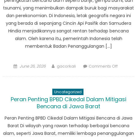
peningkatan bencana alam seperti banjir, gempa bumi, dan
tsunami, yang menimbulkan dampak buruk bagi masyarakat
dan perekonomian. Di Indonesia, letak geografis negara ini
yang berada di sepanjang Cincin Api Pasifik dan Samudera
Hindia menjadikannya sangat rentan terhadap bencana
alam. Oleh karena itu, pemerintah Indonesia telah
membentuk Badan Penanggulangan […]
Posted
Author
on
June 26, 2026
gacorkali
Comments Off
on
Dari
Penilaian
Risiko
Uncategorized
Hingga
Peran Penting BPBD Cikedal Dalam Mitigasi
Pemuliha
Bencana di Jawa Barat
Peran
Penting
Peran Penting BPBD Cikedal Dalam Mitigasi Bencana di Jawa
BPBD
Barat Di wilayah yang rawan terhadap berbagai bencana
Koronco
alam, seperti Jawa Barat, memiliki lembaga penanggulangan