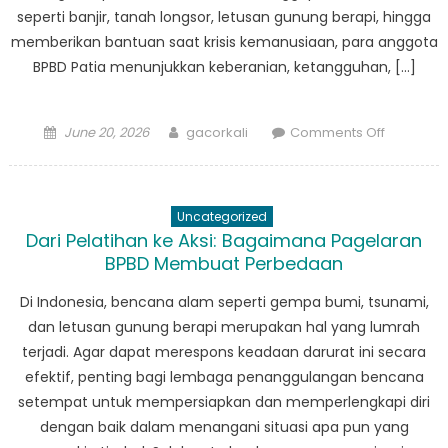
seperti banjir, tanah longsor, letusan gunung berapi, hingga
memberikan bantuan saat krisis kemanusiaan, para anggota
BPBD Patia menunjukkan keberanian, ketangguhan, […]
Posted
Author
on
June 20, 2026
gacorkali
Comments Off
on
The
Untold
Stories
Uncategorized
BPBD
Dari Pelatihan ke Aksi: Bagaimana Pagelaran
Patia:
BPBD Membuat Perbedaan
Keberani
Ketanggu
Di Indonesia, bencana alam seperti gempa bumi, tsunami,
dan
dan letusan gunung berapi merupakan hal yang lumrah
Pelayana
terjadi. Agar dapat merespons keadaan darurat ini secara
Menghad
efektif, penting bagi lembaga penanggulangan bencana
Kesulitan
setempat untuk mempersiapkan dan memperlengkapi diri
dengan baik dalam menangani situasi apa pun yang