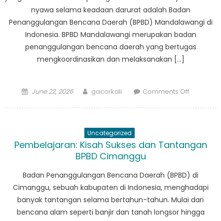
nyawa selama keadaan darurat adalah Badan
Penanggulangan Bencana Daerah (BPBD) Mandalawangi di
Indonesia. BPBD Mandalawangi merupakan badan
penanggulangan bencana daerah yang bertugas
mengkoordinasikan dan melaksanakan […]
Posted
Author
on
June 22, 2026
gacorkali
Comments Off
on
Dari
Pelatihan
ke
Uncategorized
Aksi:
Pembelajaran: Kisah Sukses dan Tantangan
Bagaima
BPBD Cimanggu
BPBD
Mandala
Badan Penanggulangan Bencana Daerah (BPBD) di
Menyela
Cimanggu, sebuah kabupaten di Indonesia, menghadapi
Nyawa
banyak tantangan selama bertahun-tahun. Mulai dari
di
bencana alam seperti banjir dan tanah longsor hingga
Saat