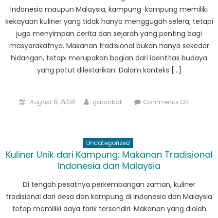
Indonesia maupun Malaysia, kampung-kampung memiliki
kekayaan kuliner yang tidak hanya menggugah selera, tetapi
juga menyimpan cerita dan sejarah yang penting bagi
masyarakatnya. Makanan tradisional bukan hanya sekedar
hidangan, tetapi merupakan bagian dari identitas budaya
yang patut dilestarikan. Dalam konteks […]
Posted
Author
on
August 5, 2026
gacorkali
Comments Off
on
Menjaga
Tradisi
Kuliner
Uncategorized
Desa:
Kuliner Unik dari Kampung: Makanan Tradisional
Antara
Indonesia dan Malaysia
Indonesi
dan
Di tengah pesatnya perkembangan zaman, kuliner
Malaysia
tradisional dari desa dan kampung di Indonesia dan Malaysia
tetap memiliki daya tarik tersendiri. Makanan yang diolah