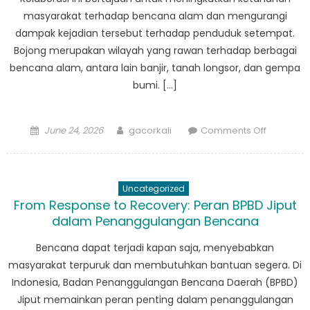
masyarakat terhadap bencana alam dan mengurangi
dampak kejadian tersebut terhadap penduduk setempat.
Bojong merupakan wilayah yang rawan terhadap berbagai
bencana alam, antara lain banjir, tanah longsor, dan gempa
bumi. […]
Posted
Author
on
June 24, 2026
gacorkali
Comments Off
on
BPBD
Bojong
Bermitra
Uncategorized
dengan
From Response to Recovery: Peran BPBD Jiput
Pemerint
dalam Penanggulangan Bencana
Daerah
untuk
Bencana dapat terjadi kapan saja, menyebabkan
Meningka
masyarakat terpuruk dan membutuhkan bantuan segera. Di
Strategi
Indonesia, Badan Penanggulangan Bencana Daerah (BPBD)
Pengura
Jiput memainkan peran penting dalam penanggulangan
Risiko