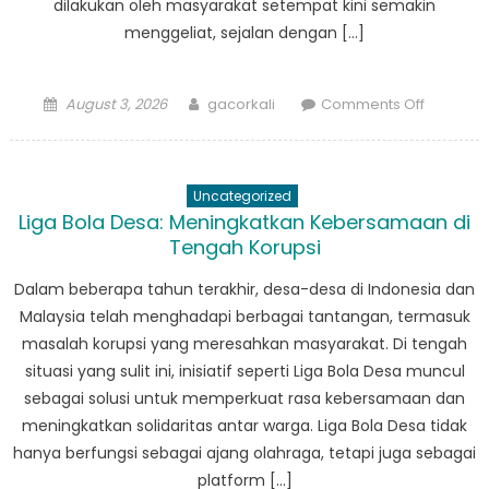
dilakukan oleh masyarakat setempat kini semakin
menggeliat, sejalan dengan […]
Posted
Author
on
August 3, 2026
gacorkali
Comments Off
on
Berita
Nasional:
Inovasi
Uncategorized
Kuliner
Liga Bola Desa: Meningkatkan Kebersamaan di
di
Tengah Korupsi
Kampun
Kampun
Dalam beberapa tahun terakhir, desa-desa di Indonesia dan
Indonesi
Malaysia telah menghadapi berbagai tantangan, termasuk
dan
masalah korupsi yang meresahkan masyarakat. Di tengah
Malaysia
situasi yang sulit ini, inisiatif seperti Liga Bola Desa muncul
sebagai solusi untuk memperkuat rasa kebersamaan dan
meningkatkan solidaritas antar warga. Liga Bola Desa tidak
hanya berfungsi sebagai ajang olahraga, tetapi juga sebagai
platform […]