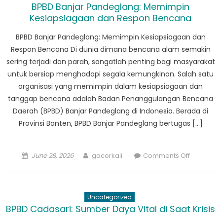
BPBD Banjar Pandeglang: Memimpin
Dekat
Kesiapsiagaan dan Respon Bencana
Strategi
Penangg
BPBD Banjar Pandeglang: Memimpin Kesiapsiagaan dan
Bencana
Respon Bencana Di dunia dimana bencana alam semakin
sering terjadi dan parah, sangatlah penting bagi masyarakat
untuk bersiap menghadapi segala kemungkinan. Salah satu
organisasi yang memimpin dalam kesiapsiagaan dan
tanggap bencana adalah Badan Penanggulangan Bencana
Daerah (BPBD) Banjar Pandeglang di Indonesia. Berada di
Provinsi Banten, BPBD Banjar Pandeglang bertugas […]
Posted
Author
on
June 28, 2026
gacorkali
Comments Off
on
BPBD
Banjar
Pandegla
Uncategorized
Memimpi
BPBD Cadasari: Sumber Daya Vital di Saat Krisis
Kesiapsi