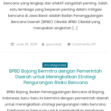
bencana yang lengkap dan efektif sangatlah penting. Salah
satu lembaga yang berperan penting dalam mitigasi
bencana di Jawa Barat adalah Badan Penanggulangan
Bencana Daerah (BPBD) Cikedal. BPBD Cikedal yang
merupakan singkatan […]
Posted
Author
on
June 25, 2026
gacorkali
Comments Off
on
Peran
Penting
BPBD
Uncategorized
Cikedal
BPBD Bojong Bermitra dengan Pemerintah
Dalam
Daerah untuk Meningkatkan Strategi
Mitigasi
Pengurangan Risiko Bencana
Bencana
di
BPBD Bojong, Badan Penanggulangan Bencana di Bojong,
Jawa
Indonesia, baru-baru ini bermitra dengan pemerintah daerah
Barat
untuk meningkatkan strategi pengurangan risiko bencana.
Kolaborasi ini bertujuan untuk meningkatkan ketahanan