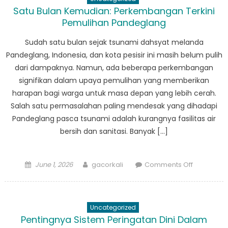
Aksi:
Satu Bulan Kemudian: Perkembangan Terkini
Bagaima
Pemulihan Pandeglang
BPBD
Labuan
Sudah satu bulan sejak tsunami dahsyat melanda
Melaksan
Pandeglang, Indonesia, dan kota pesisir ini masih belum pulih
Rencana
dari dampaknya. Namun, ada beberapa perkembangan
Tanggap
signifikan dalam upaya pemulihan yang memberikan
Bencana
harapan bagi warga untuk masa depan yang lebih cerah.
Salah satu permasalahan paling mendesak yang dihadapi
Pandeglang pasca tsunami adalah kurangnya fasilitas air
bersih dan sanitasi. Banyak […]
Posted
Author
on
June 1, 2026
gacorkali
Comments Off
on
Satu
Bulan
Kemudian:
Uncategorized
Perkemba
Pentingnya Sistem Peringatan Dini Dalam
Terkini