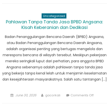
on
Kuliner
Unik
dari
Uncategorized
Dua
Pahlawan Tanpa Tanda Jasa BPBD Angsana:
Negara:
Kisah Keberanian dan Dedikasi
Indonesi
dan
Badan Penanggulangan Bencana Daerah (BPBD) Angsana,
Malaysia
atau Badan Penanggulangan Bencana Daerah Angsana,
Dalam
adalah organisasi penting yang bertugas mengelola dan
Sorotan
merespons bencana di wilayah tersebut. Meskipun pekerjaan
mereka seringkali luput dari perhatian, para anggota BPBD
Angsana sebenarnya adalah pahlawan tanpa tanda jasa
yang bekerja tanpa kenal lelah untuk menjamin keselamatan
dan kesejahteraan masyarakatnya. Salah satu tantangan […]
Posted
Author
on
June 30, 2026
gacorkali
Comments Off
on
Pahlawa
Tanpa