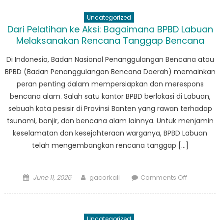
Tanda
Uncategorized
Jasa
Dari Pelatihan ke Aksi: Bagaimana BPBD Labuan
BPBD
Melaksanakan Rencana Tanggap Bencana
Menes:
Kisah
Di Indonesia, Badan Nasional Penanggulangan Bencana atau
Keberani
BPBD (Badan Penanggulangan Bencana Daerah) memainkan
dan
peran penting dalam mempersiapkan dan merespons
Ketanggu
bencana alam. Salah satu kantor BPBD berlokasi di Labuan,
sebuah kota pesisir di Provinsi Banten yang rawan terhadap
tsunami, banjir, dan bencana alam lainnya. Untuk menjamin
keselamatan dan kesejahteraan warganya, BPBD Labuan
telah mengembangkan rencana tanggap […]
Posted
Author
on
June 11, 2026
gacorkali
Comments Off
on
Dari
Pelatihan
ke
Uncategorized