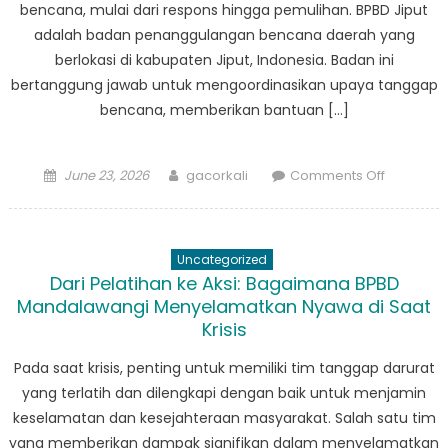
bencana, mulai dari respons hingga pemulihan. BPBD Jiput
Bencana
adalah badan penanggulangan bencana daerah yang
berlokasi di kabupaten Jiput, Indonesia. Badan ini
bertanggung jawab untuk mengoordinasikan upaya tanggap
bencana, memberikan bantuan […]
Posted
Author
on
June 23, 2026
gacorkali
Comments Off
on
From
Respons
to
Uncategorized
Recovery
Dari Pelatihan ke Aksi: Bagaimana BPBD
Peran
Mandalawangi Menyelamatkan Nyawa di Saat
BPBD
Krisis
Jiput
dalam
Pada saat krisis, penting untuk memiliki tim tanggap darurat
Penangg
yang terlatih dan dilengkapi dengan baik untuk menjamin
Bencana
keselamatan dan kesejahteraan masyarakat. Salah satu tim
yang memberikan dampak signifikan dalam menyelamatkan