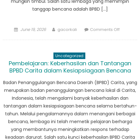
mungkin timbul. Salah satu lembaga yang memimpin
tanggap bencana adalah BPBD […]
Posted
Author
on
June 19, 2026
gacorkali
Comments Off
on
Dari
Pelatihan
ke
Uncategorized
Aksi:
Pembelajaran: Keberhasilan dan Tantangan
Bagaima
BPBD Carita dalam Kesiapsiagaan Bencana
Pagelara
BPBD
Badan Penanggulangan Bencana Daerah (BPBD) Carita, yang
Membuat
merupakan badan penanggulangan bencana lokal di Carita,
Perbeda
Indonesia, telah mengalami banyak keberhasilan dan
tantangan dalam kesiapsiagaan bencana selama bertahun-
tahun. Melalui pengalamannya dalam menangani berbagai
bencana, lembaga ini telah memetik pelajaran berharga
yang membantunya meningkatkan respons terhadap
keadaan darurat. Salah satu kunci keberhasilan BPBD Carita