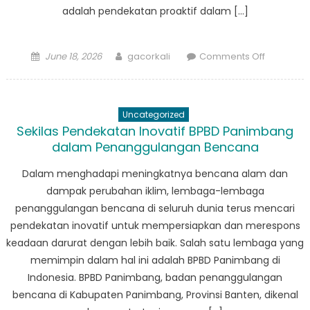
adalah pendekatan proaktif dalam […]
Posted
Author
on
June 18, 2026
gacorkali
Comments Off
on
Pembelaj
Keberhasi
dan
Uncategorized
Tantanga
Sekilas Pendekatan Inovatif BPBD Panimbang
BPBD
dalam Penanggulangan Bencana
Carita
dalam
Dalam menghadapi meningkatnya bencana alam dan
Kesiapsi
dampak perubahan iklim, lembaga-lembaga
Bencana
penanggulangan bencana di seluruh dunia terus mencari
pendekatan inovatif untuk mempersiapkan dan merespons
keadaan darurat dengan lebih baik. Salah satu lembaga yang
memimpin dalam hal ini adalah BPBD Panimbang di
Indonesia. BPBD Panimbang, badan penanggulangan
bencana di Kabupaten Panimbang, Provinsi Banten, dikenal