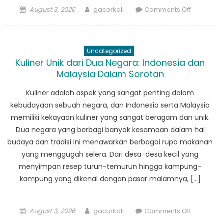
Posted
Author
on
August 3, 2026
gacorkali
Comments Off
on
Kuliner
Unik
dari
Uncategorized
Dua
Kuliner Unik dari Dua Negara: Indonesia dan
Negara:
Malaysia Dalam Sorotan
Indonesi
dan
Kuliner adalah aspek yang sangat penting dalam
Malaysia
kebudayaan sebuah negara, dan Indonesia serta Malaysia
Dalam
memiliki kekayaan kuliner yang sangat beragam dan unik.
Sorotan
Dua negara yang berbagi banyak kesamaan dalam hal
budaya dan tradisi ini menawarkan berbagai rupa makanan
yang menggugah selera. Dari desa-desa kecil yang
menyimpan resep turun-temurun hingga kampung-
kampung yang dikenal dengan pasar malamnya, […]
Posted
Author
on
August 3, 2026
gacorkali
Comments Off