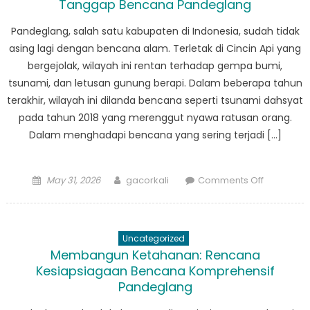
Tanggap Bencana Pandeglang
Pemulihan
Pandegla
Pandeglang, salah satu kabupaten di Indonesia, sudah tidak
asing lagi dengan bencana alam. Terletak di Cincin Api yang
bergejolak, wilayah ini rentan terhadap gempa bumi,
tsunami, dan letusan gunung berapi. Dalam beberapa tahun
terakhir, wilayah ini dilanda bencana seperti tsunami dahsyat
pada tahun 2018 yang merenggut nyawa ratusan orang.
Dalam menghadapi bencana yang sering terjadi […]
Posted
Author
on
May 31, 2026
gacorkali
Comments Off
on
Pentingny
Sistem
Peringata
Uncategorized
Dini
Membangun Ketahanan: Rencana
Dalam
Kesiapsiagaan Bencana Komprehensif
Tanggap
Pandeglang
Bencana
Pandegla