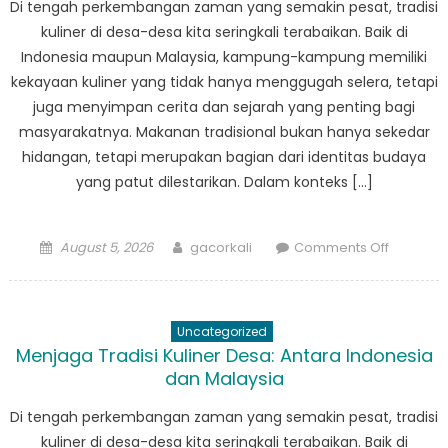
Di tengah perkembangan zaman yang semakin pesat, tradisi
kuliner di desa-desa kita seringkali terabaikan. Baik di
Indonesia maupun Malaysia, kampung-kampung memiliki
kekayaan kuliner yang tidak hanya menggugah selera, tetapi
juga menyimpan cerita dan sejarah yang penting bagi
masyarakatnya. Makanan tradisional bukan hanya sekedar
hidangan, tetapi merupakan bagian dari identitas budaya
yang patut dilestarikan. Dalam konteks […]
Posted
Author
on
August 5, 2026
gacorkali
Comments Off
on
Menjaga
Tradisi
Kuliner
Uncategorized
Desa:
Menjaga Tradisi Kuliner Desa: Antara Indonesia
Antara
dan Malaysia
Indonesi
dan
Di tengah perkembangan zaman yang semakin pesat, tradisi
Malaysia
kuliner di desa-desa kita seringkali terabaikan. Baik di