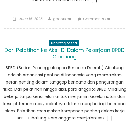
merespons keadaan darurat. […]
Posted
Author
on
June 15, 2026
gacorkali
Comments Off
on
Keterliba
Masyaraka
Bagaima
Uncategorized
BPBD
Dari Pelatihan ke Aksi: Di ​​Dalam Pekerjaan BPBD
Cikeusik
Cibaliung
Bekerjas
dengan
BPBD (Badan Penanggulangan Bencana Daerah) Cibaliung
Masyarak
adalah organisasi penting di Indonesia yang memainkan
untuk
peran penting dalam tanggap bencana dan pengurangan
Mendoro
risiko. Dari pelatihan hingga aksi, para anggota BPBD Cibaliung
Kesiapsi
bekerja tanpa kenal lelah untuk menjamin keselamatan dan
Bencana
kesejahteraan masyarakatnya dalam menghadapi bencana
alam. Pelatihan merupakan komponen penting dalam kerja
BPBD Cibaliung. Para anggota menjalani sesi […]