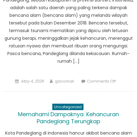
Pandeglang, sebuah kabupaten di provinsi Banten, Indonesia,
Shaping
adalah salah satu daerah yang paling terkena dampak
Disaster
bencana alam (bencana alam) yang melanda wilayah
Managem
tersebut pada bulan Desember 2018. Bencana tersebut,
Practices
termasuk tsunami mematikan yang dipicu oleh letusan
gunung berapi, meninggalkan jejak kehancuran, merenggut
ratusan nyawa dan membuat ribuan orang mengungsi.
Pasca bencana, Pandeglang dilanda kekacauan. Rumah-
rumah […]
Posted
Author
on
May 4, 2026
gacorkali
Comments Off
on
Dari
Kekacaua
Menjadi
Uncategorized
Harapan:
Memahami Dampaknya: Kehancuran
Jalan
Pandeglang Terungkap
Pandegla
Menuju
Kota Pandeglang di Indonesia hancur akibat bencana alam
Pemulihan