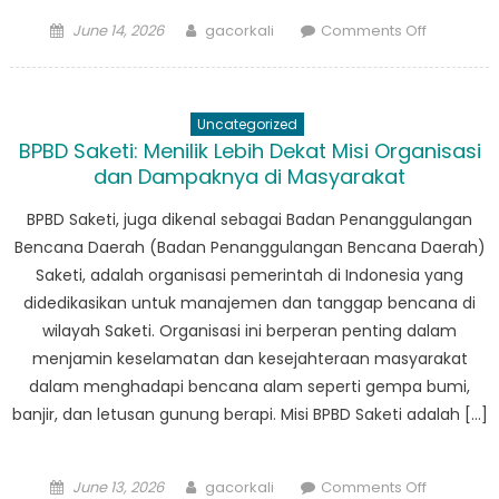
Posted
Author
on
June 14, 2026
gacorkali
Comments Off
on
Dari
Pelatihan
ke
Uncategorized
Aksi:
BPBD Saketi: Menilik Lebih Dekat Misi Organisasi
Di
dan Dampaknya di Masyarakat
Dalam
BPBD Saketi, juga dikenal sebagai Badan Penanggulangan
Pekerjaa
Bencana Daerah (Badan Penanggulangan Bencana Daerah)
BPBD
Saketi, adalah organisasi pemerintah di Indonesia yang
Cibaliung
didedikasikan untuk manajemen dan tanggap bencana di
wilayah Saketi. Organisasi ini berperan penting dalam
menjamin keselamatan dan kesejahteraan masyarakat
dalam menghadapi bencana alam seperti gempa bumi,
banjir, dan letusan gunung berapi. Misi BPBD Saketi adalah […]
Posted
Author
on
June 13, 2026
gacorkali
Comments Off