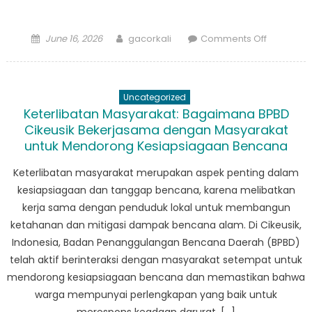
Posted
Author
on
June 16, 2026
gacorkali
Comments Off
on
Dampak
BPBD
Cigeulis:
Uncategorized
Bagaima
Keterlibatan Masyarakat: Bagaimana BPBD
Mereka
Cikeusik Bekerjasama dengan Masyarakat
Membuat
untuk Mendorong Kesiapsiagaan Bencana
Perubaha
di
Keterlibatan masyarakat merupakan aspek penting dalam
Komunita
kesiapsiagaan dan tanggap bencana, karena melibatkan
kerja sama dengan penduduk lokal untuk membangun
ketahanan dan mitigasi dampak bencana alam. Di Cikeusik,
Indonesia, Badan Penanggulangan Bencana Daerah (BPBD)
telah aktif berinteraksi dengan masyarakat setempat untuk
mendorong kesiapsiagaan bencana dan memastikan bahwa
warga mempunyai perlengkapan yang baik untuk