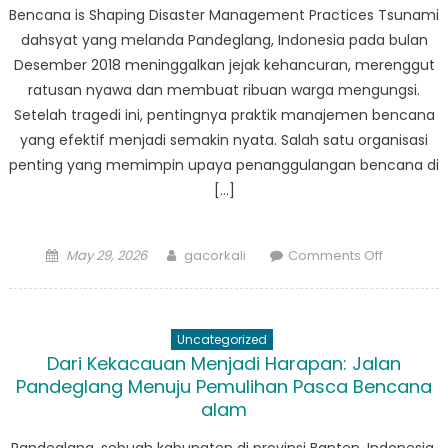
Bencana is Shaping Disaster Management Practices Tsunami
dahsyat yang melanda Pandeglang, Indonesia pada bulan
Desember 2018 meninggalkan jejak kehancuran, merenggut
ratusan nyawa dan membuat ribuan warga mengungsi.
Setelah tragedi ini, pentingnya praktik manajemen bencana
yang efektif menjadi semakin nyata. Salah satu organisasi
penting yang memimpin upaya penanggulangan bencana di
[…]
Posted
Author
on
May 29, 2026
gacorkali
Comments Off
on
Lessons
Learned
from
Uncategorized
Pandegla
Dari Kekacauan Menjadi Harapan: Jalan
How
Pandeglang Menuju Pemulihan Pasca Bencana
Penanggu
alam
Bencana
is