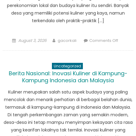
perekonomian lokal dan budaya kuliner itu sendiri. Banyak
desa yang memiliki potensi kuliner yang kaya, namun
terkendala oleh praktik-praktik […]
Posted
Author
on
August 3, 2026
gacorkali
Comments Off
on
Korupsi
dalam
Kuliner:
Uncategorized
Menggal
Berita Nasional: Inovasi Kuliner di Kampung-
Isu
Kampung Indonesia dan Malaysia
di
Desa-
Kuliner merupakan salah satu aspek budaya yang paling
desa
mencolok dan menarik perhatian di berbagai belahan dunia,
termasuk di kampung-kampung di Indonesia dan Malaysia.
Di tengah perkembangan zaman yang semakin modern,
desa-desa ini tetap mampu menyimpan kekayaan cita rasa
yang kearifan lokalnya tak ternilai. Inovasi kuliner yang