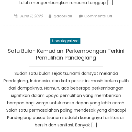
telah mengembangkan rencana tanggap […]
Posted
Author
on
June 11, 2026
gacorkali
Comments Off
on
Dari
Pelatihan
ke
Uncategorized
Aksi:
Bagaima
Satu Bulan Kemudian: Perkembangan Terkini
BPBD
Pemulihan Pandeglang
Labuan
Melaksan
Sudah satu bulan sejak tsunami dahsyat melanda
Rencana
Pandeglang, Indonesia, dan kota pesisir ini masih belum pulih
Tanggap
dari dampaknya. Namun, ada beberapa perkembangan
Bencana
signifikan dalam upaya pemulihan yang memberikan
harapan bagi warga untuk masa depan yang lebih cerah.
Salah satu permasalahan paling mendesak yang dihadapi
Pandeglang pasca tsunami adalah kurangnya fasilitas air
bersih dan sanitasi. Banyak […]