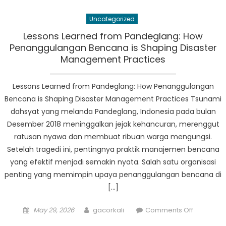
Rencana
Uncategorized
Kesiapsi
Bencana
Lessons Learned from Pandeglang: How
Komprehe
Penanggulangan Bencana is Shaping Disaster
Pandegla
Management Practices
Lessons Learned from Pandeglang: How Penanggulangan
Bencana is Shaping Disaster Management Practices Tsunami
dahsyat yang melanda Pandeglang, Indonesia pada bulan
Desember 2018 meninggalkan jejak kehancuran, merenggut
ratusan nyawa dan membuat ribuan warga mengungsi.
Setelah tragedi ini, pentingnya praktik manajemen bencana
yang efektif menjadi semakin nyata. Salah satu organisasi
penting yang memimpin upaya penanggulangan bencana di
[…]
Posted
Author
on
May 29, 2026
gacorkali
Comments Off
on
Lessons