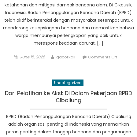
ketahanan dan mitigasi dampak bencana alam. Di Cikeusik,
Indonesia, Badan Penanggulangan Bencana Daerah (BPBD)
telah aktif berinteraksi dengan masyarakat setempat untuk
mendorong kesiapsiagaan bencana dan memastikan bahwa
warga mempunyai perlengkapan yang baik untuk
merespons keadaan darurat. […]
Posted
Author
on
June 15, 2026
gacorkali
Comments Off
on
Keterliba
Masyaraka
Bagaima
Uncategorized
BPBD
Cikeusik
Dari Pelatihan ke Aksi: Di ​​Dalam Pekerjaan BPBD
Bekerjas
Cibaliung
dengan
Masyarak
BPBD (Badan Penanggulangan Bencana Daerah) Cibaliung
untuk
adalah organisasi penting di Indonesia yang memainkan
Mendoro
peran penting dalam tanggap bencana dan pengurangan
Kesiapsi