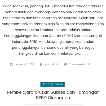
Penangg
Pada saat krisis, penting untuk memiliki tim tanggap darurat
Bencana
yang terlatih dan dilengkapi dengan baik untuk menjamin
keselamatan dan kesejahteraan masyarakat. Salah satu tim
yang memberikan dampak signifikan dalam menyelamatkan
nyawa selama keadaan darurat adalah Badan
Penanggulangan Bencana Daerah (BPBD) Mandalawangi di
Indonesia. BPBD Mandalawangi merupakan badan
penanggulangan bencana daerah yang bertugas
mengkoordinasikan dan melaksanakan […]
Posted
Author
on
June 22, 2026
gacorkali
Comments Off
on
Dari
Pelatihan
ke
Uncategorized
Aksi:
Bagaima
Pembelajaran: Kisah Sukses dan Tantangan
BPBD
BPBD Cimanggu
Mandala