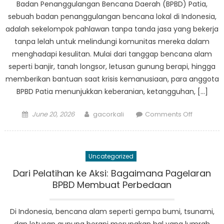
Badan Penanggulangan Bencana Daerah (BPBD) Patia,
sebuah badan penanggulangan bencana lokal di Indonesia,
adalah sekelompok pahlawan tanpa tanda jasa yang bekerja
tanpa lelah untuk melindungi komunitas mereka dalam
menghadapi kesulitan. Mulai dari tanggap bencana alam
seperti banjir, tanah longsor, letusan gunung berapi, hingga
memberikan bantuan saat krisis kemanusiaan, para anggota
BPBD Patia menunjukkan keberanian, ketangguhan, […]
Posted
Author
on
June 20, 2026
gacorkali
Comments Off
on
The
Untold
Stories
Uncategorized
BPBD
Patia:
Dari Pelatihan ke Aksi: Bagaimana Pagelaran
Keberani
BPBD Membuat Perbedaan
Ketanggu
dan
Di Indonesia, bencana alam seperti gempa bumi, tsunami,
Pelayana