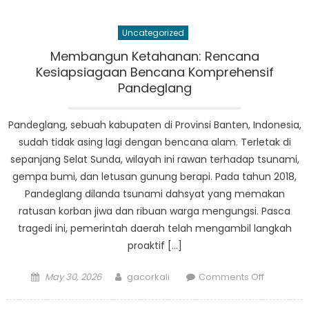
Sistem
Peringata
Uncategorized
Dini
Dalam
Membangun Ketahanan: Rencana
Tanggap
Kesiapsiagaan Bencana Komprehensif
Bencana
Pandeglang
Pandegla
Pandeglang, sebuah kabupaten di Provinsi Banten, Indonesia,
sudah tidak asing lagi dengan bencana alam. Terletak di
sepanjang Selat Sunda, wilayah ini rawan terhadap tsunami,
gempa bumi, dan letusan gunung berapi. Pada tahun 2018,
Pandeglang dilanda tsunami dahsyat yang memakan
ratusan korban jiwa dan ribuan warga mengungsi. Pasca
tragedi ini, pemerintah daerah telah mengambil langkah
proaktif […]
Posted
Author
on
May 30, 2026
gacorkali
Comments Off
on
Membang
Ketahana