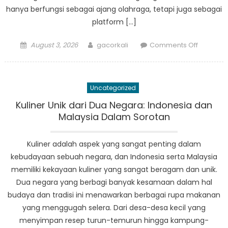
hanya berfungsi sebagai ajang olahraga, tetapi juga sebagai
platform […]
Posted
Author
on
August 3, 2026
gacorkali
Comments Off
on
Liga
Bola
Desa:
Uncategorized
Meningk
Kebersa
Kuliner Unik dari Dua Negara: Indonesia dan
di
Malaysia Dalam Sorotan
Tengah
Korupsi
Kuliner adalah aspek yang sangat penting dalam
kebudayaan sebuah negara, dan Indonesia serta Malaysia
memiliki kekayaan kuliner yang sangat beragam dan unik.
Dua negara yang berbagi banyak kesamaan dalam hal
budaya dan tradisi ini menawarkan berbagai rupa makanan
yang menggugah selera. Dari desa-desa kecil yang
menyimpan resep turun-temurun hingga kampung-