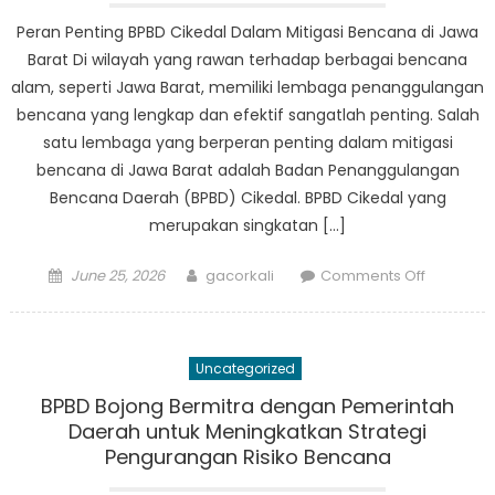
BPBD
Peran Penting BPBD Cikedal Dalam Mitigasi Bencana di Jawa
Koronco
Barat Di wilayah yang rawan terhadap berbagai bencana
alam, seperti Jawa Barat, memiliki lembaga penanggulangan
bencana yang lengkap dan efektif sangatlah penting. Salah
satu lembaga yang berperan penting dalam mitigasi
bencana di Jawa Barat adalah Badan Penanggulangan
Bencana Daerah (BPBD) Cikedal. BPBD Cikedal yang
merupakan singkatan […]
Posted
Author
on
June 25, 2026
gacorkali
Comments Off
on
Peran
Penting
BPBD
Uncategorized
Cikedal
Dalam
BPBD Bojong Bermitra dengan Pemerintah
Mitigasi
Daerah untuk Meningkatkan Strategi
Bencana
Pengurangan Risiko Bencana
di