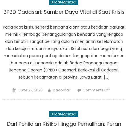
Uncategorized
Memimpi
Kesiapsi
BPBD Cadasari: Sumber Daya Vital di Saat Krisis
dan
Respon
Pada saat krisis, seperti bencana alam atau keadaan darurat,
Bencana
memiliki lembaga penanggulangan bencana yang lengkap
dan terlatih sangat penting dalam menjamin keselamatan
dan kesejahteraan masyarakat. Salah satu lembaga yang
memainkan peran penting dalam tanggap dan manajemen
bencana di Indonesia adalah Badan Penanggulangan
Bencana Daerah (BPBD) Cadasari. Berlokasi di Cadasari,
sebuah kecamatan di provinsi Jawa Barat, […]
Posted
Author
on
June 27, 2026
gacorkali
Comments Off
on
BPBD
Cadasari:
Sumber
Uncategorized
Daya
Vital
Dari Penilaian Risiko Hingga Pemulihan: Peran