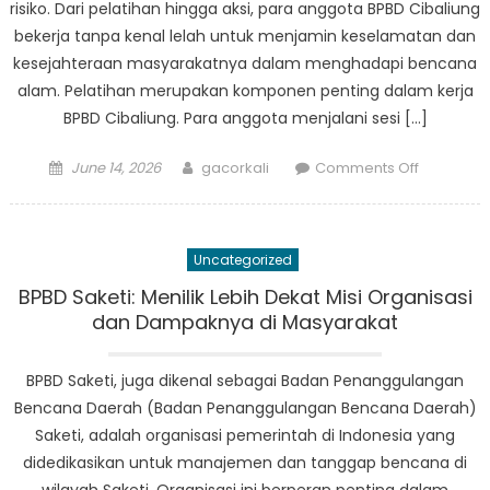
risiko. Dari pelatihan hingga aksi, para anggota BPBD Cibaliung
Bencana
bekerja tanpa kenal lelah untuk menjamin keselamatan dan
kesejahteraan masyarakatnya dalam menghadapi bencana
alam. Pelatihan merupakan komponen penting dalam kerja
BPBD Cibaliung. Para anggota menjalani sesi […]
Posted
Author
on
June 14, 2026
gacorkali
Comments Off
on
Dari
Pelatihan
ke
Uncategorized
Aksi:
Di
BPBD Saketi: Menilik Lebih Dekat Misi Organisasi
dan Dampaknya di Masyarakat
Dalam
Pekerjaa
BPBD Saketi, juga dikenal sebagai Badan Penanggulangan
BPBD
Bencana Daerah (Badan Penanggulangan Bencana Daerah)
Cibaliung
Saketi, adalah organisasi pemerintah di Indonesia yang
didedikasikan untuk manajemen dan tanggap bencana di