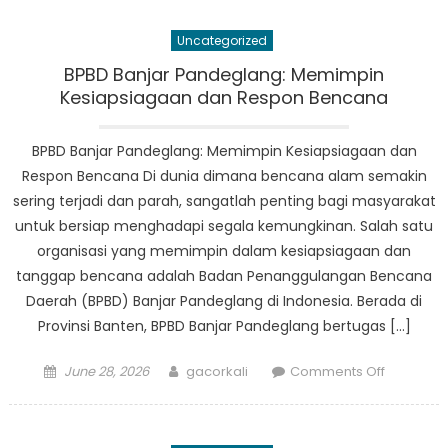
Munjul:
Melihat
Uncategorized
Lebih
Dekat
BPBD Banjar Pandeglang: Memimpin
Strategi
Kesiapsiagaan dan Respon Bencana
Penangg
Bencana
BPBD Banjar Pandeglang: Memimpin Kesiapsiagaan dan
Respon Bencana Di dunia dimana bencana alam semakin
sering terjadi dan parah, sangatlah penting bagi masyarakat
untuk bersiap menghadapi segala kemungkinan. Salah satu
organisasi yang memimpin dalam kesiapsiagaan dan
tanggap bencana adalah Badan Penanggulangan Bencana
Daerah (BPBD) Banjar Pandeglang di Indonesia. Berada di
Provinsi Banten, BPBD Banjar Pandeglang bertugas […]
Posted
Author
on
June 28, 2026
gacorkali
Comments Off
on
BPBD
Banjar
Pandegla