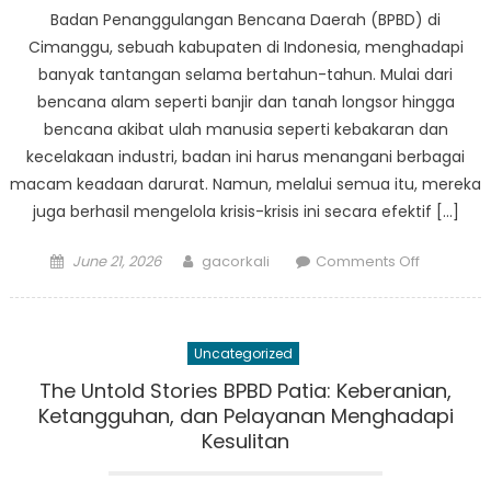
Menyela
Badan Penanggulangan Bencana Daerah (BPBD) di
Nyawa
Cimanggu, sebuah kabupaten di Indonesia, menghadapi
di
banyak tantangan selama bertahun-tahun. Mulai dari
Saat
bencana alam seperti banjir dan tanah longsor hingga
Krisis
bencana akibat ulah manusia seperti kebakaran dan
kecelakaan industri, badan ini harus menangani berbagai
macam keadaan darurat. Namun, melalui semua itu, mereka
juga berhasil mengelola krisis-krisis ini secara efektif […]
Posted
Author
on
June 21, 2026
gacorkali
Comments Off
on
Pembelaj
Kisah
Sukses
Uncategorized
dan
Tantanga
The Untold Stories BPBD Patia: Keberanian,
BPBD
Ketangguhan, dan Pelayanan Menghadapi
Cimangg
Kesulitan