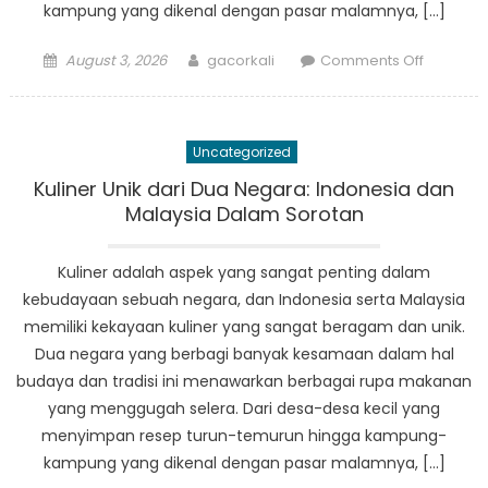
kampung yang dikenal dengan pasar malamnya, […]
Posted
Author
on
August 3, 2026
gacorkali
Comments Off
on
Kuliner
Unik
dari
Uncategorized
Dua
Negara:
Kuliner Unik dari Dua Negara: Indonesia dan
Indonesi
Malaysia Dalam Sorotan
dan
Malaysia
Kuliner adalah aspek yang sangat penting dalam
Dalam
kebudayaan sebuah negara, dan Indonesia serta Malaysia
Sorotan
memiliki kekayaan kuliner yang sangat beragam dan unik.
Dua negara yang berbagi banyak kesamaan dalam hal
budaya dan tradisi ini menawarkan berbagai rupa makanan
yang menggugah selera. Dari desa-desa kecil yang
menyimpan resep turun-temurun hingga kampung-
kampung yang dikenal dengan pasar malamnya, […]