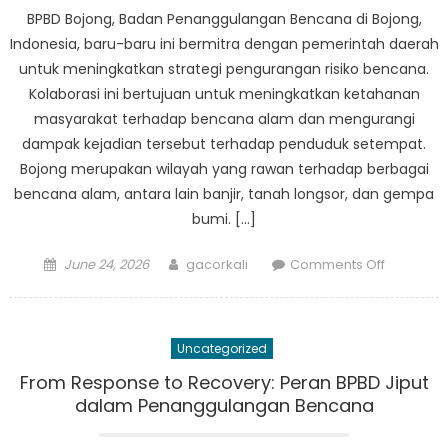
Jawa
BPBD Bojong, Badan Penanggulangan Bencana di Bojong,
Barat
Indonesia, baru-baru ini bermitra dengan pemerintah daerah
untuk meningkatkan strategi pengurangan risiko bencana.
Kolaborasi ini bertujuan untuk meningkatkan ketahanan
masyarakat terhadap bencana alam dan mengurangi
dampak kejadian tersebut terhadap penduduk setempat.
Bojong merupakan wilayah yang rawan terhadap berbagai
bencana alam, antara lain banjir, tanah longsor, dan gempa
bumi. […]
Posted
Author
on
June 24, 2026
gacorkali
Comments Off
on
BPBD
Bojong
Bermitra
Uncategorized
dengan
Pemerint
From Response to Recovery: Peran BPBD Jiput
Daerah
dalam Penanggulangan Bencana
untuk
Meningka