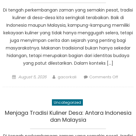
Di tengah perkembangan zaman yang semakin pesat, tradisi
kuliner di desa-desa kita seringkali terabaikan. Baik di
Indonesia maupun Malaysia, kampung-kampung memiliki
kekayaan kuliner yang tidak hanya menggugah selera, tetapi
juga menyimpan cerita dan sejarah yang penting bagi
masyarakatnya. Makanan tradisional bukan hanya sekedar
hidangan, tetapi merupakan bagian dari identitas budaya
yang patut dilestarikan. Dalam konteks […]
Posted
Author
on
August 5, 2026
gacorkali
Comments Off
on
Menjaga
Tradisi
Kuliner
Uncategorized
Desa:
Antara
Menjaga Tradisi Kuliner Desa: Antara Indonesia
Indonesi
dan Malaysia
dan
Malaysia