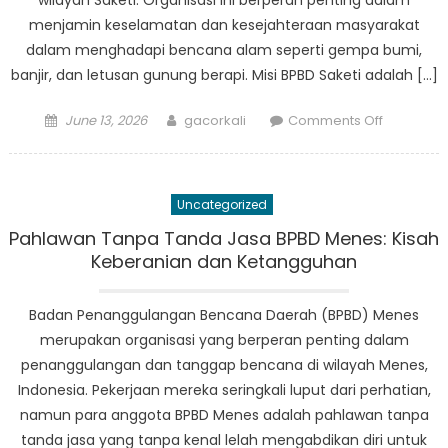
wilayah Saketi. Organisasi ini berperan penting dalam
menjamin keselamatan dan kesejahteraan masyarakat
dalam menghadapi bencana alam seperti gempa bumi,
banjir, dan letusan gunung berapi. Misi BPBD Saketi adalah […]
Posted
Author
on
June 13, 2026
gacorkali
Comments Off
on
BPBD
Saketi:
Menilik
Uncategorized
Lebih
Dekat
Pahlawan Tanpa Tanda Jasa BPBD Menes: Kisah
Misi
Keberanian dan Ketangguhan
Organisas
dan
Badan Penanggulangan Bencana Daerah (BPBD) Menes
Dampakn
merupakan organisasi yang berperan penting dalam
di
penanggulangan dan tanggap bencana di wilayah Menes,
Masyarak
Indonesia. Pekerjaan mereka seringkali luput dari perhatian,
namun para anggota BPBD Menes adalah pahlawan tanpa
tanda jasa yang tanpa kenal lelah mengabdikan diri untuk