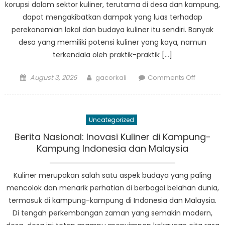
korupsi dalam sektor kuliner, terutama di desa dan kampung,
dapat mengakibatkan dampak yang luas terhadap
perekonomian lokal dan budaya kuliner itu sendiri. Banyak
desa yang memiliki potensi kuliner yang kaya, namun
terkendala oleh praktik-praktik […]
Posted
Author
on
August 3, 2026
gacorkali
Comments Off
on
Korupsi
dalam
Kuliner:
Uncategorized
Menggal
Isu
Berita Nasional: Inovasi Kuliner di Kampung-
di
Kampung Indonesia dan Malaysia
Desa-
desa
Kuliner merupakan salah satu aspek budaya yang paling
mencolok dan menarik perhatian di berbagai belahan dunia,
termasuk di kampung-kampung di Indonesia dan Malaysia.
Di tengah perkembangan zaman yang semakin modern,