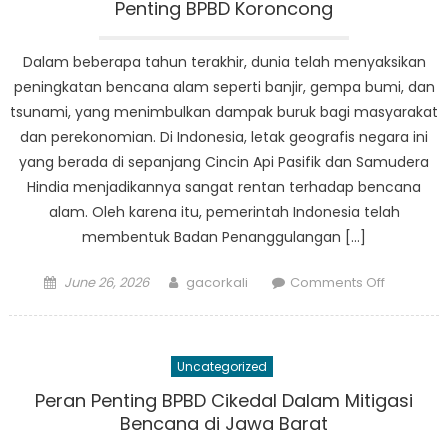
di
Penting BPBD Koroncong
Saat
Krisis
Dalam beberapa tahun terakhir, dunia telah menyaksikan
peningkatan bencana alam seperti banjir, gempa bumi, dan
tsunami, yang menimbulkan dampak buruk bagi masyarakat
dan perekonomian. Di Indonesia, letak geografis negara ini
yang berada di sepanjang Cincin Api Pasifik dan Samudera
Hindia menjadikannya sangat rentan terhadap bencana
alam. Oleh karena itu, pemerintah Indonesia telah
membentuk Badan Penanggulangan […]
Posted
Author
on
June 26, 2026
gacorkali
Comments Off
on
Dari
Penilaian
Risiko
Uncategorized
Hingga
Pemuliha
Peran Penting BPBD Cikedal Dalam Mitigasi
Peran
Bencana di Jawa Barat
Penting