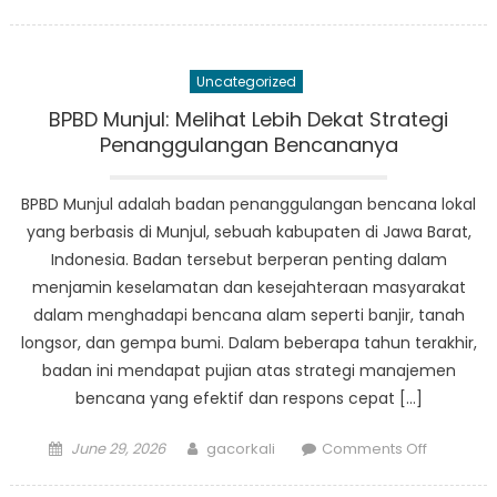
on
Pahlawa
Tanpa
Tanda
Uncategorized
Jasa
BPBD
BPBD Munjul: Melihat Lebih Dekat Strategi
Angsana:
Penanggulangan Bencananya
Kisah
Keberani
BPBD Munjul adalah badan penanggulangan bencana lokal
dan
yang berbasis di Munjul, sebuah kabupaten di Jawa Barat,
Dedikasi
Indonesia. Badan tersebut berperan penting dalam
menjamin keselamatan dan kesejahteraan masyarakat
dalam menghadapi bencana alam seperti banjir, tanah
longsor, dan gempa bumi. Dalam beberapa tahun terakhir,
badan ini mendapat pujian atas strategi manajemen
bencana yang efektif dan respons cepat […]
Posted
Author
on
June 29, 2026
gacorkali
Comments Off
on
BPBD