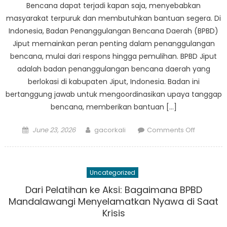
Bencana dapat terjadi kapan saja, menyebabkan
Strategi
masyarakat terpuruk dan membutuhkan bantuan segera. Di
Pengura
Indonesia, Badan Penanggulangan Bencana Daerah (BPBD)
Risiko
Jiput memainkan peran penting dalam penanggulangan
Bencana
bencana, mulai dari respons hingga pemulihan. BPBD Jiput
adalah badan penanggulangan bencana daerah yang
berlokasi di kabupaten Jiput, Indonesia. Badan ini
bertanggung jawab untuk mengoordinasikan upaya tanggap
bencana, memberikan bantuan […]
Posted
Author
on
June 23, 2026
gacorkali
Comments Off
on
From
Respons
to
Uncategorized
Recovery
Peran
Dari Pelatihan ke Aksi: Bagaimana BPBD
BPBD
Mandalawangi Menyelamatkan Nyawa di Saat
Jiput
Krisis
dalam