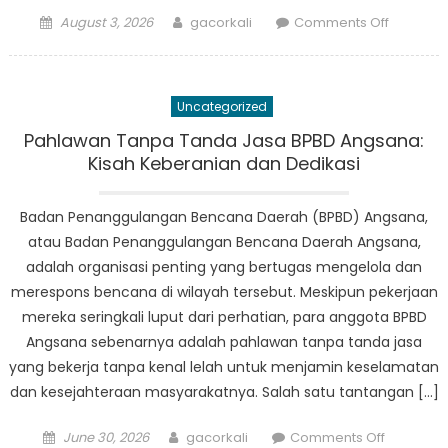
Posted
Author
on
August 3, 2026
gacorkali
Comments Off
on
Kuliner
Unik
dari
Uncategorized
Dua
Negara:
Pahlawan Tanpa Tanda Jasa BPBD Angsana:
Indonesi
Kisah Keberanian dan Dedikasi
dan
Malaysia
Badan Penanggulangan Bencana Daerah (BPBD) Angsana,
Dalam
atau Badan Penanggulangan Bencana Daerah Angsana,
Sorotan
adalah organisasi penting yang bertugas mengelola dan
merespons bencana di wilayah tersebut. Meskipun pekerjaan
mereka seringkali luput dari perhatian, para anggota BPBD
Angsana sebenarnya adalah pahlawan tanpa tanda jasa
yang bekerja tanpa kenal lelah untuk menjamin keselamatan
dan kesejahteraan masyarakatnya. Salah satu tantangan […]
Posted
Author
on
June 30, 2026
gacorkali
Comments Off