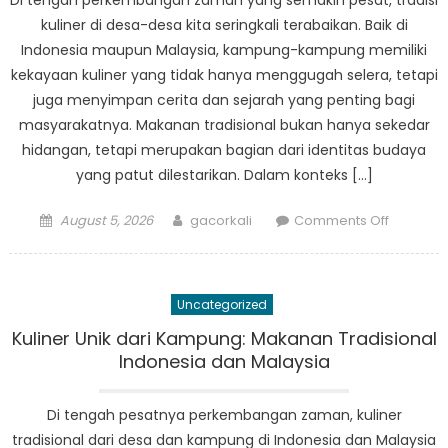
Di tengah perkembangan zaman yang semakin pesat, tradisi
kuliner di desa-desa kita seringkali terabaikan. Baik di
Indonesia maupun Malaysia, kampung-kampung memiliki
kekayaan kuliner yang tidak hanya menggugah selera, tetapi
juga menyimpan cerita dan sejarah yang penting bagi
masyarakatnya. Makanan tradisional bukan hanya sekedar
hidangan, tetapi merupakan bagian dari identitas budaya
yang patut dilestarikan. Dalam konteks […]
Posted
Author
on
August 5, 2026
gacorkali
Comments Off
on
Menjaga
Tradisi
Kuliner
Uncategorized
Desa:
Antara
Kuliner Unik dari Kampung: Makanan Tradisional
Indonesi
Indonesia dan Malaysia
dan
Malaysia
Di tengah pesatnya perkembangan zaman, kuliner
tradisional dari desa dan kampung di Indonesia dan Malaysia