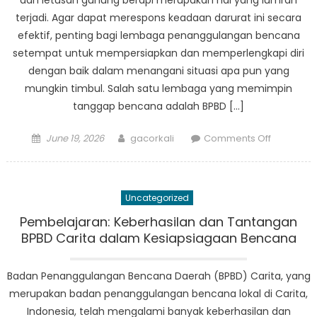
dan letusan gunung berapi merupakan hal yang lumrah
Menghad
terjadi. Agar dapat merespons keadaan darurat ini secara
Kesulitan
efektif, penting bagi lembaga penanggulangan bencana
setempat untuk mempersiapkan dan memperlengkapi diri
dengan baik dalam menangani situasi apa pun yang
mungkin timbul. Salah satu lembaga yang memimpin
tanggap bencana adalah BPBD […]
Posted
Author
on
June 19, 2026
gacorkali
Comments Off
on
Dari
Pelatihan
ke
Uncategorized
Aksi:
Bagaima
Pembelajaran: Keberhasilan dan Tantangan
Pagelara
BPBD Carita dalam Kesiapsiagaan Bencana
BPBD
Membuat
Badan Penanggulangan Bencana Daerah (BPBD) Carita, yang
Perbeda
merupakan badan penanggulangan bencana lokal di Carita,
Indonesia, telah mengalami banyak keberhasilan dan