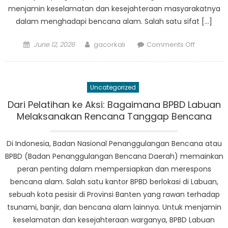
menjamin keselamatan dan kesejahteraan masyarakatnya
dalam menghadapi bencana alam. Salah satu sifat […]
Posted
Author
on
June 12, 2026
gacorkali
Comments Off
on
Pahlawan
Tanpa
Tanda
Uncategorized
Jasa
BPBD
Dari Pelatihan ke Aksi: Bagaimana BPBD Labuan
Menes:
Melaksanakan Rencana Tanggap Bencana
Kisah
Keberani
Di Indonesia, Badan Nasional Penanggulangan Bencana atau
dan
BPBD (Badan Penanggulangan Bencana Daerah) memainkan
Ketanggu
peran penting dalam mempersiapkan dan merespons
bencana alam. Salah satu kantor BPBD berlokasi di Labuan,
sebuah kota pesisir di Provinsi Banten yang rawan terhadap
tsunami, banjir, dan bencana alam lainnya. Untuk menjamin
keselamatan dan kesejahteraan warganya, BPBD Labuan