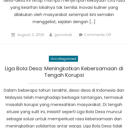
desa-desa ini tetap mampu menyimpan kekayaan cita rasa
yang kearifan lokalnya tak ternilai. Inovasi kuliner yang
dilakukan oleh masyarakat setempat kini semakin
menggeliat, sejalan dengan […]
Posted
Author
on
August 3, 2026
gacorkali
Comments Off
on
Berita
Nasional:
Inovasi
Uncategorized
Kuliner
di
Liga Bola Desa: Meningkatkan Kebersamaan di
Kampun
Tengah Korupsi
Kampun
Indonesi
Dalam beberapa tahun terakhir, desa-desa di Indonesia dan
dan
Malaysia telah menghadapi berbagai tantangan, termasuk
Malaysia
masalah korupsi yang meresahkan masyarakat. Di tengah
situasi yang sulit ini, inisiatif seperti Liga Bola Desa muncul
sebagai solusi untuk memperkuat rasa kebersamaan dan
meningkatkan solidaritas antar warga. Liga Bola Desa tidak