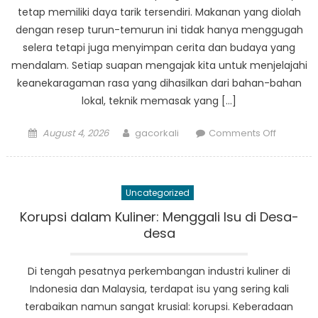
tetap memiliki daya tarik tersendiri. Makanan yang diolah
dengan resep turun-temurun ini tidak hanya menggugah
selera tetapi juga menyimpan cerita dan budaya yang
mendalam. Setiap suapan mengajak kita untuk menjelajahi
keanekaragaman rasa yang dihasilkan dari bahan-bahan
lokal, teknik memasak yang […]
Posted
Author
on
August 4, 2026
gacorkali
Comments Off
on
Kuliner
Unik
dari
Uncategorized
Kampung
Makana
Korupsi dalam Kuliner: Menggali Isu di Desa-
Tradision
desa
Indonesi
dan
Di tengah pesatnya perkembangan industri kuliner di
Malaysia
Indonesia dan Malaysia, terdapat isu yang sering kali
terabaikan namun sangat krusial: korupsi. Keberadaan