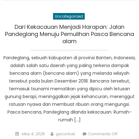
Learned
from
Uncategorized
Pandegla
How
Dari Kekacauan Menjadi Harapan: Jalan
Penanggu
Pandeglang Menuju Pemulihan Pasca Bencana
Bencana
alam
is
Shaping
Pandeglang, sebuah kabupaten di provinsi Banten, Indonesia,
Disaster
adalah salah satu daerah yang paling terkena dampak
Managem
bencana alam (bencana alam) yang melanda wilayah
Practices
tersebut pada bulan Desember 2018. Bencana tersebut,
termasuk tsunami mematikan yang dipicu oleh letusan
gunung berapi, meninggalkan jejak kehancuran, merenggut
ratusan nyawa dan membuat ribuan orang mengungsi.
Pasca bencana, Pandeglang dilanda kekacauan. Rumah-
rumah […]
Posted
Author
on
May 4, 2026
gacorkali
Comments Off