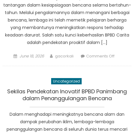
tantangan dalam kesiapsiagaan bencana selama bertahun-
tahun. Melalui pengalamannya dalam menangani berbagai
bencana, lembaga ini telah memetik pelajaran berharga
yang membantunya meningkatkan respons terhadap
keadaan darurat. Salah satu kunci keberhasilan BPBD Carita
adalah pendekatan proaktif dalam […]
Posted
Author
on
June 18, 2026
gacorkali
Comments Off
on
Pembelaj
Keberhasi
dan
Uncategorized
Tantanga
BPBD
Sekilas Pendekatan Inovatif BPBD Panimbang
Carita
dalam Penanggulangan Bencana
dalam
Kesiapsi
Dalam menghadapi meningkatnya bencana alam dan
Bencana
dampak perubahan iklim, lembaga-lembaga
penanggulangan bencana di seluruh dunia terus mencari