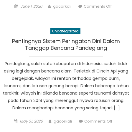
Posted
Author
on
June 1, 2026
gacorkali
Comments Off
on
Satu
Bulan
Kemudian:
Uncategorized
Perkemba
Terkini
Pentingnya Sistem Peringatan Dini Dalam
Pemulihan
Tanggap Bencana Pandeglang
Pandegla
Pandeglang, salah satu kabupaten di Indonesia, sudah tidak
asing lagi dengan bencana alam. Terletak di Cincin Api yang
bergejolak, wilayah ini rentan terhadap gempa bumi,
tsunami, dan letusan gunung berapi. Dalam beberapa tahun
terakhir, wilayah ini dilanda bencana seperti tsunami dahsyat
pada tahun 2018 yang merenggut nyawa ratusan orang.
Dalam menghadapi bencana yang sering terjadi […]
Posted
Author
on
May 31, 2026
gacorkali
Comments Off
on
Pentingny