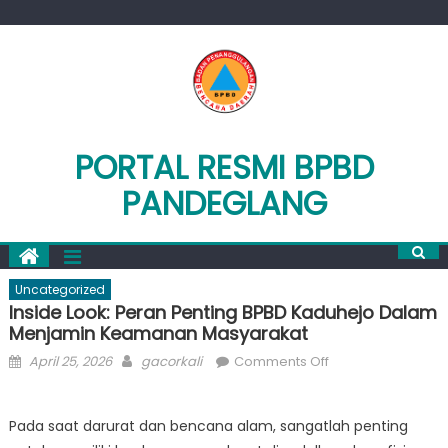
Skip
to
content
PORTAL RESMI BPBD
PANDEGLANG
Uncategorized
Inside Look: Peran Penting BPBD Kaduhejo Dalam
Menjamin Keamanan Masyarakat
Posted
Author
on
April 25, 2026
gacorkali
Comments Off
on
Inside
Look:
Pada saat darurat dan bencana alam, sangatlah penting
Peran