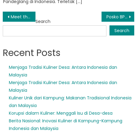
Pandeglang di Indonesia. Terletak […]
Post
Meet the Team: Inside the Work of BPBD Sukaresmi Pandeglang
Posko BPBD Pandeglang: Suar Harapan di Saat Bencana
Search
navigation
Search
Recent Posts
Menjaga Tradisi Kuliner Desa: Antara Indonesia dan
Malaysia
Menjaga Tradisi Kuliner Desa: Antara Indonesia dan
Malaysia
Kuliner Unik dari Kampung: Makanan Tradisional Indonesia
dan Malaysia
Korupsi dalam Kuliner: Menggali Isu di Desa-desa
Berita Nasional: Inovasi Kuliner di Kampung-Kampung
Indonesia dan Malaysia