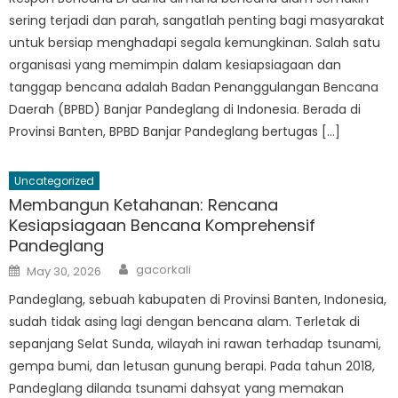
sering terjadi dan parah, sangatlah penting bagi masyarakat
untuk bersiap menghadapi segala kemungkinan. Salah satu
organisasi yang memimpin dalam kesiapsiagaan dan
tanggap bencana adalah Badan Penanggulangan Bencana
Daerah (BPBD) Banjar Pandeglang di Indonesia. Berada di
Provinsi Banten, BPBD Banjar Pandeglang bertugas […]
Uncategorized
Membangun Ketahanan: Rencana
Kesiapsiagaan Bencana Komprehensif
Pandeglang
Author
Posted
gacorkali
May 30, 2026
on
Pandeglang, sebuah kabupaten di Provinsi Banten, Indonesia,
sudah tidak asing lagi dengan bencana alam. Terletak di
sepanjang Selat Sunda, wilayah ini rawan terhadap tsunami,
gempa bumi, dan letusan gunung berapi. Pada tahun 2018,
Pandeglang dilanda tsunami dahsyat yang memakan