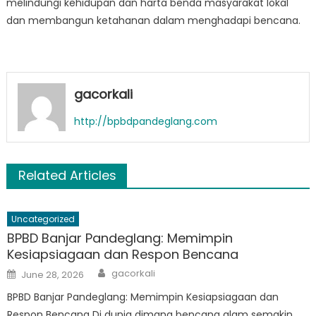
melindungi kehidupan dan harta benda masyarakat lokal
dan membangun ketahanan dalam menghadapi bencana.
gacorkali
http://bpbdpandeglang.com
Related Articles
Uncategorized
BPBD Banjar Pandeglang: Memimpin
Kesiapsiagaan dan Respon Bencana
Author
Posted
gacorkali
June 28, 2026
on
BPBD Banjar Pandeglang: Memimpin Kesiapsiagaan dan
Respon Bencana Di dunia dimana bencana alam semakin