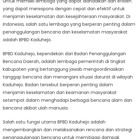
untuk memiliki lembaga yang dapat diandalkan dan efisien
Penting
BPBD
yang dapat merespons dengan cepat dan efektif untuk
Kaduhejo
menjamin keselamatan dan kesejahteraan masyarakat. Di
Dalam
Indonesia, salah satu lembaga yang berperan penting dalam
Menjamin
penanggulangan bencana dan keselamatan masyarakat
Keamanan
adalah BPBD Kaduhejo.
Masyarakat
BPBD Kaduhejo, kependekan dari Badan Penanggulangan
Bencana Daerah, adalah lembaga pemerintah di tingkat
kabupaten yang bertanggung jawab mengoordinasikan
tanggap bencana dan menangani situasi darurat di wilayah
Kaduhejo. Badan tersebut berperan penting dalam
menjamin keselamatan dan keamanan masyarakat
setempat dalam menghadapi berbagai bencana alam dan
bencana akibat ulah manusia.
Salah satu fungsi utama BPBD Kaduhejo adalah
mengembangkan dan melaksanakan rencana dan strategi
penanggulangan bencana untuk memitigasi dampak