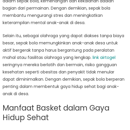
dalam sepak bola, kemenangan dan kekalahan adalah
bagian dari permainan. Dengan demikian, sepak bola
membantu mengurangi stres dan meningkatkan
keterampilan mental anak-anak di desa.
Selain itu, sebagai olahraga yang dapat diakses tanpa biaya
besar, sepak bola memungkinkan anak-anak desa untuk
aktif bergerak tanpa harus bergantung pada peralatan
mahal atau fasilitas olahraga yang lengkap.
link airtogel
seringnya mereka berlatih dan bermain, risiko gangguan
kesehatan seperti obesitas dan penyakit tidak menular
dapat diminimalkan. Dengan demikian, sepak bola berperan
penting dalam membentuk gaya hidup sehat bagi anak-
anak di desa.
Manfaat Basket dalam Gaya
Hidup Sehat