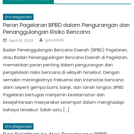
Uncategorized
Peran Pagelaran BPBD dalam Pengurangan dan
Penanggulangan Risiko Bencana
Author
Posted
gacorkali
April 10, 2026
on
Badan Penanggulangan Bencana Daerah (BPBD) Pagelaran,
atau Badan Penanggulangan Bencana Daerah di Pagelaran,
memainkan peran penting dalam pengurangan dan
pengelolaan risiko bencana di wilayah tersebut. Dengan
semakin meningkatnya frekuensi dan intensitas bencana
alam seperti gempa bumi, banjir, dan tanah longsor, BPBD
Pagelaran bertugas menjamin keselamatan dan
kesejahteraan masyarakat setempat dalam menghadapi
bahaya tersebut. Salah satu […]
Uncategorized