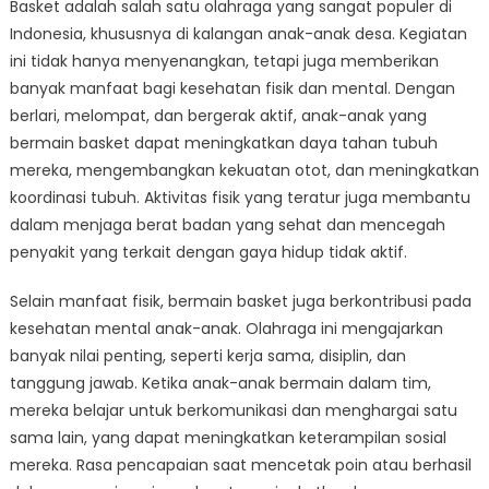
Basket adalah salah satu olahraga yang sangat populer di
Indonesia, khususnya di kalangan anak-anak desa. Kegiatan
ini tidak hanya menyenangkan, tetapi juga memberikan
banyak manfaat bagi kesehatan fisik dan mental. Dengan
berlari, melompat, dan bergerak aktif, anak-anak yang
bermain basket dapat meningkatkan daya tahan tubuh
mereka, mengembangkan kekuatan otot, dan meningkatkan
koordinasi tubuh. Aktivitas fisik yang teratur juga membantu
dalam menjaga berat badan yang sehat dan mencegah
penyakit yang terkait dengan gaya hidup tidak aktif.
Selain manfaat fisik, bermain basket juga berkontribusi pada
kesehatan mental anak-anak. Olahraga ini mengajarkan
banyak nilai penting, seperti kerja sama, disiplin, dan
tanggung jawab. Ketika anak-anak bermain dalam tim,
mereka belajar untuk berkomunikasi dan menghargai satu
sama lain, yang dapat meningkatkan keterampilan sosial
mereka. Rasa pencapaian saat mencetak poin atau berhasil