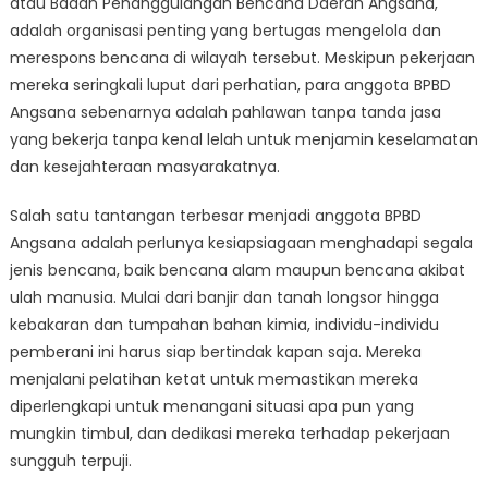
atau Badan Penanggulangan Bencana Daerah Angsana,
Jasa
BPBD
adalah organisasi penting yang bertugas mengelola dan
Angsana:
merespons bencana di wilayah tersebut. Meskipun pekerjaan
Kisah
mereka seringkali luput dari perhatian, para anggota BPBD
Keberanian
Angsana sebenarnya adalah pahlawan tanpa tanda jasa
dan
yang bekerja tanpa kenal lelah untuk menjamin keselamatan
Dedikasi
dan kesejahteraan masyarakatnya.
Salah satu tantangan terbesar menjadi anggota BPBD
Angsana adalah perlunya kesiapsiagaan menghadapi segala
jenis bencana, baik bencana alam maupun bencana akibat
ulah manusia. Mulai dari banjir dan tanah longsor hingga
kebakaran dan tumpahan bahan kimia, individu-individu
pemberani ini harus siap bertindak kapan saja. Mereka
menjalani pelatihan ketat untuk memastikan mereka
diperlengkapi untuk menangani situasi apa pun yang
mungkin timbul, dan dedikasi mereka terhadap pekerjaan
sungguh terpuji.