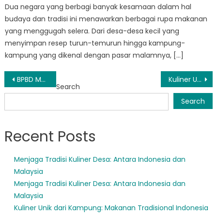
Dua negara yang berbagi banyak kesamaan dalam hal
budaya dan tradisi ini menawarkan berbagai rupa makanan
yang menggugah selera. Dari desa-desa kecil yang
menyimpan resep turun-temurun hingga kampung-
kampung yang dikenal dengan pasar malamnya, […]
Post
BPBD Munjul: Melihat Lebih Dekat Strategi Penanggulangan Bencananya
Kuliner Unik dari Dua Negara: Indonesia dan Malaysia Dalam Sorotan
Search
navigation
Search
Recent Posts
Menjaga Tradisi Kuliner Desa: Antara Indonesia dan
Malaysia
Menjaga Tradisi Kuliner Desa: Antara Indonesia dan
Malaysia
Kuliner Unik dari Kampung: Makanan Tradisional Indonesia