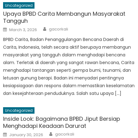
Uncategorized
Upaya BPBD Carita Membangun Masyarakat
Tangguh
Author
Posted
gacorkali
March 3, 2026
on
BPBD Carita, Badan Penanggulangan Bencana Daerah di
Carita, Indonesia, telah secara aktif berupaya membangun
masyarakat yang tangguh dalam menghadapi bencana
alam. Terletak di daerah yang sangat rawan bencana, Carita
menghadapi tantangan seperti gempa bumi, tsunami, dan
letusan gunung berapi. Badan ini menyadari pentingnya
kesiapsiagaan dan respons dalam memastikan keselamatan
dan kesejahteraan penduduknya. Salah satu upaya […]
Uncategorized
Inside Look: Bagaimana BPBD Jiput Bersiap
Menghadapi Keadaan Darurat
Author
Posted
gacorkali
January 30, 2026
on