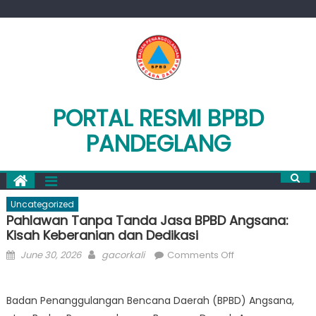
Skip
to
content
PORTAL RESMI BPBD
PANDEGLANG
Uncategorized
Pahlawan Tanpa Tanda Jasa BPBD Angsana:
Kisah Keberanian dan Dedikasi
Posted
Author
on
June 30, 2026
gacorkali
Comments Off
on
Pahlawan
Tanpa
Badan Penanggulangan Bencana Daerah (BPBD) Angsana,
Tanda