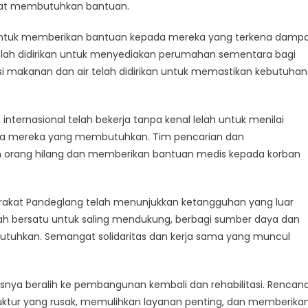
deglang
gat membutuhkan bantuan.
ang
 untuk memberikan bantuan kepada mereka yang terkena damp
angsung
lah didirikan untuk menyediakan perumahan sementara bagi
si makanan dan air telah didirikan untuk memastikan kebutuhan
nternasional telah bekerja tanpa kenal lelah untuk menilai
da mereka yang membutuhkan. Tim pencarian dan
 orang hilang dan memberikan bantuan medis kepada korban
arakat Pandeglang telah menunjukkan ketangguhan yang luar
ah bersatu untuk saling mendukung, berbagi sumber daya dan
hkan. Semangat solidaritas dan kerja sama yang muncul
usnya beralih ke pembangunan kembali dan rehabilitasi. Rencan
ktur yang rusak, memulihkan layanan penting, dan memberika