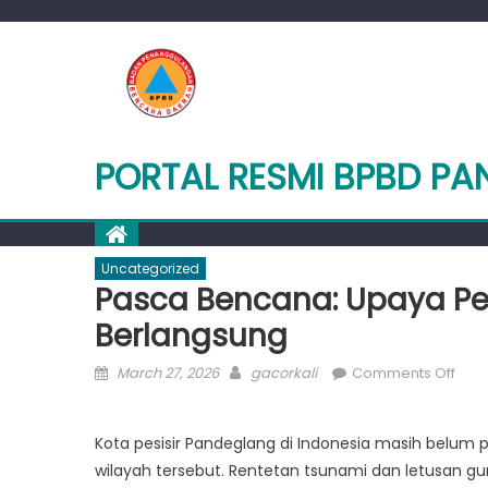
Skip
to
content
PORTAL RESMI BPBD P
Uncategorized
Pasca Bencana: Upaya P
Berlangsung
Posted
Author
on
March 27, 2026
gacorkali
Comments Off
on
Pas
Benc
Kota pesisir Pandeglang di Indonesia masih belum
Upa
wilayah tersebut. Rentetan tsunami dan letusan g
Pemu