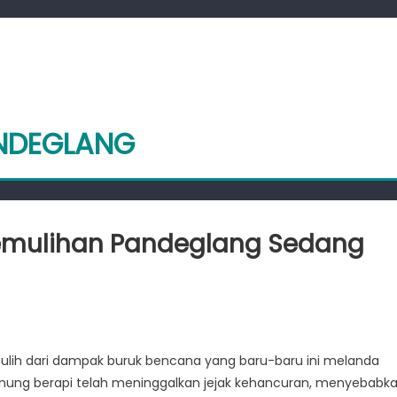
ANDEGLANG
emulihan Pandeglang Sedang
ca
ana:
 pulih dari dampak buruk bencana yang baru-baru ini melanda
ya
unung berapi telah meninggalkan jejak kehancuran, menyebabk
lihan