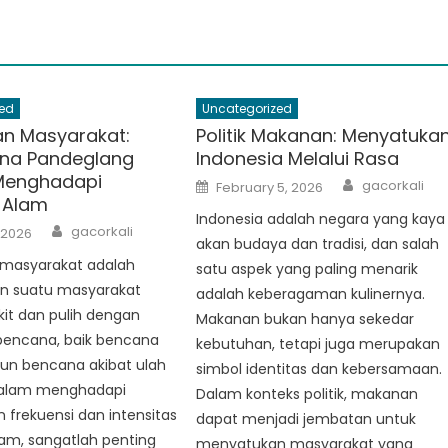
ed
Uncategorized
n Masyarakat:
Politik Makanan: Menyatuka
na Pandeglang
Indonesia Melalui Rasa
Menghadapi
Author
Posted
gacorkali
February 5, 2026
on
 Alam
Indonesia adalah negara yang kaya
Author
gacorkali
 2026
akan budaya dan tradisi, dan salah
masyarakat adalah
satu aspek yang paling menarik
 suatu masyarakat
adalah keberagaman kulinernya.
it dan pulih dengan
Makanan bukan hanya sekedar
 bencana, baik bencana
kebutuhan, tetapi juga merupakan
n bencana akibat ulah
simbol identitas dan kebersamaan.
Dalam menghadapi
Dalam konteks politik, makanan
 frekuensi dan intensitas
dapat menjadi jembatan untuk
am, sangatlah penting
menyatukan masyarakat yang