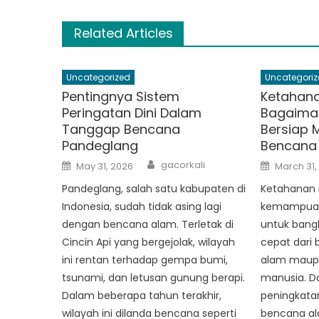
Related Articles
Uncategorized
Uncategoriz
Pentingnya Sistem
Ketahana
Peringatan Dini Dalam
Bagaima
Tanggap Bencana
Bersiap 
Pandeglang
Bencana
Author
Posted
Posted
gacorkali
May 31, 2026
March 31,
on
on
Pandeglang, salah satu kabupaten di
Ketahanan 
Indonesia, sudah tidak asing lagi
kemampuan
dengan bencana alam. Terletak di
untuk bangk
Cincin Api yang bergejolak, wilayah
cepat dari
ini rentan terhadap gempa bumi,
alam maupu
tsunami, dan letusan gunung berapi.
manusia. 
Dalam beberapa tahun terakhir,
peningkatan
wilayah ini dilanda bencana seperti
bencana al