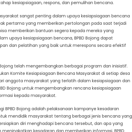
ahap kesiapsiagaan, respons, dan pemulihan bencana.
g
asyarakat sangat penting dalam upaya kesiapsiagaan bencana
ak pertama yang memberikan pertolongan pada saat terjadi
 bisa memberikan bantuan segera kepada mereka yang
na
am upaya kesiapsiagaan bencana, BPBD Bojong dapat
 dan pelatihan yang baik untuk merespons secara efektif
 Bojong telah mengembangkan berbagai program dan inisiatif.
ukan Komite Kesiapsiagaan Bencana Masyarakat di setiap desa
 dari anggota masyarakat yang terlatih dalam kesiapsiagaan dan
PBD Bojong untuk mengembangkan rencana kesiapsiagaan
ormasi kepada masyarakat.
bagi BPBD Bojong adalah pelaksanaan kampanye kesadaran
tuk mendidik masyarakat tentang berbagai jenis bencana yang
rsiapkan diri menghadapi bencana tersebut, dan apa yang
ngan meningkatkan kesadaran dan memberikan informasi, BPBD