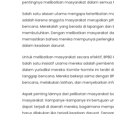
BPBD
pentingnya melibatkan masyarakat dalam semua t
Bojon
Salah satu alasan utama mengapa keterlibatan m
dalam
Upaya
adalah karena anggota masyarakat merupakan pih
Siaga
bencana. Merekalah yang berada di lapangan dan
Benca
membutuhkan. Dengan melibatkan masyarakat dal
memastikan bahwa mereka mempunyai perlengkapan
dalam keadaan darurat.
Untuk melibatkan masyarakat secara efektif, BPBD
Salah satu inisiatif utama mereka adalah pembent
dalam yurisdiksi mereka. Komite-komite ini terdiri
tanggap bencana. Mereka bekerja sama dengan B
bencana, melakukan latihan, dan menyebarkan inf
Aspek penting lainnya dari pelibatan masyarakat 
masyarakat. Kampanye-kampanye ini bertujuan un
dapat terjadi di daerah mereka, bagaimana mempe
harus dilakukan jika terjadi keadaan darurat. De