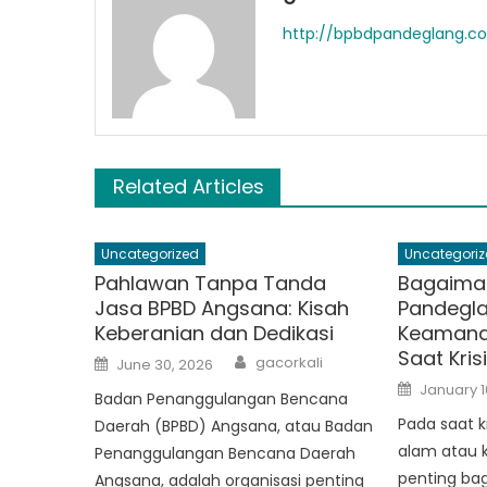
http://bpbdpandeglang.c
Related Articles
Uncategorized
Uncategoriz
Pahlawan Tanpa Tanda
Bagaima
Jasa BPBD Angsana: Kisah
Pandegl
Keberanian dan Dedikasi
Keamana
Saat Kris
Author
Posted
gacorkali
June 30, 2026
on
Posted
January 1
Badan Penanggulangan Bencana
on
Pada saat k
Daerah (BPBD) Angsana, atau Badan
alam atau 
Penanggulangan Bencana Daerah
penting ba
Angsana, adalah organisasi penting