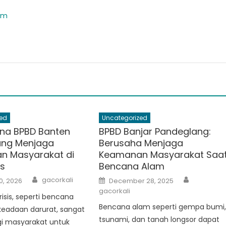
om
ed
Uncategorized
na BPBD Banten
BPBD Banjar Pandeglang:
ang Menjaga
Berusaha Menjaga
n Masyarakat di
Keamanan Masyarakat Saa
is
Bencana Alam
Author
Author
Posted
gacorkali
0, 2026
December 28, 2025
on
gacorkali
risis, seperti bencana
Bencana alam seperti gempa bumi
keadaan darurat, sangat
tsunami, dan tanah longsor dapat
gi masyarakat untuk