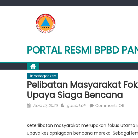
Skip
to
content
PORTAL RESMI BPBD P
Uncategorized
Pelibatan Masyarakat Fo
Upaya Siaga Bencana
Posted
Author
on
April 15, 2026
gacorkali
Comments Off
on
Peliba
Masya
Keterlibatan masyarakat merupakan fokus utama
Fokus
upaya kesiapsiagaan bencana mereka. Sebagai l
Utama