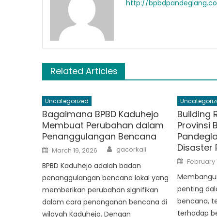
http://bpbdpandeglang.c
Related Articles
Uncategorized
Uncategoriz
Bagaimana BPBD Kaduhejo
Building 
Membuat Perubahan dalam
Provinsi 
Penanggulangan Bencana
Pandeglan
Disaster 
Author
Posted
gacorkali
March 19, 2026
on
Posted
February 
BPBD Kaduhejo adalah badan
on
Membangun
penanggulangan bencana lokal yang
penting da
memberikan perubahan signifikan
bencana, t
dalam cara penanganan bencana di
terhadap b
wilayah Kaduhejo. Dengan