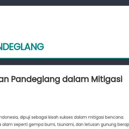
ANDEGLANG
lan Pandeglang dalam Mitigasi
belajaran:
rhasilan
ndonesia, dipuji sebagai kisah sukses dalam mitigasi bencana.
deglang
alam seperti gempa bumi, tsunami, dan letusan gunung berap
am