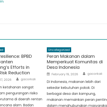
om
ed
Uncategorized
Resilience: BPBD
Peran Makanan dalam
Banten
Memperkuat Komunitas di
g’s Efforts in
Desa Indonesia
Risk Reduction
Author
Posted
gacorkali
February 19, 2026
on
Author
gacorkali
17, 2026
Di Indonesia, makanan lebih dari
 ketahanan sangat
sekedar kebutuhan pokok. Di
lam pengurangan risiko
berbagai desa dan kampung,
erutama di daerah rentan
makanan memainkan peran pentin
encana alam. Badan
dalam menghubungkan masyaraka