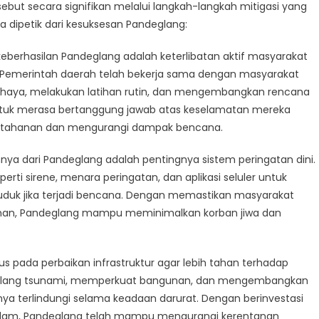
gasi
ebut secara signifikan melalui langkah-langkah mitigasi yang
cana
sa dipetik dari kesuksesan Pandeglang:
i keberhasilan Pandeglang adalah keterlibatan aktif masyarakat
 Pemerintah daerah telah bekerja sama dengan masyarakat
ahaya, melakukan latihan rutin, dan mengembangkan rencana
uk merasa bertanggung jawab atas keselamatan mereka
ketahanan dan mengurangi dampak bencana.
innya dari Pandeglang adalah pentingnya sistem peringatan dini.
perti sirene, menara peringatan, dan aplikasi seluler untuk
duk jika terjadi bencana. Dengan memastikan masyarakat
man, Pandeglang mampu meminimalkan korban jiwa dan
us pada perbaikan infrastruktur agar lebih tahan terhadap
alang tsunami, memperkuat bangunan, dan mengembangkan
a terlindungi selama keadaan darurat. Dengan berinvestasi
 alam, Pandeglang telah mampu mengurangi kerentanan