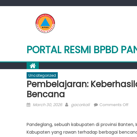
Skip
to
content
PORTAL RESMI BPBD P
Uncategorized
Pembelajaran: Keberhasi
Bencana
Posted
Author
on
March 30, 2026
gacorkali
Comments Off
on
Pem
Kebe
Pandeglang, sebuah kabupaten di provinsi Banten, I
Pan
Kabupaten yang rawan terhadap berbagai bencana 
dal