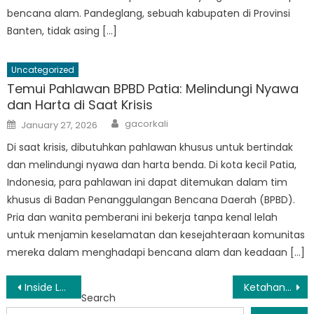
bencana alam. Pandeglang, sebuah kabupaten di Provinsi
Banten, tidak asing […]
Uncategorized
Temui Pahlawan BPBD Patia: Melindungi Nyawa
dan Harta di Saat Krisis
Author
Posted
gacorkali
January 27, 2026
on
Di saat krisis, dibutuhkan pahlawan khusus untuk bertindak
dan melindungi nyawa dan harta benda. Di kota kecil Patia,
Indonesia, para pahlawan ini dapat ditemukan dalam tim
khusus di Badan Penanggulangan Bencana Daerah (BPBD).
Pria dan wanita pemberani ini bekerja tanpa kenal lelah
untuk menjamin keselamatan dan kesejahteraan komunitas
mereka dalam menghadapi bencana alam dan keadaan […]
Post
Inside Look: Operasional dan Dampak Posko BPBD Pandeglang
Ketahanan Masyarakat: Bagaimana BPBD Pandeglang Berdayakan Masyarakat Siaga Menghadapi Bencana
Search