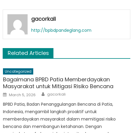
gacorkali
http://bpbdpandeglang.com
Related Articles
Uncategorized
Bagaimana BPBD Patia Memberdayakan
Masyarakat untuk Mitigasi Risiko Bencana
Author
Posted
gacorkali
March 5, 2026
on
BPBD Patia, Badan Penanggulangan Bencana di Patia,
Indonesia, mengambil langkah proaktif untuk
memberdayakan masyarakat dalam memitigasi risiko
bencana dan membangun ketahanan. Dengan