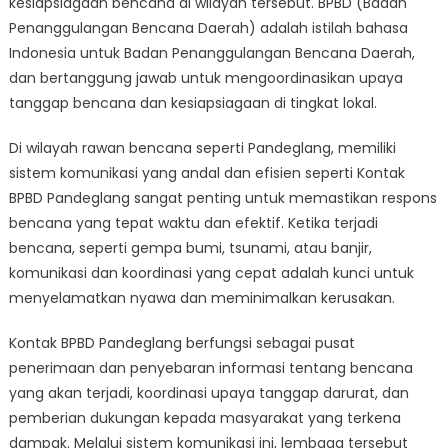
kesiapsiagaan bencana di wilayah tersebut. BPBD (Badan
Pandeglang
dalam
Penanggulangan Bencana Daerah) adalah istilah bahasa
Kesiapsiagaan
Indonesia untuk Badan Penanggulangan Bencana Daerah,
Bencana
dan bertanggung jawab untuk mengoordinasikan upaya
tanggap bencana dan kesiapsiagaan di tingkat lokal.
Di wilayah rawan bencana seperti Pandeglang, memiliki
sistem komunikasi yang andal dan efisien seperti Kontak
BPBD Pandeglang sangat penting untuk memastikan respons
bencana yang tepat waktu dan efektif. Ketika terjadi
bencana, seperti gempa bumi, tsunami, atau banjir,
komunikasi dan koordinasi yang cepat adalah kunci untuk
menyelamatkan nyawa dan meminimalkan kerusakan.
Kontak BPBD Pandeglang berfungsi sebagai pusat
penerimaan dan penyebaran informasi tentang bencana
yang akan terjadi, koordinasi upaya tanggap darurat, dan
pemberian dukungan kepada masyarakat yang terkena
dampak. Melalui sistem komunikasi ini, lembaga tersebut