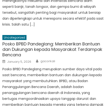
meningkatnya frekuensi dan intensitas bencana alam
seperti banjir, tanah longsor, dan gempa bumi di wilayah
tersebut, sangatlah penting bagi masyarakat untuk bersiap
dan diperlengkapi untuk merespons secara efektif pada saat
krisis. Salah satu […]
Uncategorized
Posko BPBD Pandeglang: Memberikan Bantuan
dan Dukungan kepada Masyarakat Terdampak
Bencana
Author
Posted
gacorkali
January 5, 2026
on
Posko BPBD Pandeglang merupakan sumber daya vital pada
saat bencana, memberikan bantuan dan dukungan kepada
masyarakat yang membutuhkan. BPBD, atau Badan
Penanggulangan Bencana Daerah, adalah badan
penanggulangan bencana daerah di Indonesia, yang
bertugas mengoordinasikan upaya tanggap darurat dan
memberikan bantuan kepada mereka yang terkena dampak