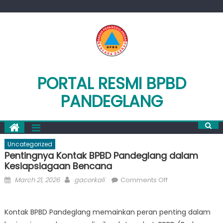
Skip
to
content
PORTAL RESMI BPBD
PANDEGLANG
Uncategorized
Pentingnya Kontak BPBD Pandeglang dalam
Kesiapsiagaan Bencana
Posted
Author
on
March 21, 2026
gacorkali
Comments Off
on
Pentingnya
Kontak
Kontak BPBD Pandeglang memainkan peran penting dalam
BPBD