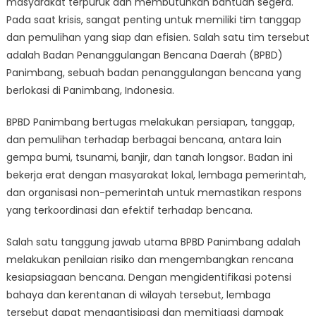
masyarakat terpuruk dan membutuhkan bantuan segera.
Panimbang:
Respon
Pada saat krisis, sangat penting untuk memiliki tim tanggap
dan
dan pemulihan yang siap dan efisien. Salah satu tim tersebut
Pemulihan
adalah Badan Penanggulangan Bencana Daerah (BPBD)
di
Panimbang, sebuah badan penanggulangan bencana yang
Saat
berlokasi di Panimbang, Indonesia.
Krisis
BPBD Panimbang bertugas melakukan persiapan, tanggap,
dan pemulihan terhadap berbagai bencana, antara lain
gempa bumi, tsunami, banjir, dan tanah longsor. Badan ini
bekerja erat dengan masyarakat lokal, lembaga pemerintah,
dan organisasi non-pemerintah untuk memastikan respons
yang terkoordinasi dan efektif terhadap bencana.
Salah satu tanggung jawab utama BPBD Panimbang adalah
melakukan penilaian risiko dan mengembangkan rencana
kesiapsiagaan bencana. Dengan mengidentifikasi potensi
bahaya dan kerentanan di wilayah tersebut, lembaga
tersebut dapat mengantisipasi dan memitigasi dampak