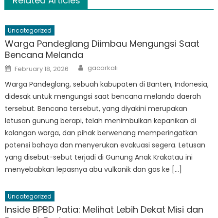
Related Articles
Uncategorized
Warga Pandeglang Diimbau Mengungsi Saat
Bencana Melanda
Author
Posted
gacorkali
February 18, 2026
on
Warga Pandeglang, sebuah kabupaten di Banten, Indonesia,
didesak untuk mengungsi saat bencana melanda daerah
tersebut. Bencana tersebut, yang diyakini merupakan
letusan gunung berapi, telah menimbulkan kepanikan di
kalangan warga, dan pihak berwenang memperingatkan
potensi bahaya dan menyerukan evakuasi segera. Letusan
yang disebut-sebut terjadi di Gunung Anak Krakatau ini
menyebabkan lepasnya abu vulkanik dan gas ke […]
Uncategorized
Inside BPBD Patia: Melihat Lebih Dekat Misi dan