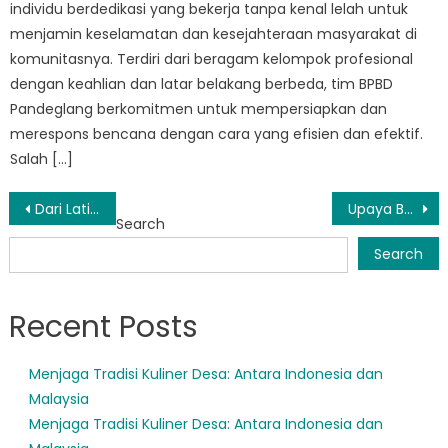
individu berdedikasi yang bekerja tanpa kenal lelah untuk
menjamin keselamatan dan kesejahteraan masyarakat di
komunitasnya. Terdiri dari beragam kelompok profesional
dengan keahlian dan latar belakang berbeda, tim BPBD
Pandeglang berkomitmen untuk mempersiapkan dan
merespons bencana dengan cara yang efisien dan efektif.
Salah […]
Post
Dari Latihan hingga Sosialisasi ke Masyarakat: Dalam Karya BPBD Cigeulis
Upaya BPBD Carita Membangun Masyarakat Tangguh
Search
navigation
Search
Recent Posts
Menjaga Tradisi Kuliner Desa: Antara Indonesia dan
Malaysia
Menjaga Tradisi Kuliner Desa: Antara Indonesia dan