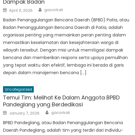
Dampak Badan
Author
Posted
gacorkali
April 11, 2026
on
Badan Penanggulangan Bencana Daerah (BPBD) Patia, atau
Badan Penanggulangan Bencana Daerah di Patia, adalah
organisasi penting yang memainkan peran penting dalam
memastikan keselamatan dan kesejahteraan warga di
wilayah tersebut. Dengan misi untuk memitigasi dampak
bencana dan memberikan respons serta upaya pemulihan
yang tepat waktu dan efektif, lembaga ini berada di garis
depan dalam manajemen bencana […]
Uncategorized
Temui Tim: Melihat Ke Dalam Anggota BPBD
Pandeglang yang Berdedikasi
Author
Posted
gacorkali
January 7, 2026
on
BPBD Pandeglang, atau Badan Penanggulangan Bencana
Daerah Pandeglang, adalah tim yang terdiri dari individu-