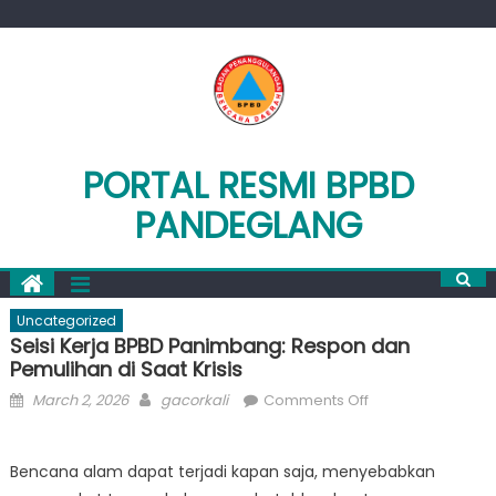
Skip
to
content
PORTAL RESMI BPBD
PANDEGLANG
Uncategorized
Seisi Kerja BPBD Panimbang: Respon dan
Pemulihan di Saat Krisis
Posted
Author
on
March 2, 2026
gacorkali
Comments Off
on
Seisi
Kerja
Bencana alam dapat terjadi kapan saja, menyebabkan
BPBD