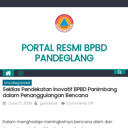
Skip
to
content
PORTAL RESMI BPBD
PANDEGLANG
Uncategorized
Sekilas Pendekatan Inovatif BPBD Panimbang
dalam Penanggulangan Bencana
Posted
Author
on
June 17, 2026
gacorkali
Comments Off
on
Sekilas
Pendekatan
Dalam menghadapi meningkatnya bencana alam dan
Inovatif