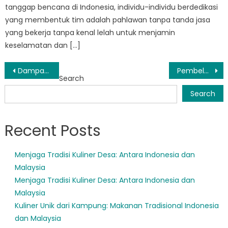
tanggap bencana di Indonesia, individu-individu berdedikasi
yang membentuk tim adalah pahlawan tanpa tanda jasa
yang bekerja tanpa kenal lelah untuk menjamin
keselamatan dan […]
Post
Dampak BPBD Cigeulis: Bagaimana Mereka Membuat Perubahan di Komunitasnya
Pembelajaran: Keberhasilan dan Tantangan BPBD Carita dalam Kesiapsiagaan Bencana
Search
navigation
Search
Recent Posts
Menjaga Tradisi Kuliner Desa: Antara Indonesia dan
Malaysia
Menjaga Tradisi Kuliner Desa: Antara Indonesia dan
Malaysia
Kuliner Unik dari Kampung: Makanan Tradisional Indonesia
dan Malaysia