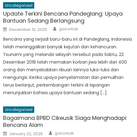
Uncategorized
Update Terkini Bencana Pandeglang: Upaya
Bantuan Sedang Berlangsung
Author
Posted
gacorkali
December 10, 2025
on
Bencana yang terjadi baru-baru ini di Pandeglang, Indonesia
telah meninggalkan banyak kejutan dan kehancuran.
Tsunami yang melanda wilayah tersebut pada Sabtu, 22
Desember 2018 telah memakan korban jiwa lebih dari 400
orang dan menyebabkan ribuan lainnya luka-luka dan
mengungsi. Ketika upaya penyelamatan dan pemulihan
terus berlanjut, perkembangan terkini di lapangan
menunjukkan bahwa upaya bantuan sedang […]
Uncategorized
Bagaimana BPBD Cikeusik Siaga Menghadapi
Bencana Alam
Author
Posted
gacorkali
January 22, 2026
on