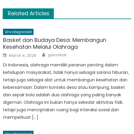
Related Articles
Uncategorized
Basket dan Budaya Desa: Membangun
Kesehatan Melalui Olahraga
Author
Posted
gacorkali
March 4, 2026
on
Di Indonesia, olahraga memiliki peranan penting dalam
kehidupan masyarakat, tidak hanya sebagai sarana hiburan,
tetapi juga sebagai alat untuk membangun kesehatan dan
kebersamaan. Dalam konteks desa atau kampung, basket
dan sepak bola adalah dua olahraga yang paling banyak
digemari. Olahraga ini bukan hanya sekedar aktivitas fisik,
tetapi juga menciptakan ruang bagi interaksi sosial dan
memperkuat […]
Uncategorized