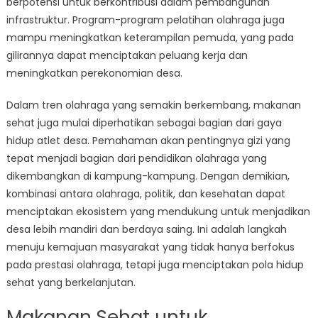
berpotensi untuk berkontribusi dalam pembangunan
infrastruktur. Program-program pelatihan olahraga juga
mampu meningkatkan keterampilan pemuda, yang pada
gilirannya dapat menciptakan peluang kerja dan
meningkatkan perekonomian desa.
Dalam tren olahraga yang semakin berkembang, makanan
sehat juga mulai diperhatikan sebagai bagian dari gaya
hidup atlet desa. Pemahaman akan pentingnya gizi yang
tepat menjadi bagian dari pendidikan olahraga yang
dikembangkan di kampung-kampung. Dengan demikian,
kombinasi antara olahraga, politik, dan kesehatan dapat
menciptakan ekosistem yang mendukung untuk menjadikan
desa lebih mandiri dan berdaya saing. Ini adalah langkah
menuju kemajuan masyarakat yang tidak hanya berfokus
pada prestasi olahraga, tetapi juga menciptakan pola hidup
sehat yang berkelanjutan.
Makanan Sehat untuk