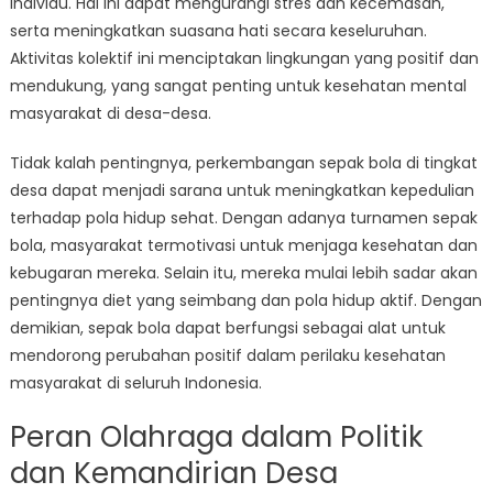
individu. Hal ini dapat mengurangi stres dan kecemasan,
serta meningkatkan suasana hati secara keseluruhan.
Aktivitas kolektif ini menciptakan lingkungan yang positif dan
mendukung, yang sangat penting untuk kesehatan mental
masyarakat di desa-desa.
Tidak kalah pentingnya, perkembangan sepak bola di tingkat
desa dapat menjadi sarana untuk meningkatkan kepedulian
terhadap pola hidup sehat. Dengan adanya turnamen sepak
bola, masyarakat termotivasi untuk menjaga kesehatan dan
kebugaran mereka. Selain itu, mereka mulai lebih sadar akan
pentingnya diet yang seimbang dan pola hidup aktif. Dengan
demikian, sepak bola dapat berfungsi sebagai alat untuk
mendorong perubahan positif dalam perilaku kesehatan
masyarakat di seluruh Indonesia.
Peran Olahraga dalam Politik
dan Kemandirian Desa