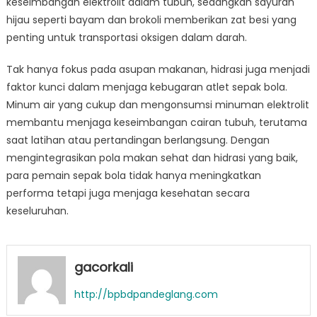
keseimbangan elektrolit dalam tubuh, sedangkan sayuran
hijau seperti bayam dan brokoli memberikan zat besi yang
penting untuk transportasi oksigen dalam darah.
Tak hanya fokus pada asupan makanan, hidrasi juga menjadi
faktor kunci dalam menjaga kebugaran atlet sepak bola.
Minum air yang cukup dan mengonsumsi minuman elektrolit
membantu menjaga keseimbangan cairan tubuh, terutama
saat latihan atau pertandingan berlangsung. Dengan
mengintegrasikan pola makan sehat dan hidrasi yang baik,
para pemain sepak bola tidak hanya meningkatkan
performa tetapi juga menjaga kesehatan secara
keseluruhan.
gacorkali
http://bpbdpandeglang.com