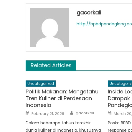
gacorkali
http://bpbdpandeglang.c
Related Articles
Uncategorized
Uncategoriz
Politik Makanan: Mengetahui
Inside Lo
Tren Kuliner di Perdesaan
Dampak 
Indonesia
Pandegl
Author
Posted
Posted
gacorkali
February 21, 2026
March 20
on
on
Dalam beberapa tahun terakhir,
Posko BPBD 
dunia kuliner di Indonesia, khususnya
response po