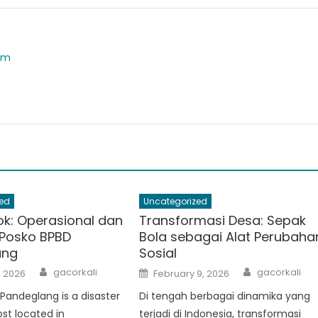
om
ed
Uncategorized
ok: Operasional dan
Transformasi Desa: Sepak
Posko BPBD
Bola sebagai Alat Perubaha
ang
Sosial
Author
Author
Posted
gacorkali
gacorkali
, 2026
February 9, 2026
on
Pandeglang is a disaster
Di tengah berbagai dinamika yang
st located in
terjadi di Indonesia, transformasi