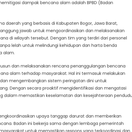
se
 memitigasi dampak bencana alam adalah BPBD (Badan
t
l
ers
 daerah yang berbasis di Kabupaten Bogor, Jawa Barat,
bertanggung jawab untuk mengoordinasikan dan melaksanakan
esia
a di wilayah tersebut. Dengan tim yang terdiri dari personel
 tanpa lelah untuk melindungi kehidupan dan harta benda
a alam.
enyusun dan melaksanakan rencana penanggulangan bencana
na alam terhadap masyarakat. Hal ini termasuk melakukan
, dan mengembangkan sistem peringatan dini untuk
g. Dengan secara proaktif mengidentifikasi dan mengatasi
ting dalam memastikan keselamatan dan kesejahteraan pendud
, mengkoordinasikan upaya tanggap darurat dan memberikan
cana. Badan ini bekerja sama dengan lembaga pemerintah
 masyarakat untuk memastikan respons yang terkoordinasi dan