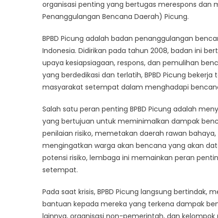
Defen
organisasi penting yang bertugas merespons dan
Agains
Penanggulangan Bencana Daerah) Picung.
Natura
Disast
BPBD Picung adalah badan penanggulangan bencana
in
Indonesia. Didirikan pada tahun 2008, badan ini 
Indon
upaya kesiapsiagaan, respons, dan pemulihan bencan
yang berdedikasi dan terlatih, BPBD Picung bekerja
masyarakat setempat dalam menghadapi bencan
Salah satu peran penting BPBD Picung adalah m
yang bertujuan untuk meminimalkan dampak benca
penilaian risiko, memetakan daerah rawan bahaya
mengingatkan warga akan bencana yang akan datan
potensi risiko, lembaga ini memainkan peran pen
setempat.
Pada saat krisis, BPBD Picung langsung bertindak
bantuan kepada mereka yang terkena dampak ben
lainnya, organisasi non-pemerintah, dan kelompok