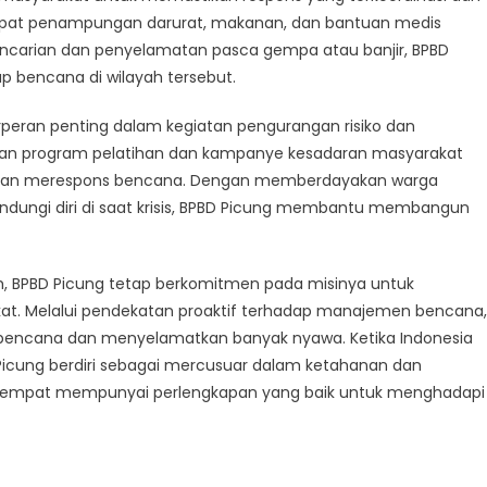
empat penampungan darurat, makanan, dan bantuan medis
ncarian dan penyelamatan pasca gempa atau banjir, BPBD
 bencana di wilayah tersebut.
rperan penting dalam kegiatan pengurangan risiko dan
kan program pelatihan dan kampanye kesadaran masyarakat
p dan merespons bencana. Dengan memberdayakan warga
dungi diri di saat krisis, BPBD Picung membantu membangun
, BPBD Picung tetap berkomitmen pada misinya untuk
t. Melalui pendekatan proaktif terhadap manajemen bencana,
 bencana dan menyelamatkan banyak nyawa. Ketika Indonesia
cung berdiri sebagai mercusuar dalam ketahanan dan
tempat mempunyai perlengkapan yang baik untuk menghadapi