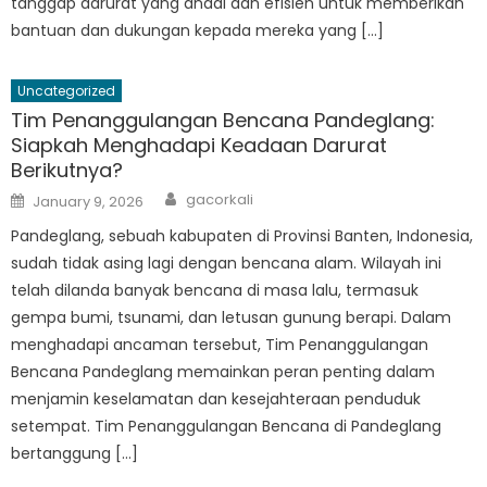
tanggap darurat yang andal dan efisien untuk memberikan
bantuan dan dukungan kepada mereka yang […]
Uncategorized
Tim Penanggulangan Bencana Pandeglang:
Siapkah Menghadapi Keadaan Darurat
Berikutnya?
Author
Posted
gacorkali
January 9, 2026
on
Pandeglang, sebuah kabupaten di Provinsi Banten, Indonesia,
sudah tidak asing lagi dengan bencana alam. Wilayah ini
telah dilanda banyak bencana di masa lalu, termasuk
gempa bumi, tsunami, dan letusan gunung berapi. Dalam
menghadapi ancaman tersebut, Tim Penanggulangan
Bencana Pandeglang memainkan peran penting dalam
menjamin keselamatan dan kesejahteraan penduduk
setempat. Tim Penanggulangan Bencana di Pandeglang
bertanggung […]