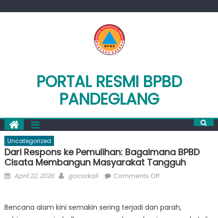
Skip
to
content
PORTAL RESMI BPBD
PANDEGLANG
Uncategorized
Dari Respons ke Pemulihan: Bagaimana BPBD
Cisata Membangun Masyarakat Tangguh
Posted
Author
on
April 22, 2026
gacorkali
Comments Off
on
Dari
Respons
Bencana alam kini semakin sering terjadi dan parah,
ke