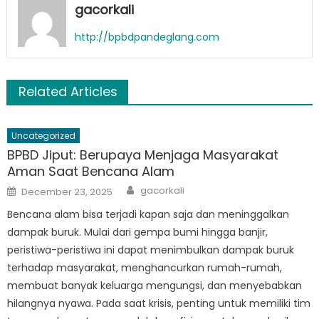
gacorkali
http://bpbdpandeglang.com
Related Articles
Uncategorized
BPBD Jiput: Berupaya Menjaga Masyarakat
Aman Saat Bencana Alam
Author
Posted
gacorkali
December 23, 2025
on
Bencana alam bisa terjadi kapan saja dan meninggalkan
dampak buruk. Mulai dari gempa bumi hingga banjir,
peristiwa-peristiwa ini dapat menimbulkan dampak buruk
terhadap masyarakat, menghancurkan rumah-rumah,
membuat banyak keluarga mengungsi, dan menyebabkan
hilangnya nyawa. Pada saat krisis, penting untuk memiliki tim