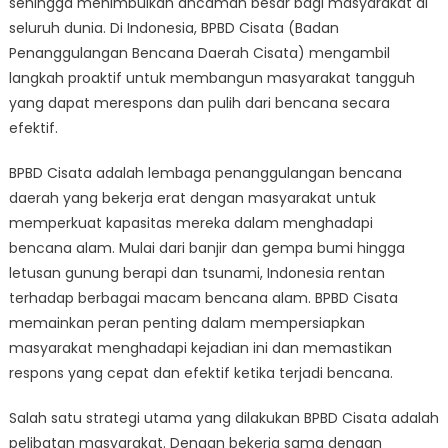
sehingga menimbulkan ancaman besar bagi masyarakat di
Pemulihan:
Bagaimana
seluruh dunia. Di Indonesia, BPBD Cisata (Badan
BPBD
Penanggulangan Bencana Daerah Cisata) mengambil
Cisata
langkah proaktif untuk membangun masyarakat tangguh
Membangun
yang dapat merespons dan pulih dari bencana secara
Masyarakat
efektif.
Tangguh
BPBD Cisata adalah lembaga penanggulangan bencana
daerah yang bekerja erat dengan masyarakat untuk
memperkuat kapasitas mereka dalam menghadapi
bencana alam. Mulai dari banjir dan gempa bumi hingga
letusan gunung berapi dan tsunami, Indonesia rentan
terhadap berbagai macam bencana alam. BPBD Cisata
memainkan peran penting dalam mempersiapkan
masyarakat menghadapi kejadian ini dan memastikan
respons yang cepat dan efektif ketika terjadi bencana.
Salah satu strategi utama yang dilakukan BPBD Cisata adalah
pelibatan masyarakat. Dengan bekerja sama dengan