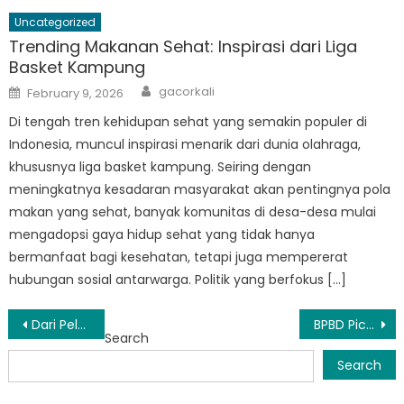
Uncategorized
Trending Makanan Sehat: Inspirasi dari Liga
Basket Kampung
Author
Posted
gacorkali
February 9, 2026
on
Di tengah tren kehidupan sehat yang semakin populer di
Indonesia, muncul inspirasi menarik dari dunia olahraga,
khususnya liga basket kampung. Seiring dengan
meningkatnya kesadaran masyarakat akan pentingnya pola
makan yang sehat, banyak komunitas di desa-desa mulai
mengadopsi gaya hidup sehat yang tidak hanya
bermanfaat bagi kesehatan, tetapi juga mempererat
hubungan sosial antarwarga. Politik yang berfokus […]
Post
Dari Pelatihan ke Aksi: Bagaimana BPBD Angsana Membuat Perubahan
BPBD Picung: The Frontline Defense Against Natural Disasters in Indonesia
Search
navigation
Search