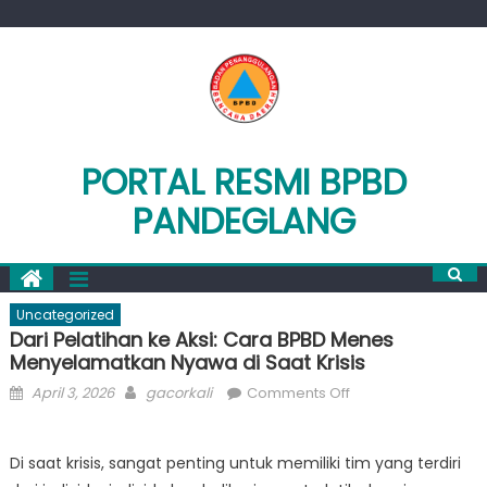
Skip
to
content
PORTAL RESMI BPBD
PANDEGLANG
Uncategorized
Dari Pelatihan ke Aksi: Cara BPBD Menes
Menyelamatkan Nyawa di Saat Krisis
Posted
Author
on
April 3, 2026
gacorkali
Comments Off
on
Dari
Pelatihan
Di saat krisis, sangat penting untuk memiliki tim yang terdiri
ke