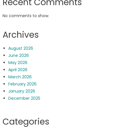
Recent Comments
No comments to show.
Archives
August 2026
June 2026
May 2026
April 2026
March 2026
February 2026
January 2026
December 2025
Categories