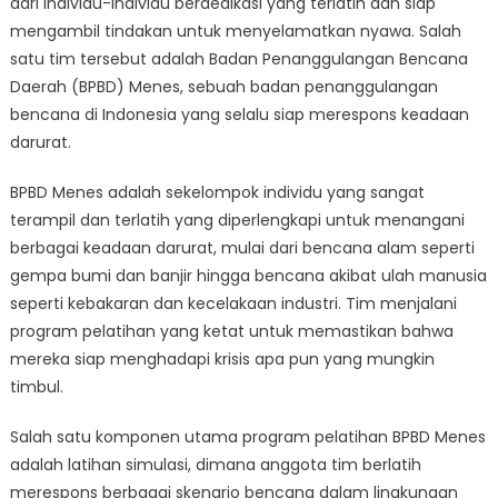
dari individu-individu berdedikasi yang terlatih dan siap
Aksi:
Cara
mengambil tindakan untuk menyelamatkan nyawa. Salah
BPBD
satu tim tersebut adalah Badan Penanggulangan Bencana
Menes
Daerah (BPBD) Menes, sebuah badan penanggulangan
Menyelamatkan
bencana di Indonesia yang selalu siap merespons keadaan
Nyawa
darurat.
di
Saat
BPBD Menes adalah sekelompok individu yang sangat
Krisis
terampil dan terlatih yang diperlengkapi untuk menangani
berbagai keadaan darurat, mulai dari bencana alam seperti
gempa bumi dan banjir hingga bencana akibat ulah manusia
seperti kebakaran dan kecelakaan industri. Tim menjalani
program pelatihan yang ketat untuk memastikan bahwa
mereka siap menghadapi krisis apa pun yang mungkin
timbul.
Salah satu komponen utama program pelatihan BPBD Menes
adalah latihan simulasi, dimana anggota tim berlatih
merespons berbagai skenario bencana dalam lingkungan