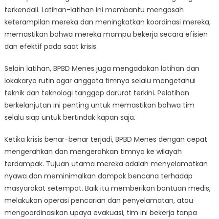
terkendali. Latihan-latihan ini membantu mengasah
keterampilan mereka dan meningkatkan koordinasi mereka,
memastikan bahwa mereka mampu bekerja secara efisien
dan efektif pada saat krisis.
Selain latihan, BPBD Menes juga mengadakan latihan dan
lokakarya rutin agar anggota timnya selalu mengetahui
teknik dan teknologi tanggap darurat terkini. Pelatihan
berkelanjutan ini penting untuk memastikan bahwa tim
selalu siap untuk bertindak kapan saja.
Ketika krisis benar-benar terjadi, BPBD Menes dengan cepat
mengerahkan dan mengerahkan timnya ke wilayah
terdampak. Tujuan utama mereka adalah menyelamatkan
nyawa dan meminimalkan dampak bencana terhadap
masyarakat setempat. Baik itu memberikan bantuan medis,
melakukan operasi pencarian dan penyelamatan, atau
mengoordinasikan upaya evakuasi, tim ini bekerja tanpa