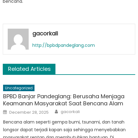
bencana.
gacorkali
http://bpbdpandeglang.com
Related Articles
Uncategorized
BPBD Banjar Pandeglang: Berusaha Menjaga
Keamanan Masyarakat Saat Bencana Alam
Author
Posted
gacorkali
December 28, 2025
on
Bencana alam seperti gempa bumi, tsunami, dan tanah
longsor dapat terjadi kapan saja sehingga menyebabkan
masyarakat rentan dan membutuhkan bantuan. Di