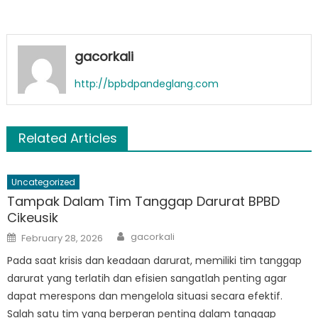
gacorkali
http://bpbdpandeglang.com
Related Articles
Uncategorized
Tampak Dalam Tim Tanggap Darurat BPBD
Cikeusik
Author
Posted
gacorkali
February 28, 2026
on
Pada saat krisis dan keadaan darurat, memiliki tim tanggap
darurat yang terlatih dan efisien sangatlah penting agar
dapat merespons dan mengelola situasi secara efektif.
Salah satu tim yang berperan penting dalam tanggap