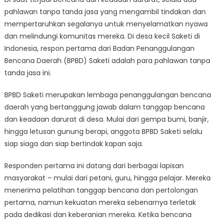
Tanpa
pahlawan tanpa tanda jasa yang mengambil tindakan dan
Tanda
Jasa
mempertaruhkan segalanya untuk menyelamatkan nyawa
BPBD
dan melindungi komunitas mereka. Di desa kecil Saketi di
Saketi:
Indonesia, respon pertama dari Badan Penanggulangan
Responden
Bencana Daerah (BPBD) Saketi adalah para pahlawan tanpa
Pertama
tanda jasa ini.
yang
Mempertaruhkan
BPBD Saketi merupakan lembaga penanggulangan bencana
Segalanya
daerah yang bertanggung jawab dalam tanggap bencana
dan keadaan darurat di desa. Mulai dari gempa bumi, banjir,
hingga letusan gunung berapi, anggota BPBD Saketi selalu
siap siaga dan siap bertindak kapan saja.
Responden pertama ini datang dari berbagai lapisan
masyarakat – mulai dari petani, guru, hingga pelajar. Mereka
menerima pelatihan tanggap bencana dan pertolongan
pertama, namun kekuatan mereka sebenarnya terletak
pada dedikasi dan keberanian mereka. Ketika bencana