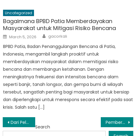
Uncategorized
Bagaimana BPBD Patia Memberdayakan
Masyarakat untuk Mitigasi Risiko Bencana
Author
Posted
gacorkali
March 5, 2026
on
BPBD Patia, Badan Penanggulangan Bencana di Patia,
Indonesia, mengambil langkah proaktif untuk
memberdayakan masyarakat dalam memitigasi risiko
bencana dan membangun ketahanan. Dengan
meningkatnya frekuensi dan intensitas bencana alam
seperti banjir, tanah longsor, dan gempa bumi di wilayah
tersebut, sangatlah penting bagi masyarakat untuk bersiap
dan diperlengkapi untuk merespons secara efektif pada saat
krisis. Salah satu […]
Post
Dari Pelatihan ke Aksi: Cara BPBD Menes Menyelamatkan Nyawa di Saat Krisis
Pemberdayaan Masyarakat: Dampak Program Sosialisasi BPBD Cibaliung
Search
navigation
Search