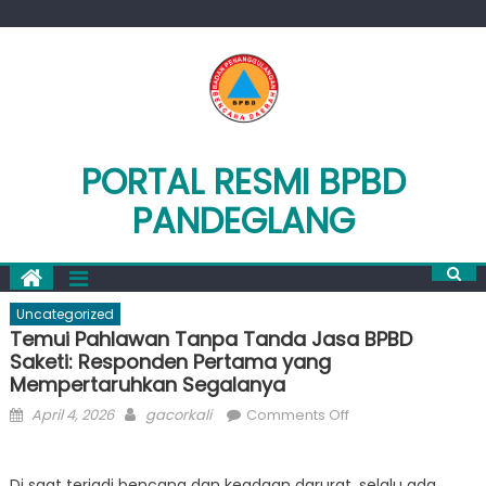
Skip
to
content
PORTAL RESMI BPBD
PANDEGLANG
Uncategorized
Temui Pahlawan Tanpa Tanda Jasa BPBD
Saketi: Responden Pertama yang
Mempertaruhkan Segalanya
Posted
Author
on
April 4, 2026
gacorkali
Comments Off
on
Temui
Pahlawan
Di saat terjadi bencana dan keadaan darurat, selalu ada