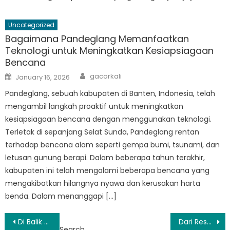
Uncategorized
Bagaimana Pandeglang Memanfaatkan
Teknologi untuk Meningkatkan Kesiapsiagaan
Bencana
Author
Posted
gacorkali
January 16, 2026
on
Pandeglang, sebuah kabupaten di Banten, Indonesia, telah
mengambil langkah proaktif untuk meningkatkan
kesiapsiagaan bencana dengan menggunakan teknologi.
Terletak di sepanjang Selat Sunda, Pandeglang rentan
terhadap bencana alam seperti gempa bumi, tsunami, dan
letusan gunung berapi. Dalam beberapa tahun terakhir,
kabupaten ini telah mengalami beberapa bencana yang
mengakibatkan hilangnya nyawa dan kerusakan harta
benda. Dalam menanggapi […]
Post
Di Balik Layar: Pahlawan Kontak BPBD Pandeglang
Dari Respons ke Pencegahan: Pendekatan Komprehensif BPBD Kabupaten Pandeglang dalam Penanggulangan Bencana
Search