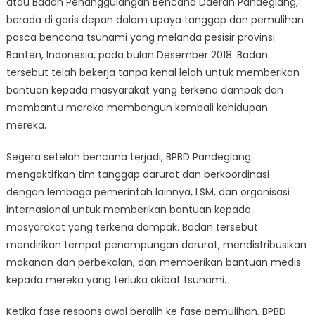
atau Badan Penanggulangan Bencana Daerah Pandeglang,
Pemulihan:
Upaya
berada di garis depan dalam upaya tanggap dan pemulihan
Berkelanjutan
pasca bencana tsunami yang melanda pesisir provinsi
BPBD
Banten, Indonesia, pada bulan Desember 2018. Badan
Pandeglang
tersebut telah bekerja tanpa kenal lelah untuk memberikan
bantuan kepada masyarakat yang terkena dampak dan
membantu mereka membangun kembali kehidupan
mereka.
Segera setelah bencana terjadi, BPBD Pandeglang
mengaktifkan tim tanggap darurat dan berkoordinasi
dengan lembaga pemerintah lainnya, LSM, dan organisasi
internasional untuk memberikan bantuan kepada
masyarakat yang terkena dampak. Badan tersebut
mendirikan tempat penampungan darurat, mendistribusikan
makanan dan perbekalan, dan memberikan bantuan medis
kepada mereka yang terluka akibat tsunami.
Ketika fase respons awal beralih ke fase pemulihan, BPBD