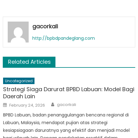
gacorkali
http://bpbdpandeglang.com
Related Articles
Uncategorized
Strategi Siaga Darurat BPBD Labuan: Model Bagi
Daerah Lain
Author
Posted
gacorkali
February 24, 2026
on
BPBD Labuan, badan penanggulangan bencana regional di
Labuan, Malaysia, mendapat pujian atas strategi
kesiapsiagaan daruratnya yang efektif dan menjadi model
bagi wilayah lain. Dengan pendekatan proaktif dalam