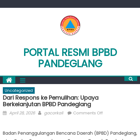
Skip
to
content
PORTAL RESMI BPBD
PANDEGLANG
Uncategorized
Dari Respons ke Pemulihan: Upaya
Berkelanjutan BPBD Pandeglang
Posted
Author
on
April 28, 2026
gacorkali
Comments Off
on
Dari
Respons
Badan Penanggulangan Bencana Daerah (BPBD) Pandeglang,
ke