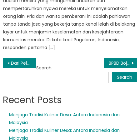
adalah mereka yang mengambil tindakan dan
mempertaruhkan nyawa mereka untuk menyelamatkan
orang lain. Pria dan wanita pemberani ini adalah pahlawan
tanpa tanda jasa yang bekerja tanpa kenal lelah di belakang
layar untuk menjamin keselamatan dan kesejahteraan
komunitas mereka. Di kota kecil Pagelaran, Indonesia,
responden pertama […]
Post
Dari Pelatihan ke Aksi: Bagaimana BPBD Mandalawangi Menyelamatkan Nyawa di Saat Krisis
BPBD Bojong Bermitra dengan Pemerintah Daerah untuk Meningkatkan Strategi Pengurangan Risiko Bencana
Search
navigation
Search
Recent Posts
Menjaga Tradisi Kuliner Desa: Antara Indonesia dan
Malaysia
Menjaga Tradisi Kuliner Desa: Antara Indonesia dan
Malaysia