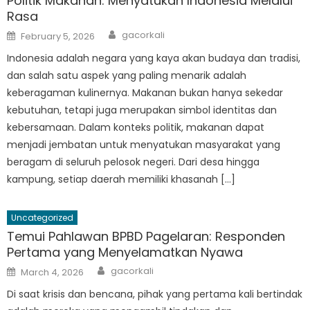
Politik Makanan: Menyatukan Indonesia Melalui
Rasa
Author
Posted
gacorkali
February 5, 2026
on
Indonesia adalah negara yang kaya akan budaya dan tradisi,
dan salah satu aspek yang paling menarik adalah
keberagaman kulinernya. Makanan bukan hanya sekedar
kebutuhan, tetapi juga merupakan simbol identitas dan
kebersamaan. Dalam konteks politik, makanan dapat
menjadi jembatan untuk menyatukan masyarakat yang
beragam di seluruh pelosok negeri. Dari desa hingga
kampung, setiap daerah memiliki khasanah […]
Uncategorized
Temui Pahlawan BPBD Pagelaran: Responden
Pertama yang Menyelamatkan Nyawa
Author
Posted
gacorkali
March 4, 2026
on
Di saat krisis dan bencana, pihak yang pertama kali bertindak