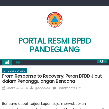
Skip
to
content
PORTAL RESMI BPBD
PANDEGLANG
Uncategorized
From Response to Recovery: Peran BPBD Jiput
dalam Penanggulangan Bencana
Posted
Author
on
June 23, 2026
gacorkali
Comments Off
on
From
Response
Bencana dapat terjadi kapan saja, menyebabkan
to