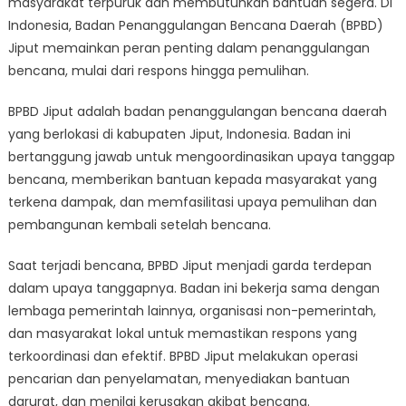
masyarakat terpuruk dan membutuhkan bantuan segera. Di
Recovery:
Peran
Indonesia, Badan Penanggulangan Bencana Daerah (BPBD)
BPBD
Jiput memainkan peran penting dalam penanggulangan
Jiput
bencana, mulai dari respons hingga pemulihan.
dalam
Penanggulangan
BPBD Jiput adalah badan penanggulangan bencana daerah
Bencana
yang berlokasi di kabupaten Jiput, Indonesia. Badan ini
bertanggung jawab untuk mengoordinasikan upaya tanggap
bencana, memberikan bantuan kepada masyarakat yang
terkena dampak, dan memfasilitasi upaya pemulihan dan
pembangunan kembali setelah bencana.
Saat terjadi bencana, BPBD Jiput menjadi garda terdepan
dalam upaya tanggapnya. Badan ini bekerja sama dengan
lembaga pemerintah lainnya, organisasi non-pemerintah,
dan masyarakat lokal untuk memastikan respons yang
terkoordinasi dan efektif. BPBD Jiput melakukan operasi
pencarian dan penyelamatan, menyediakan bantuan
darurat, dan menilai kerusakan akibat bencana.