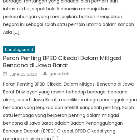
berbagai tantangan yang dihadapi oleh pemain dan
infrastruktur, sepak bola Indonesia menunjukkan
perkembangan yang menjanjikan, bahkan menjadikan
negara ini sebagai salah satu pemain utama dalam kancah
Asia […]
Uncategorized
Peran Penting BPBD Cikedal Dalam Mitigasi
Bencana di Jawa Barat
Author
Posted
gacorkali
June 25, 2026
on
Peran Penting BPBD Cikedal Dalam Mitigasi Bencana di Jawa
Barat Di wilayah yang rawan terhadap berbagai bencana
alam, seperti Jawa Barat, memiliki lembaga penanggulangan
bencana yang lengkap dan efektif sangatlah penting. Salah
satu lembaga yang berperan penting dalam mitigasi
bencana di Jawa Barat adalah Badan Penanggulangan
Bencana Daerah (BPBD) Cikedal. BPBD Cikedal yang
merupakan singkatan […]