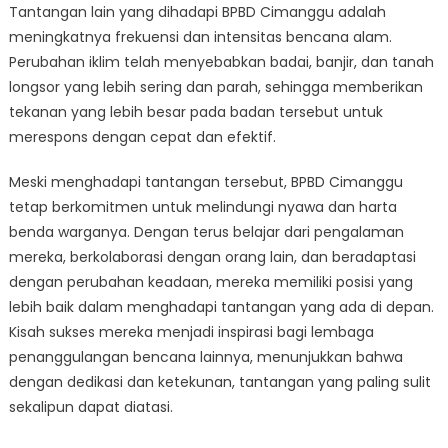
Tantangan lain yang dihadapi BPBD Cimanggu adalah
meningkatnya frekuensi dan intensitas bencana alam.
Perubahan iklim telah menyebabkan badai, banjir, dan tanah
longsor yang lebih sering dan parah, sehingga memberikan
tekanan yang lebih besar pada badan tersebut untuk
merespons dengan cepat dan efektif.
Meski menghadapi tantangan tersebut, BPBD Cimanggu
tetap berkomitmen untuk melindungi nyawa dan harta
benda warganya. Dengan terus belajar dari pengalaman
mereka, berkolaborasi dengan orang lain, dan beradaptasi
dengan perubahan keadaan, mereka memiliki posisi yang
lebih baik dalam menghadapi tantangan yang ada di depan.
Kisah sukses mereka menjadi inspirasi bagi lembaga
penanggulangan bencana lainnya, menunjukkan bahwa
dengan dedikasi dan ketekunan, tantangan yang paling sulit
sekalipun dapat diatasi.