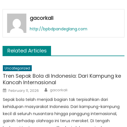
gacorkali
http://bpbdpandeglang.com
Related Articles
Uncategorized
Tren Sepak Bola di Indonesia: Dari Kampung ke
Kancah Internasional
Author
Posted
gacorkali
February 11, 2026
on
Sepak bola telah menjadi bagian tak terpisahkan dari
kehidupan masyarakat Indonesia. Dari kampung-kampung
kecil di seluruh nusantara hingga panggung internasional,
gairah terhadap olahraga ini terus meroket. Di tengah