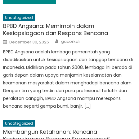
Uncategorized
BPBD Angsana: Memimpin dalam
Kesiapsiagaan dan Respons Bencana
Author
Posted
gacorkali
December 30, 2025
on
BPBD Angsana adalah lembaga pemerintah yang
didedikasikan untuk kesiapsiagaan dan tanggap bencana di
Indonesia. Didirikan pada tahun 2008, lembaga ini berada di
garis depan dalam upaya menjamin keselamatan dan
keamanan masyarakat dalam menghadapi bencana alam.
Dengan tim yang terdiri dari para profesional terlatih dan
peralatan canggih, BPBD Angsana mampu merespons
bencana seperti gempa bumi, banjir, […]
Uncategorized
Membangun Ketahanan: Rencana
Kesiapsiagaan Bencana Komprehensif