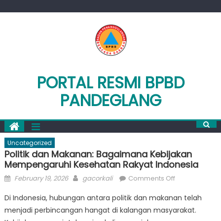
Skip
to
content
PORTAL RESMI BPBD
PANDEGLANG
Uncategorized
Politik dan Makanan: Bagaimana Kebijakan
Mempengaruhi Kesehatan Rakyat Indonesia
Posted
Author
on
February 19, 2026
gacorkali
Comments Off
on
Politik
Di Indonesia, hubungan antara politik dan makanan telah
dan
menjadi perbincangan hangat di kalangan masyarakat.
Makanan: