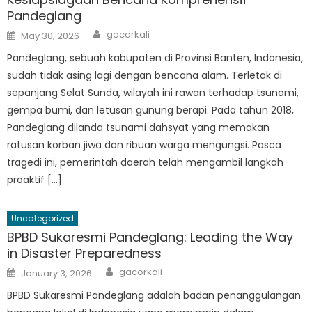
Pandeglang
Author
Posted
gacorkali
May 30, 2026
on
Pandeglang, sebuah kabupaten di Provinsi Banten, Indonesia,
sudah tidak asing lagi dengan bencana alam. Terletak di
sepanjang Selat Sunda, wilayah ini rawan terhadap tsunami,
gempa bumi, dan letusan gunung berapi. Pada tahun 2018,
Pandeglang dilanda tsunami dahsyat yang memakan
ratusan korban jiwa dan ribuan warga mengungsi. Pasca
tragedi ini, pemerintah daerah telah mengambil langkah
proaktif […]
Uncategorized
BPBD Sukaresmi Pandeglang: Leading the Way
in Disaster Preparedness
Author
Posted
gacorkali
January 3, 2026
on
BPBD Sukaresmi Pandeglang adalah badan penanggulangan