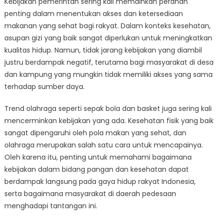
Kebijakan pemerintah sering kali memainkan peranan
Bagaimana
Kebijakan
penting dalam menentukan akses dan ketersediaan
Mempengaruh
makanan yang sehat bagi rakyat. Dalam konteks kesehatan,
Kesehatan
asupan gizi yang baik sangat diperlukan untuk meningkatkan
Rakyat
kualitas hidup. Namun, tidak jarang kebijakan yang diambil
Indonesia
justru berdampak negatif, terutama bagi masyarakat di desa
dan kampung yang mungkin tidak memiliki akses yang sama
terhadap sumber daya.
Trend olahraga seperti sepak bola dan basket juga sering kali
mencerminkan kebijakan yang ada. Kesehatan fisik yang baik
sangat dipengaruhi oleh pola makan yang sehat, dan
olahraga merupakan salah satu cara untuk mencapainya.
Oleh karena itu, penting untuk memahami bagaimana
kebijakan dalam bidang pangan dan kesehatan dapat
berdampak langsung pada gaya hidup rakyat Indonesia,
serta bagaimana masyarakat di daerah pedesaan
menghadapi tantangan ini.