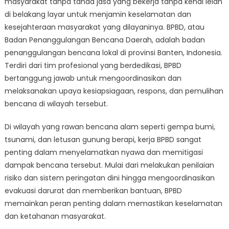
masyarakat tanpa tanda jasa yang bekerja tanpa kenal lelah
Banten
Pandeglang:
di belakang layar untuk menjamin keselamatan dan
Pelindung
kesejahteraan masyarakat yang dilayaninya. BPBD, atau
Masyarakat
Badan Penanggulangan Bencana Daerah, adalah badan
Tanpa
penanggulangan bencana lokal di provinsi Banten, Indonesia.
Tanda
Terdiri dari tim profesional yang berdedikasi, BPBD
Jasa
bertanggung jawab untuk mengoordinasikan dan
melaksanakan upaya kesiapsiagaan, respons, dan pemulihan
bencana di wilayah tersebut.
Di wilayah yang rawan bencana alam seperti gempa bumi,
tsunami, dan letusan gunung berapi, kerja BPBD sangat
penting dalam menyelamatkan nyawa dan memitigasi
dampak bencana tersebut. Mulai dari melakukan penilaian
risiko dan sistem peringatan dini hingga mengoordinasikan
evakuasi darurat dan memberikan bantuan, BPBD
memainkan peran penting dalam memastikan keselamatan
dan ketahanan masyarakat.