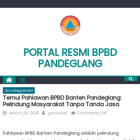
Skip
to
content
PORTAL RESMI BPBD
PANDEGLANG
Uncategorized
Temui Pahlawan BPBD Banten Pandeglang:
Pelindung Masyarakat Tanpa Tanda Jasa
Posted
Author
on
March 25, 2026
gacorkali
Comments Off
on
Temui
Pahlawan
Pahlawan BPBD Banten Pandeglang adalah pelindung
BPBD