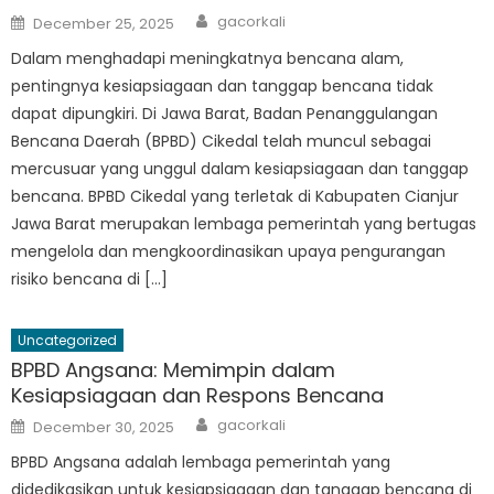
Author
Posted
gacorkali
December 25, 2025
on
Dalam menghadapi meningkatnya bencana alam,
pentingnya kesiapsiagaan dan tanggap bencana tidak
dapat dipungkiri. Di Jawa Barat, Badan Penanggulangan
Bencana Daerah (BPBD) Cikedal telah muncul sebagai
mercusuar yang unggul dalam kesiapsiagaan dan tanggap
bencana. BPBD Cikedal yang terletak di Kabupaten Cianjur
Jawa Barat merupakan lembaga pemerintah yang bertugas
mengelola dan mengkoordinasikan upaya pengurangan
risiko bencana di […]
Uncategorized
BPBD Angsana: Memimpin dalam
Kesiapsiagaan dan Respons Bencana
Author
Posted
gacorkali
December 30, 2025
on
BPBD Angsana adalah lembaga pemerintah yang
didedikasikan untuk kesiapsiagaan dan tanggap bencana di