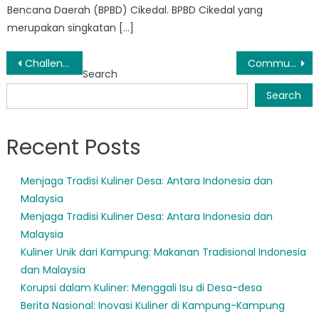
Bencana Daerah (BPBD) Cikedal. BPBD Cikedal yang
merupakan singkatan […]
Post
Challenges and Successes: The Role of Badan Penanggulangan Bencana Daerah Pandeglang in Disaster Response
Community Engagement: BPBD Provinsi Banten Pandeglang Empowers Residents to Prepare for Disasters
Search
navigation
Search
Recent Posts
Menjaga Tradisi Kuliner Desa: Antara Indonesia dan
Malaysia
Menjaga Tradisi Kuliner Desa: Antara Indonesia dan
Malaysia
Kuliner Unik dari Kampung: Makanan Tradisional Indonesia
dan Malaysia
Korupsi dalam Kuliner: Menggali Isu di Desa-desa
Berita Nasional: Inovasi Kuliner di Kampung-Kampung