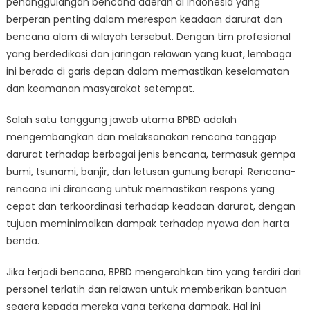
penanggulangan bencana daerah di Indonesia yang
Banten
Pandeglang:
berperan penting dalam merespon keadaan darurat dan
Melihat
bencana alam di wilayah tersebut. Dengan tim profesional
Lebih
yang berdedikasi dan jaringan relawan yang kuat, lembaga
Dekat
ini berada di garis depan dalam memastikan keselamatan
Upaya
dan keamanan masyarakat setempat.
Tanggap
Daruratnya
Salah satu tanggung jawab utama BPBD adalah
mengembangkan dan melaksanakan rencana tanggap
darurat terhadap berbagai jenis bencana, termasuk gempa
bumi, tsunami, banjir, dan letusan gunung berapi. Rencana-
rencana ini dirancang untuk memastikan respons yang
cepat dan terkoordinasi terhadap keadaan darurat, dengan
tujuan meminimalkan dampak terhadap nyawa dan harta
benda.
Jika terjadi bencana, BPBD mengerahkan tim yang terdiri dari
personel terlatih dan relawan untuk memberikan bantuan
segera kepada mereka yang terkena dampak. Hal ini