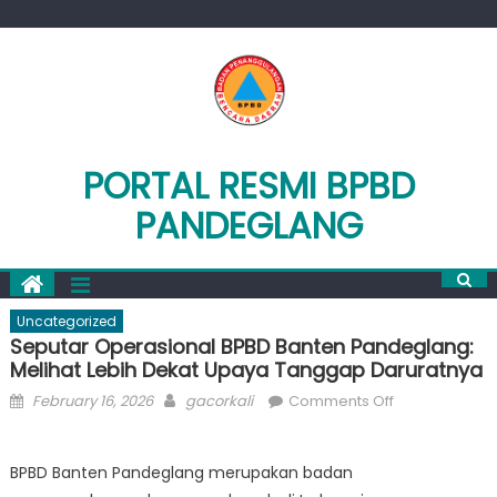
Skip
to
content
PORTAL RESMI BPBD
PANDEGLANG
Uncategorized
Seputar Operasional BPBD Banten Pandeglang:
Melihat Lebih Dekat Upaya Tanggap Daruratnya
Posted
Author
on
February 16, 2026
gacorkali
Comments Off
on
Seputar
Operasional
BPBD Banten Pandeglang merupakan badan
BPBD