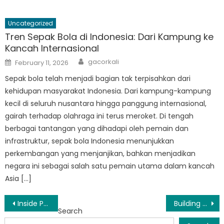
Uncategorized
Tren Sepak Bola di Indonesia: Dari Kampung ke
Kancah Internasional
Author
Posted
gacorkali
February 11, 2026
on
Sepak bola telah menjadi bagian tak terpisahkan dari
kehidupan masyarakat Indonesia. Dari kampung-kampung
kecil di seluruh nusantara hingga panggung internasional,
gairah terhadap olahraga ini terus meroket. Di tengah
berbagai tantangan yang dihadapi oleh pemain dan
infrastruktur, sepak bola Indonesia menunjukkan
perkembangan yang menjanjikan, bahkan menjadikan
negara ini sebagai salah satu pemain utama dalam kancah
Asia […]
Post
Inside Pandeglang’s Disaster Relief Efforts: How Badan Penanggulangan Bencana Daerah is Making a Difference
Building Resilience: BPBD Provinsi Banten Pandeglang’s Efforts in Disaster Risk Reduction
Search
navigation