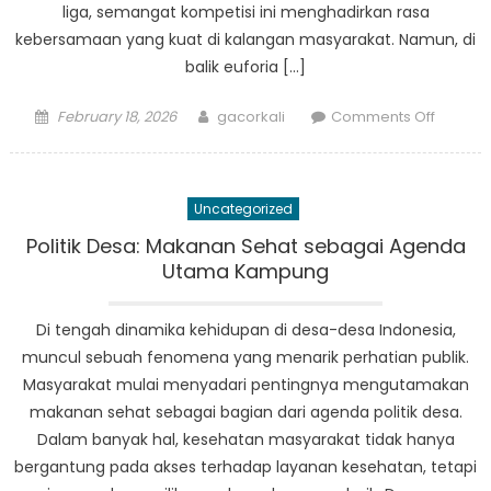
liga, semangat kompetisi ini menghadirkan rasa
kebersamaan yang kuat di kalangan masyarakat. Namun, di
balik euforia […]
Posted
Author
on
February 18, 2026
gacorkali
Comments Off
on
Politik
Makana
Pertaru
Uncategorized
Rasa
di
Politik Desa: Makanan Sehat sebagai Agenda
Tengah
Utama Kampung
Sagas
Olahra
Di tengah dinamika kehidupan di desa-desa Indonesia,
Indones
muncul sebuah fenomena yang menarik perhatian publik.
Masyarakat mulai menyadari pentingnya mengutamakan
makanan sehat sebagai bagian dari agenda politik desa.
Dalam banyak hal, kesehatan masyarakat tidak hanya
bergantung pada akses terhadap layanan kesehatan, tetapi