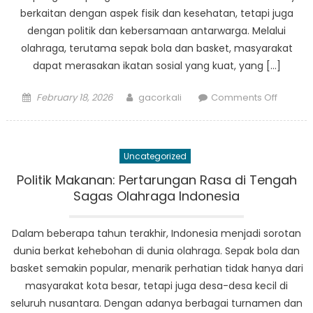
berkaitan dengan aspek fisik dan kesehatan, tetapi juga
dengan politik dan kebersamaan antarwarga. Melalui
olahraga, terutama sepak bola dan basket, masyarakat
dapat merasakan ikatan sosial yang kuat, yang […]
Posted
Author
on
February 18, 2026
gacorkali
Comments Off
on
Politik
Desa:
Peran
Uncategorized
Olahra
dalam
Politik Makanan: Pertarungan Rasa di Tengah
Memba
Sagas Olahraga Indonesia
Keseha
dan
Dalam beberapa tahun terakhir, Indonesia menjadi sorotan
Kebers
dunia berkat kehebohan di dunia olahraga. Sepak bola dan
basket semakin popular, menarik perhatian tidak hanya dari
masyarakat kota besar, tetapi juga desa-desa kecil di
seluruh nusantara. Dengan adanya berbagai turnamen dan