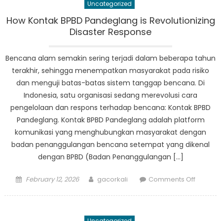
Uncategorized
Memimp
Pengur
How Kontak BPBD Pandeglang is Revolutionizing
Risiko
Disaster Response
Bencan
Bencana alam semakin sering terjadi dalam beberapa tahun
terakhir, sehingga menempatkan masyarakat pada risiko
dan menguji batas-batas sistem tanggap bencana. Di
Indonesia, satu organisasi sedang merevolusi cara
pengelolaan dan respons terhadap bencana: Kontak BPBD
Pandeglang. Kontak BPBD Pandeglang adalah platform
komunikasi yang menghubungkan masyarakat dengan
badan penanggulangan bencana setempat yang dikenal
dengan BPBD (Badan Penanggulangan […]
Posted
Author
on
February 12, 2026
gacorkali
Comments Off
on
How
Kontak
BPBD
Uncategorized