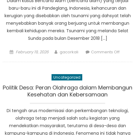
Dalam kasus Bencana Alam (bencana alam) yang terjadi
baru-baru ini di Pandeglang, Indonesia, kehancuran dan
kerugian yang disebabkan oleh tsunami yang dahsyat telah
menyebabkan banyak orang berjuang untuk membangun
kembali kehidupan mereka. Tsunami yang melanda Selat
Sunda pada bulan Desember 2018 […]
Posted
Author
on
February 19, 2026
gacorkali
Comments Off
on
Buntut
Bencan
Alam
Uncategorized
di
Pandeg
Politik Desa: Peran Olahraga dalam Membangun
Masyar
Kesehatan dan Kebersamaan
Bersatu
Hadapi
Di tengah arus modernisasi dan perkembangan teknologi,
Tragedi
olahraga tetap menjadi salah satu kegiatan yang
mendekatkan masyarakat, terutama di desa-desa dan
kampung-kampung di Indonesia. Fenomena ini tidak hanya