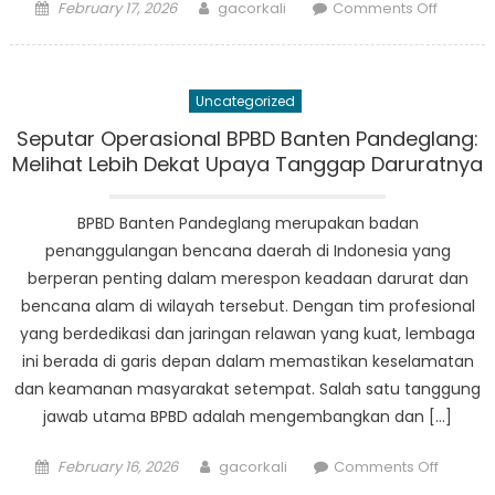
Posted
Author
on
February 17, 2026
gacorkali
Comments Off
on
Building
Resilien
BPBD
Uncategorized
Provinsi
Banten
Seputar Operasional BPBD Banten Pandeglang:
Pandeg
Melihat Lebih Dekat Upaya Tanggap Daruratnya
Efforts
in
BPBD Banten Pandeglang merupakan badan
Disaster
penanggulangan bencana daerah di Indonesia yang
Risk
berperan penting dalam merespon keadaan darurat dan
Reducti
bencana alam di wilayah tersebut. Dengan tim profesional
yang berdedikasi dan jaringan relawan yang kuat, lembaga
ini berada di garis depan dalam memastikan keselamatan
dan keamanan masyarakat setempat. Salah satu tanggung
jawab utama BPBD adalah mengembangkan dan […]
Posted
Author
on
February 16, 2026
gacorkali
Comments Off
on
Seputar