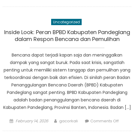
on
Inside
Pandeg
Disaste
Uncategorized
Relief
Efforts:
Inside Look: Peran BPBD Kabupaten Pandeglang
How
dalam Respon Bencana dan Pemulihan
Badan
Penang
Bencana dapat terjadi kapan saja dan meninggalkan
Bencan
dampak yang sangat buruk. Pada saat krisis, sangatlah
Daerah
penting untuk memiliki sistem tanggap dan pemulihan yang
is
terkoordinasi dengan baik dan efisien. Di sinilah peran Badan
Making
Penanggulangan Bencana Daerah (BPBD) Kabupaten
a
Pandeglang sangat penting. BPBD Kabupaten Pandeglang
Differe
adalah badan penanggulangan bencana daerah di
Kabupaten Pandeglang, Provinsi Banten, Indonesia. Badan […]
Posted
Author
on
February 14, 2026
gacorkali
Comments Off
on
Inside