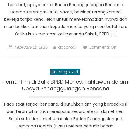
tersebut, upaya heroik Badan Penanggulangan Bencana
di
Daerah setempat, BPBD Saketi, bersinar terang karena
Saat
bekerja tanpa kenal lelah untuk menyelamatkan nyawa dan
Krisis
memberikan bantuan kepada mereka yang membutuhkan.
Ketika krisis pertama kali melanda Saketi, BPBD […]
Posted
Author
on
February 26, 2026
gacorkali
Comments Off
on
Upaya
Heroik
BPBD
Uncategorized
Saketi
Menyel
Temui Tim di Balik BPBD Menes: Pahlawan dalam
Nyawa
Upaya Penanggulangan Bencana
Saat
Krisis
Pada saat terjadi bencana, dibutuhkan tim yang berdedikasi
Saat
dan terampil untuk merespons secara efektif dan efisien.
Ini
Salah satu tim tersebut adalah Badan Penanggulangan
Bencana Daerah (BPBD) Menes, sebuah badan