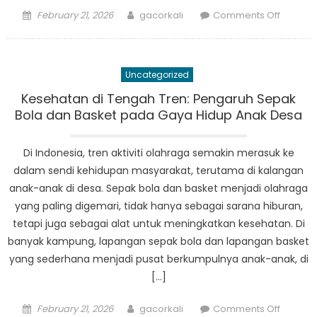
Posted
Author
on
February 21, 2026
gacorkali
Comments Off
on
Politik
Makana
Menget
Uncategorized
Tren
Kuliner
Kesehatan di Tengah Tren: Pengaruh Sepak
di
Bola dan Basket pada Gaya Hidup Anak Desa
Perdes
Indones
Di Indonesia, tren aktiviti olahraga semakin merasuk ke
dalam sendi kehidupan masyarakat, terutama di kalangan
anak-anak di desa. Sepak bola dan basket menjadi olahraga
yang paling digemari, tidak hanya sebagai sarana hiburan,
tetapi juga sebagai alat untuk meningkatkan kesehatan. Di
banyak kampung, lapangan sepak bola dan lapangan basket
yang sederhana menjadi pusat berkumpulnya anak-anak, di
[…]
Posted
Author
on
February 21, 2026
gacorkali
Comments Off