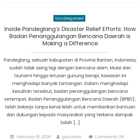
Operasi
BPBD
Uncategorized
Banten
Pandeg
Inside Pandeglang’s Disaster Relief Efforts: How
Melihat
Badan Penanggulangan Bencana Daerah is
Lebih
Making a Difference
Dekat
Upaya
Pandeglang, sebuah kabupaten di Provinsi Banten, Indonesia,
Tangga
sudah tidak asing lagi dengan bencana alam. Mulai dari
Darurat
tsunami hingga letusan gunung berapi, kawasan ini
menghadapi banyak tantangan. Dalam menghadapi
kesulitan tersebut, badan penanggulangan bencana
setempat, Badan Penanggulangan Bencana Daerah (BPBD),
telah bekerja tanpa kenal lelah untuk memberikan bantuan
dan dukungan kepada masyarakat yang terkena dampak.
Salah […]
Posted
Author
on
February 15, 2026
gacorkali
Comments Off