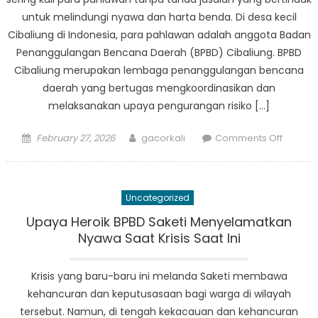
untuk melindungi nyawa dan harta benda. Di desa kecil
Cibaliung di Indonesia, para pahlawan adalah anggota Badan
Penanggulangan Bencana Daerah (BPBD) Cibaliung. BPBD
Cibaliung merupakan lembaga penanggulangan bencana
daerah yang bertugas mengkoordinasikan dan
melaksanakan upaya pengurangan risiko […]
Posted
Author
on
February 27, 2026
gacorkali
Comments Off
on
Temui
Pahlaw
Tanpa
Uncategorized
Tanda
Jasa
Upaya Heroik BPBD Saketi Menyelamatkan
BPBD
Nyawa Saat Krisis Saat Ini
Cibaliu
Melindu
Krisis yang baru-baru ini melanda Saketi membawa
Nyawa
kehancuran dan keputusasaan bagi warga di wilayah
dan
tersebut. Namun, di tengah kekacauan dan kehancuran
Harta