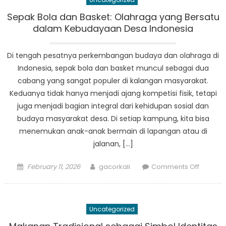
Pandeg
is
Sepak Bola dan Basket: Olahraga yang Bersatu
Revoluti
dalam Kebudayaan Desa Indonesia
Disaster
Respon
Di tengah pesatnya perkembangan budaya dan olahraga di
Indonesia, sepak bola dan basket muncul sebagai dua
cabang yang sangat populer di kalangan masyarakat.
Keduanya tidak hanya menjadi ajang kompetisi fisik, tetapi
juga menjadi bagian integral dari kehidupan sosial dan
budaya masyarakat desa. Di setiap kampung, kita bisa
menemukan anak-anak bermain di lapangan atau di
jalanan, […]
Posted
Author
on
February 11, 2026
gacorkali
Comments Off
on
Sepak
Bola
dan
Uncategorized
Basket:
Olahra