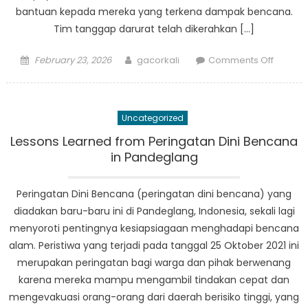
bantuan kepada mereka yang terkena dampak bencana.
Tim tanggap darurat telah dikerahkan […]
Posted
Author
on
February 23, 2026
gacorkali
Comments Off
on
Breakin
News:
Update
Uncategorized
Bantua
Bencan
Lessons Learned from Peringatan Dini Bencana
Pandeg
in Pandeglang
Peringatan Dini Bencana (peringatan dini bencana) yang
diadakan baru-baru ini di Pandeglang, Indonesia, sekali lagi
menyoroti pentingnya kesiapsiagaan menghadapi bencana
alam. Peristiwa yang terjadi pada tanggal 25 Oktober 2021 ini
merupakan peringatan bagi warga dan pihak berwenang
karena mereka mampu mengambil tindakan cepat dan
mengevakuasi orang-orang dari daerah berisiko tinggi, yang