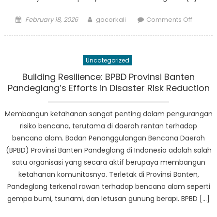
Posted
Author
on
February 18, 2026
gacorkali
Comments Off
on
Warga
Pandeg
Diimba
Uncategorized
Mengun
Saat
Building Resilience: BPBD Provinsi Banten
Bencan
Pandeglang’s Efforts in Disaster Risk Reduction
Meland
Membangun ketahanan sangat penting dalam pengurangan
risiko bencana, terutama di daerah rentan terhadap
bencana alam. Badan Penanggulangan Bencana Daerah
(BPBD) Provinsi Banten Pandeglang di Indonesia adalah salah
satu organisasi yang secara aktif berupaya membangun
ketahanan komunitasnya. Terletak di Provinsi Banten,
Pandeglang terkenal rawan terhadap bencana alam seperti
gempa bumi, tsunami, dan letusan gunung berapi. BPBD […]