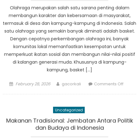
Karya
Olahraga merupakan salah satu sarana penting dalam
BPBD
membangun karakter dan kebersamaan di masyarakat,
Cigeulis
termasuk di desa dan kampung-kampung di Indonesia. Salah
satu olahraga yang semakin banyak diminati adalah basket.
Dengan cepatnya perkembangan olahraga ini, banyak
komunitas lokal memanfaatkan kesempatan untuk
memperkuat ikatan sosial dan membangun nilai-nilai positif
di kalangan generasi muda. Khususnya di kampung-
kampung, basket […]
Posted
Author
on
February 28, 2026
gacorkali
Comments Off
on
Basket
di
Kampun
Uncategorized
Memba
Karakte
Makanan Tradisional: Jembatan Antara Politik
Melalui
dan Budaya di Indonesia
Olahra