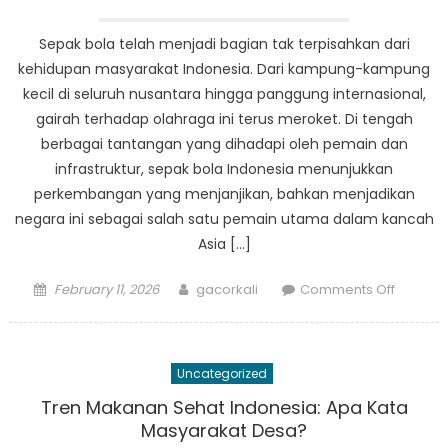
Desa
Sepak bola telah menjadi bagian tak terpisahkan dari
kehidupan masyarakat Indonesia. Dari kampung-kampung
kecil di seluruh nusantara hingga panggung internasional,
gairah terhadap olahraga ini terus meroket. Di tengah
berbagai tantangan yang dihadapi oleh pemain dan
infrastruktur, sepak bola Indonesia menunjukkan
perkembangan yang menjanjikan, bahkan menjadikan
negara ini sebagai salah satu pemain utama dalam kancah
Asia […]
Posted
Author
on
February 11, 2026
gacorkali
Comments Off
on
Tren
Sepak
Bola
Uncategorized
di
Indonesi
Tren Makanan Sehat Indonesia: Apa Kata
Dari
Masyarakat Desa?