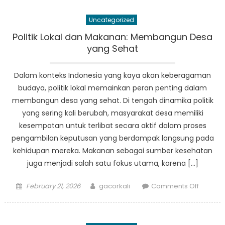
Paduan
Uncategorized
Sepak
Bola,
Politik Lokal dan Makanan: Membangun Desa
Basket,
yang Sehat
dan
Pola
Dalam konteks Indonesia yang kaya akan keberagaman
Makan
budaya, politik lokal memainkan peran penting dalam
Sehat
membangun desa yang sehat. Di tengah dinamika politik
yang sering kali berubah, masyarakat desa memiliki
kesempatan untuk terlibat secara aktif dalam proses
pengambilan keputusan yang berdampak langsung pada
kehidupan mereka. Makanan sebagai sumber kesehatan
juga menjadi salah satu fokus utama, karena […]
Posted
Author
on
February 21, 2026
gacorkali
Comments Off
on
Politik
Lokal
dan