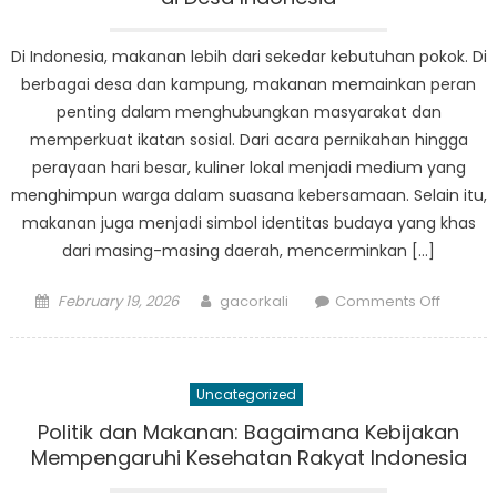
of
Penang
Di Indonesia, makanan lebih dari sekedar kebutuhan pokok. Di
Bencan
berbagai desa dan kampung, makanan memainkan peran
in
penting dalam menghubungkan masyarakat dan
Pandeg
memperkuat ikatan sosial. Dari acara pernikahan hingga
perayaan hari besar, kuliner lokal menjadi medium yang
menghimpun warga dalam suasana kebersamaan. Selain itu,
makanan juga menjadi simbol identitas budaya yang khas
dari masing-masing daerah, mencerminkan […]
Posted
Author
on
February 19, 2026
gacorkali
Comments Off
on
Peran
Makana
dalam
Uncategorized
Memper
Komuni
Politik dan Makanan: Bagaimana Kebijakan
di
Mempengaruhi Kesehatan Rakyat Indonesia
Desa