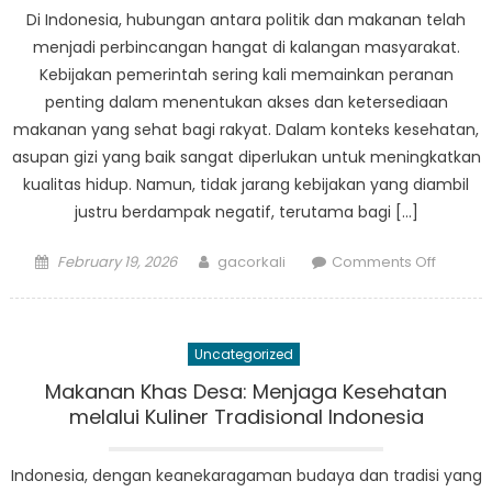
Indones
Di Indonesia, hubungan antara politik dan makanan telah
menjadi perbincangan hangat di kalangan masyarakat.
Kebijakan pemerintah sering kali memainkan peranan
penting dalam menentukan akses dan ketersediaan
makanan yang sehat bagi rakyat. Dalam konteks kesehatan,
asupan gizi yang baik sangat diperlukan untuk meningkatkan
kualitas hidup. Namun, tidak jarang kebijakan yang diambil
justru berdampak negatif, terutama bagi […]
Posted
Author
on
February 19, 2026
gacorkali
Comments Off
on
Politik
dan
Makana
Uncategorized
Bagaim
Kebijak
Makanan Khas Desa: Menjaga Kesehatan
Mempen
melalui Kuliner Tradisional Indonesia
Keseha
Rakyat
Indonesia, dengan keanekaragaman budaya dan tradisi yang
Indones