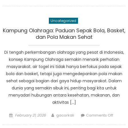
on
Keseha
di
Tengah
Uncategorized
Tren:
Pengar
Kampung Olahraga: Paduan Sepak Bola, Basket,
Sepak
dan Pola Makan Sehat
Bola
dan
Di tengah perkembangan olahraga yang pesat di Indonesia,
Basket
konsep Kampung Olahraga semakin menarik perhatian
pada
masyarakat. air togel ini tidak hanya berfokus pada sepak
Gaya
bola dan basket, tetapi juga mengedepankan pola makan
Hidup
sehat sebagai bagian dari gaya hidup masyarakat. Dalam
Anak
dunia yang semakin sibuk ini, penting bagi kita untuk
Desa
menyadari hubungan antara kesehatan, makanan, dan
aktivitas […]
Posted
Author
on
February 21, 2026
gacorkali
Comments Off
on
Kampu
Olahrag