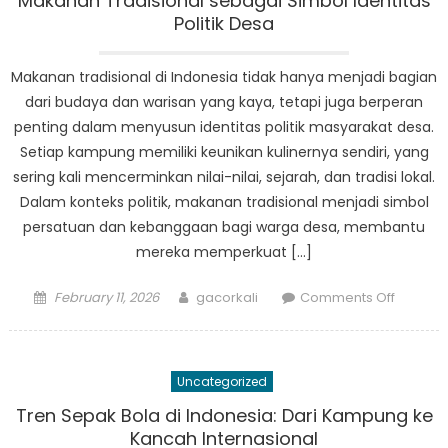
Makanan Tradisional sebagai Simbol Identitas
yang
Politik Desa
Bersatu
dalam
Makanan tradisional di Indonesia tidak hanya menjadi bagian
Kebuda
dari budaya dan warisan yang kaya, tetapi juga berperan
Desa
penting dalam menyusun identitas politik masyarakat desa.
Indones
Setiap kampung memiliki keunikan kulinernya sendiri, yang
sering kali mencerminkan nilai-nilai, sejarah, dan tradisi lokal.
Dalam konteks politik, makanan tradisional menjadi simbol
persatuan dan kebanggaan bagi warga desa, membantu
mereka memperkuat […]
Posted
Author
on
February 11, 2026
gacorkali
Comments Off
on
Makana
Tradisio
sebaga
Uncategorized
Simbol
Identita
Tren Sepak Bola di Indonesia: Dari Kampung ke
Politik
Kancah Internasional