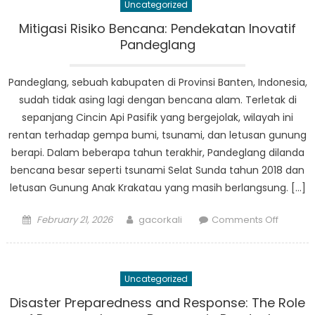
Uncategorized
Makana
Memba
Mitigasi Risiko Bencana: Pendekatan Inovatif
Desa
Pandeglang
yang
Sehat
Pandeglang, sebuah kabupaten di Provinsi Banten, Indonesia,
sudah tidak asing lagi dengan bencana alam. Terletak di
sepanjang Cincin Api Pasifik yang bergejolak, wilayah ini
rentan terhadap gempa bumi, tsunami, dan letusan gunung
berapi. Dalam beberapa tahun terakhir, Pandeglang dilanda
bencana besar seperti tsunami Selat Sunda tahun 2018 dan
letusan Gunung Anak Krakatau yang masih berlangsung. […]
Posted
Author
on
February 21, 2026
gacorkali
Comments Off
on
Mitigasi
Risiko
Bencan
Uncategorized
Pendek
Inovatif
Disaster Preparedness and Response: The Role