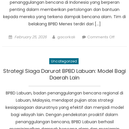
penanggulangan bencana di Indonesia yang berperan
penting dalam memberikan pertolongan dan bantuan
kepada mereka yang terkena dampak bencana alam. Tim di
belakang BPBD Menes terdiri dari […]
Posted
Author
on
February 25, 2026
gacorkali
Comments Off
on
Temui
Tim
di
Uncategorized
Balik
BPBD
Strategi Siaga Darurat BPBD Labuan: Model Bagi
Menes:
Daerah Lain
Pahlaw
dalam
BPBD Labuan, badan penanggulangan bencana regional di
Upaya
Labuan, Malaysia, mendapat pujian atas strategi
Penang
kesiapsiagaan daruratnya yang efektif dan menjadi model
Bencan
bagi wilayah lain. Dengan pendekatan proaktif dalam
penanggulangan bencana, BPBD Labuan berhasil