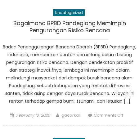
Look:
Peran
Uncategorized
BPBD
Kabupa
Bagaimana BPBD Pandeglang Memimpin
Pandeg
Pengurangan Risiko Bencana
dalam
Respon
Badan Penanggulangan Bencana Daerah (BPBD) Pandeglang,
Bencan
Indonesia, memberikan contoh cemerlang dalam bidang
dan
pengurangan risiko bencana. Dengan pendekatan proaktif
Pemuli
dan strategi inovatifnya, lembaga ini memimpin dalam
melindungi masyarakat dari dampak buruk bencana alam.
Pandeglang, sebuah kabupaten yang terletak di Provinsi
Banten, tidak asing dengan daya rusak bencana. Wilayah ini
rentan terhadap gempa bumi, tsunami, dan letusan […]
Posted
Author
on
February 13, 2026
gacorkali
Comments Off
on
Bagaim
BPBD
Pandeg