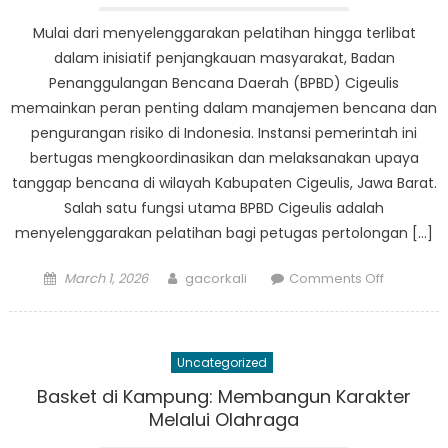
Mulai dari menyelenggarakan pelatihan hingga terlibat
dalam inisiatif penjangkauan masyarakat, Badan
Penanggulangan Bencana Daerah (BPBD) Cigeulis
memainkan peran penting dalam manajemen bencana dan
pengurangan risiko di Indonesia. Instansi pemerintah ini
bertugas mengkoordinasikan dan melaksanakan upaya
tanggap bencana di wilayah Kabupaten Cigeulis, Jawa Barat.
Salah satu fungsi utama BPBD Cigeulis adalah
menyelenggarakan pelatihan bagi petugas pertolongan […]
Posted
Author
on
March 1, 2026
gacorkali
Comments Off
on
Dari
Latihan
hingga
Uncategorized
Sosialisas
ke
Basket di Kampung: Membangun Karakter
Masyarak
Melalui Olahraga
Dalam