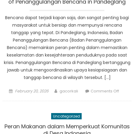
Pandeg
of Penanggulangan Bencana in Pandeglang
Bencana dapat terjadi kapan saja, dan sangat penting bagi
masyarakat untuk bersiap dan mempunyai rencana
tanggap yang tepat. Di Pandeglang, Indonesia, Badan
Penanggulangan Bencana (Badan Penanggulangan
Bencana) memainkan peran penting dalam memastikan
keselamatan dan kesejahteraan penduduknya pada saat
krisis. Penanggulangan Bencana di Pandeglang bertanggung
jawab untuk mengoordinasikan upaya kesiapsiagaan dan
tanggap bencana di wilayah tersebut. […]
Posted
Author
on
February 20, 2026
gacorkali
Comments Off
on
Disaste
Prepar
and
Uncategorized
Respon
The
Peran Makanan dalam Memperkuat Komunitas
Role
di Desa Indonesia