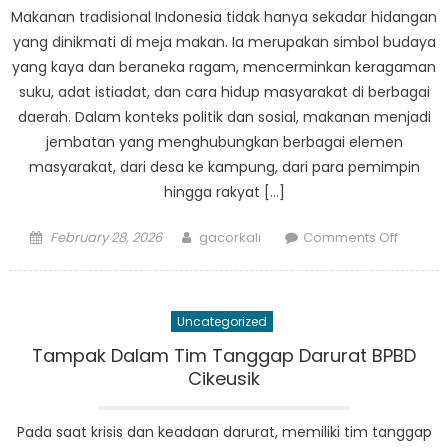
Makanan tradisional Indonesia tidak hanya sekadar hidangan
yang dinikmati di meja makan. Ia merupakan simbol budaya
yang kaya dan beraneka ragam, mencerminkan keragaman
suku, adat istiadat, dan cara hidup masyarakat di berbagai
daerah. Dalam konteks politik dan sosial, makanan menjadi
jembatan yang menghubungkan berbagai elemen
masyarakat, dari desa ke kampung, dari para pemimpin
hingga rakyat […]
Posted
Author
on
February 28, 2026
gacorkali
Comments Off
on
Makan
Tradisio
Jembat
Uncategorized
Antara
Politik
Tampak Dalam Tim Tanggap Darurat BPBD
dan
Cikeusik
Budaya
di
Pada saat krisis dan keadaan darurat, memiliki tim tanggap
Indones