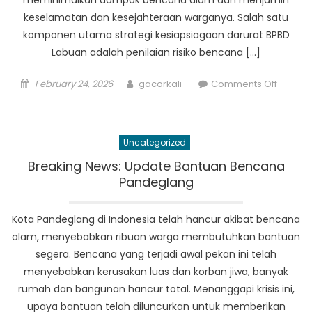
meminimalkan dampak bencana alam dan menjamin
keselamatan dan kesejahteraan warganya. Salah satu
komponen utama strategi kesiapsiagaan darurat BPBD
Labuan adalah penilaian risiko bencana […]
Posted
Author
on
February 24, 2026
gacorkali
Comments Off
on
Strategi
Siaga
Darurat
Uncategorized
BPBD
Labuan:
Breaking News: Update Bantuan Bencana
Model
Pandeglang
Bagi
Daerah
Kota Pandeglang di Indonesia telah hancur akibat bencana
Lain
alam, menyebabkan ribuan warga membutuhkan bantuan
segera. Bencana yang terjadi awal pekan ini telah
menyebabkan kerusakan luas dan korban jiwa, banyak
rumah dan bangunan hancur total. Menanggapi krisis ini,
upaya bantuan telah diluncurkan untuk memberikan