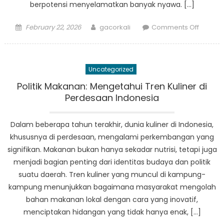
berpotensi menyelamatkan banyak nyawa. […]
Posted
Author
on
February 22, 2026
gacorkali
Comments Off
on
Lesson
Learne
from
Uncategorized
Peringa
Dini
Politik Makanan: Mengetahui Tren Kuliner di
Bencan
Perdesaan Indonesia
in
Pandeg
Dalam beberapa tahun terakhir, dunia kuliner di Indonesia,
khususnya di perdesaan, mengalami perkembangan yang
signifikan. Makanan bukan hanya sekadar nutrisi, tetapi juga
menjadi bagian penting dari identitas budaya dan politik
suatu daerah. Tren kuliner yang muncul di kampung-
kampung menunjukkan bagaimana masyarakat mengolah
bahan makanan lokal dengan cara yang inovatif,
menciptakan hidangan yang tidak hanya enak, […]