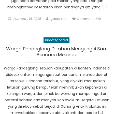
juga pada pemilihan pola makan yang baik. Dengan
meningkatnya kesadaran akan pentingnya gizi yang […]
Posted
Author
on
February 18, 2026
gacorkali
Comments Off
on
Politik
Desa:
Makana
Uncategorized
Sehat
sebaga
Warga Pandeglang Diimbau Mengungsi Saat
Agend
Bencana Melanda
Utama
Kampu
Warga Pandeglang, sebuah kabupaten di Banten, Indonesia,
didesak untuk mengungsi saat bencana melanda daerah
tersebut. Bencana tersebut, yang diyakini merupakan
letusan gunung berapi, telah menimbulkan kepanikan di
kalangan warga, dan pihak berwenang memperingatkan
potensi bahaya dan menyerukan evakuasi segera. Letusan
yang disebut-sebut terjadi di Gunung Anak Krakatau ini
menyebabkan lepasnya abu vulkanik dan gas ke […]