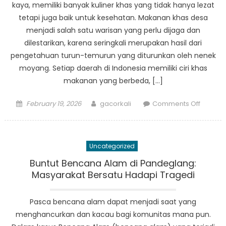
kaya, memiliki banyak kuliner khas yang tidak hanya lezat
tetapi juga baik untuk kesehatan. Makanan khas desa
menjadi salah satu warisan yang perlu dijaga dan
dilestarikan, karena seringkali merupakan hasil dari
pengetahuan turun-temurun yang diturunkan oleh nenek
moyang. Setiap daerah di Indonesia memiliki ciri khas
makanan yang berbeda, […]
Posted
Author
on
February 19, 2026
gacorkali
Comments Off
on
Makana
Khas
Desa:
Uncategorized
Menjag
Keseha
Buntut Bencana Alam di Pandeglang:
melalui
Masyarakat Bersatu Hadapi Tragedi
Kuliner
Tradisio
Pasca bencana alam dapat menjadi saat yang
Indones
menghancurkan dan kacau bagi komunitas mana pun.